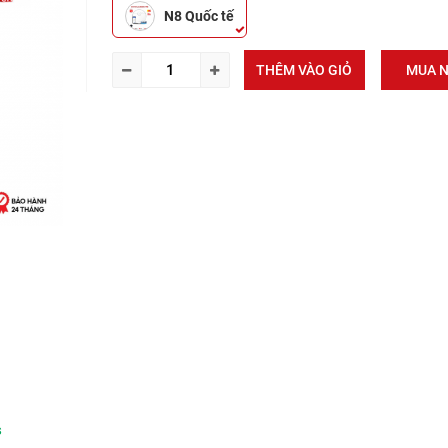
N8 Quốc tế
THÊM VÀO GIỎ
MUA 
s