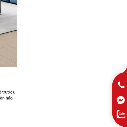
 trước),
oàn hảo