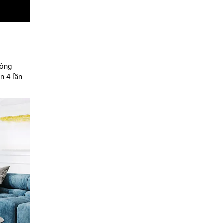
công
n 4 lần