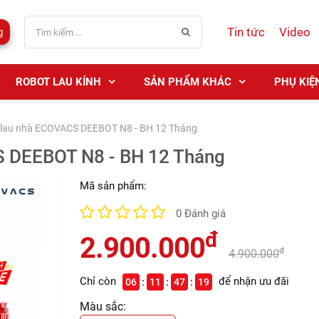
Tin tức
Video
g
ROBOT LAU KÍNH
SẢN PHẨM KHÁC
PHỤ KIỆ
i lau nhà ECOVACS DEEBOT N8 - BH 12 Tháng
S DEEBOT N8 - BH 12 Tháng
Mã sản phẩm:
0 Đánh giá
đ
2.900.000
đ
4.900.000
Chỉ còn
để nhận ưu đãi
06
11
47
17
Màu sắc: