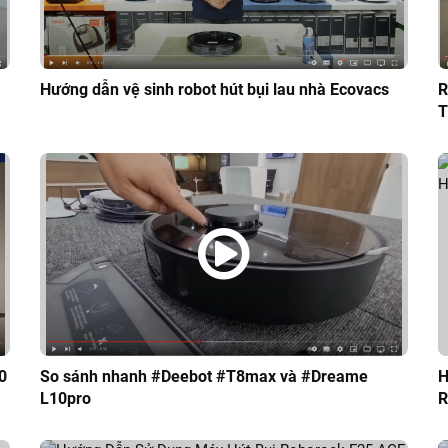
Hướng dẫn vệ sinh robot hút bụi lau nhà Ecovacs
R
T
0
So sánh nhanh #Deebot #T8max và #Dreame
H
L10pro
R