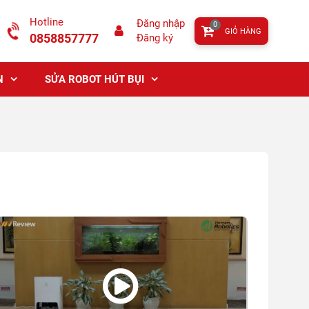
Hotline
Đăng nhập
0
GIỎ HÀNG
0858857777
Đăng ký
N
SỬA ROBOT HÚT BỤI