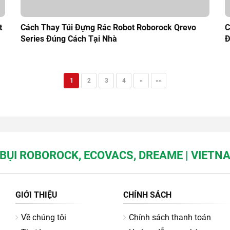
t
Cách Thay Túi Đựng Rác Robot Roborock Qrevo
C
Series Đúng Cách Tại Nhà
Đ
1
2
3
4
»
»»
BỤI ROBOROCK, ECOVACS, DREAME | VIET
GIỚI THIỆU
CHÍNH SÁCH
Về chúng tôi
Chính sách thanh toán