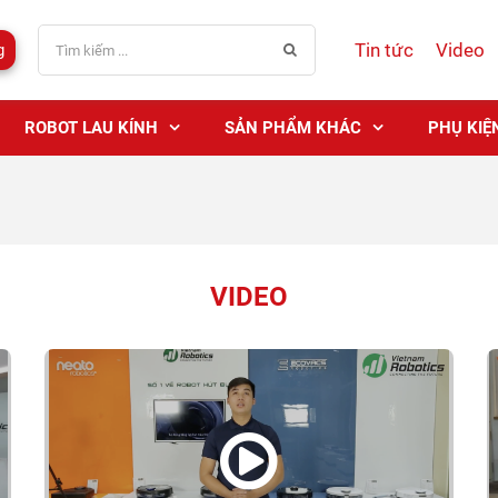
Tin tức
Video
g
ROBOT LAU KÍNH
SẢN PHẨM KHÁC
PHỤ KIỆ
VIDEO