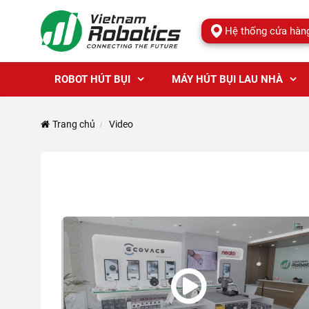
Hệ thống cửa hàn
ROBOT HÚT BỤI
MÁY HÚT BỤI LAU NHÀ
Trang chủ
Video