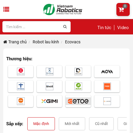
0
Tin tức
Video
Trang chủ
Robot lau kính
Ecovacs
Thương hiệu:
Sắp xếp:
Mặc định
Mới nhất
Cũ nhất
Giá t