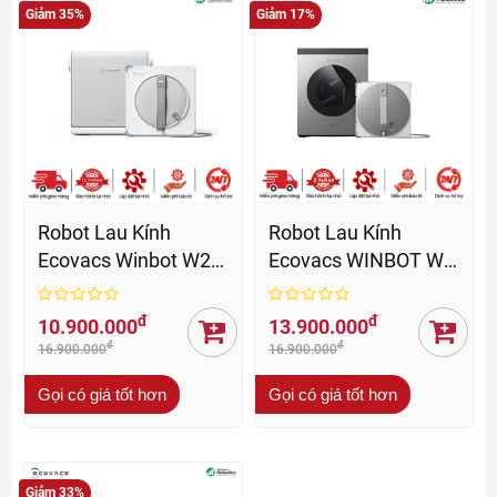
Giảm 35%
Giảm 17%
Robot Lau Kính
Robot Lau Kính
Ecovacs Winbot W2S
Ecovacs WINBOT W3
Pro Omni 2027
OMNI - BH 12 Tháng
đ
đ
10.900.000
13.900.000
đ
đ
16.900.000
16.900.000
Gọi có giá tốt hơn
Gọi có giá tốt hơn
Giảm 33%