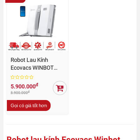
Robot Lau Kính
Ecovacs WINBOT
MINI - BH 12 Tháng
đ
5.900.000
đ
8.900.000
Gọi có giá tốt hơn
Robot lau kính Ecovacs Winbot