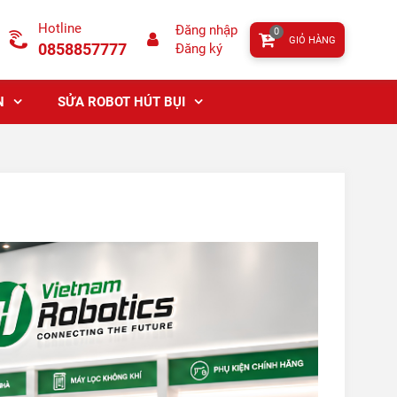
Hotline
Đăng nhập
0
GIỎ HÀNG
0858857777
Đăng ký
N
SỬA ROBOT HÚT BỤI