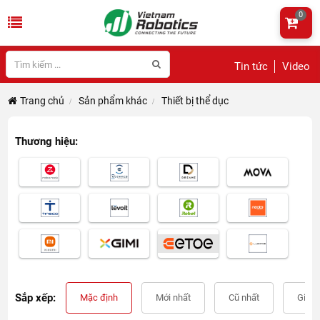
0
Tin tức
Video
Trang chủ
Sản phẩm khác
Thiết bị thể dục
Thương hiệu:
Sắp xếp:
Mặc định
Mới nhất
Cũ nhất
Giá t