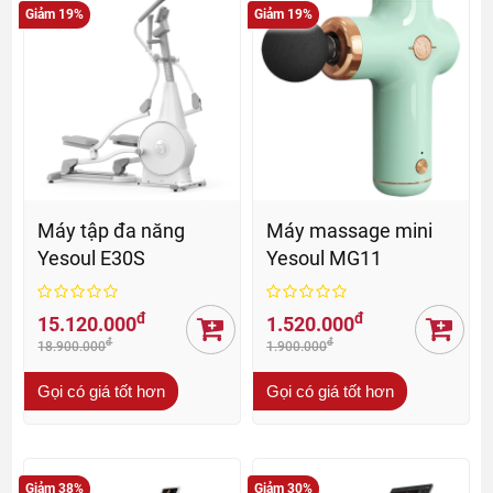
Giảm 19%
Giảm 19%
Máy tập đa năng
Máy massage mini
Yesoul E30S
Yesoul MG11
đ
đ
15.120.000
1.520.000
đ
đ
18.900.000
1.900.000
Gọi có giá tốt hơn
Gọi có giá tốt hơn
Giảm 38%
Giảm 30%