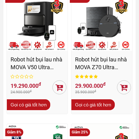
Robot hút bụi lau nhà
Robot hút bụi lau nhà
MOVA V50 Ultra
MOVA Z70 Ultra
Complete - BH 36 Th
Roller - BH 36 Th
đ
đ
19.290.000
29.900.000
đ
đ
24.900.000
35.900.000
Gọi có giá tốt hơn
Gọi có giá tốt hơn
Giảm 8%
Giảm 25%