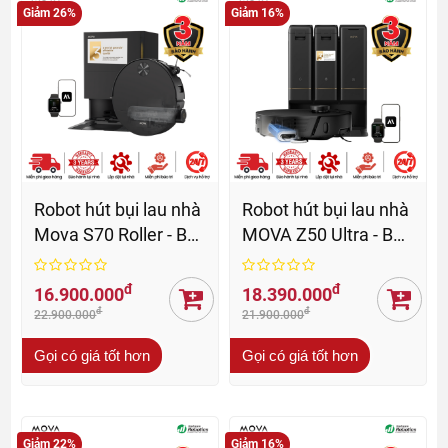
Giảm 26%
Giảm 16%
Robot hút bụi lau nhà
Robot hút bụi lau nhà
Mova S70 Roller - BH
MOVA Z50 Ultra - BH
36 Th
36 Th
đ
đ
16.900.000
18.390.000
đ
đ
22.900.000
21.900.000
Gọi có giá tốt hơn
Gọi có giá tốt hơn
Giảm 22%
Giảm 16%