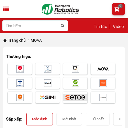
0
Tin tức
Video
Trang chủ
MOVA
Thương hiệu:
Sắp xếp:
Mặc định
Mới nhất
Cũ nhất
Giá t