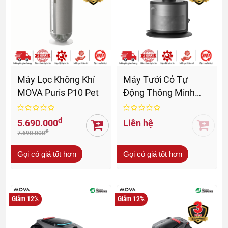
Máy Lọc Không Khí
Máy Tưới Cỏ Tự
MOVA Puris P10 Pet
Động Thông Minh
MOVA L10 - BH 36 Th
đ
5.690.000
Liên hệ
đ
7.690.000
Gọi có giá tốt hơn
Gọi có giá tốt hơn
Giảm 12%
Giảm 12%