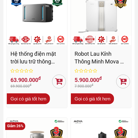
Hệ thống điện mặt
Robot Lau Kính
trời lưu trữ thông
Thông Minh Mova N1
minh MOVA
- BH 36 Th
LumeGret A4000
đ
đ
63.900.000
5.900.000
đ
đ
69.900.000
7.900.000
Gọi có giá tốt hơn
Gọi có giá tốt hơn
Giảm 26%