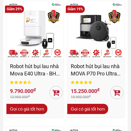
Giảm 29%
Giảm 19%
Robot hút bụi lau nhà
Robot hút bụi lau nhà
Mova E40 Ultra - BH
MOVA P70 Pro Ultra -
36 tháng
BH 36 Th
đ
đ
9.790.000
15.250.000
đ
đ
13.900.000
18.900.000
Gọi có giá tốt hơn
Gọi có giá tốt hơn