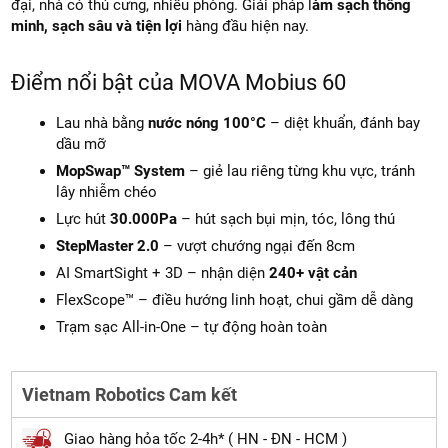
đại, nhà có thú cưng, nhiều phòng. Giải pháp l
àm sạch thông
kiện sửa chữa (khi hết bảo hành).
minh, sạch sâu và tiện lợi
hàng đầu hiện nay.
Giao hàng
miễn phí
trên toàn quốc
Hồ trợ thanh toán trực tuyến, trả góp, cà thẻ
miễn phí
Điểm nổi bật của MOVA Mobius 60
Lau nhà bằng
nước nóng 100°C
– diệt khuẩn, đánh bay
dầu mỡ
MopSwap™ System
– giẻ lau riêng từng khu vực, tránh
lây nhiễm chéo
Lực hút
30.000Pa
– hút sạch bụi mịn, tóc, lông thú
StepMaster 2.0
– vượt chướng ngại đến 8cm
AI SmartSight + 3D – nhận diện
240+ vật cản
FlexScope™ – điều hướng linh hoạt, chui gầm dễ dàng
Trạm sạc All-in-One – tự động hoàn toàn
Vietnam Robotics Cam kết
Giao hàng hỏa tốc 2-4h* ( HN - ĐN - HCM )