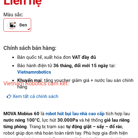
Liên hệ
Màu sắc:
Đen
Chính sách bán hàng:
Bản quốc tế, xuất hóa đơn
VAT đầy đủ
Bảo hành điện tử
36 tháng, đổi mới 15 ngày
tại:
Vietnamrobotics
Khuyến mại
: tặng voucher giảm giá + nước lau sàn chính
Vietnam Robotics cam kết:
hãng
Cam kết hàng
mới 100%
Xem tất cả chính sách
Lắp đặt, HDSD
tại nhà
khu vực: Hà Nội, Đà Nẵng và
Tp.Hồ Chí Minh
MOVA Mobius 60
là
robot hút bụi lau nhà cao cấp
tích hợp lau
Dịch vụ sau bán hàng
: Vietnam robotics cam kết đảm
nước nóng 100°C
, lực hút
30.000Pa
và hệ thống
giẻ lau riêng
bảo dịch vụ bảo hành tại nhà, bảo trì định kỳ miễn phí,
từng phòng
. Trang bị trạm sạc
tự động giặt – sấy – đổ rác
,
cung cấp đầy đủ linh kiện - phụ tùng thay thế chính hàng
robot giúp dọn nhà hoàn toàn rảnh tay. Phù hợp gia đình hiện
(genuine part)
giảm giá 30% khi khách hàng mua linh