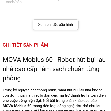
sạch/bẩn
Xem chi tiết cấu hình
CHI TIẾT SẢN PHẨM
MOVA Mobius 60 - Robot hút bụi lau
nhà cao cấp, làm sạch chuẩn từng
phòng
Trong kỷ nguyên nhà thông minh,
robot hút bụi lau nhà
không
còn đơn thuần là thiết bị dọn dẹp, mà trở thành
trợ lý toàn diện
cho cuộc sống hiện đại
. Nổi bật trong phân khúc cao cấp,
MOVA Mobius 60
mang đến loạt công nghệ đột phá như
lau
nước nóng 100°C, giẻ lau riêng từng phòng, lực hút 30.000Pa,