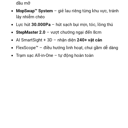
dầu mỡ
MopSwap™ System
– giẻ lau riêng từng khu vực, tránh
lây nhiễm chéo
Lực hút
30.000Pa
– hút sạch bụi mịn, tóc, lông thú
StepMaster 2.0
– vượt chướng ngại đến 8cm
AI SmartSight + 3D – nhận diện
240+ vật cản
FlexScope™ – điều hướng linh hoạt, chui gầm dễ dàng
Trạm sạc All-in-One – tự động hoàn toàn