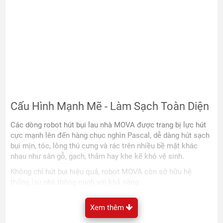
Cấu Hình Mạnh Mẽ - Làm Sạch Toàn Diện
Các dòng robot hút bụi lau nhà MOVA được trang bị lực hút
cực mạnh lên đến hàng chục nghìn Pascal, dễ dàng hút sạch
bụi mịn, tóc, lông thú cưng và rác trên nhiều bề mặt khác
nhau như sàn gỗ, gạch, thảm hay khe kẽ khó vệ sinh.
Không chỉ hút bụi hiệu quả, robot MOVA còn sở hữu hệ
thống lau nhà thông minh với khả năng:
Lau xoay tốc độ cao
Xem thêm
Tự động giặt giẻ bằng nước nóng