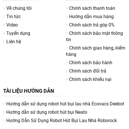
Gia đình có trẻ nhỏ
Về chúng tôi
Chính sách thanh toán
Người nuôi thú cưng
Tin tức
Hướng dẫn mua hàng
Người bận rộn cần tối ưu thời gian dọn dẹp
Video
Chính sách trả góp 0%
Với MOVA, người dùng có thể dễ dàng sở hữu một chiếc
Tuyển dụng
Chính sách bảo mật thông
robot hút bụi lau nhà cao cấp mà không cần đầu tư chi phí
tin
quá lớn.
Liên hệ
Chính sách giao hàng, kiểm
Một số sản phẩm có cấu hình rất mạnh mẽ và có giá tốt
hàng
nhất phải kể đến như
Mova E40 Ultra
Chính sách bảo hành
Chính sách đổi trả
Chính sách khiếu nại
TÀI LIỆU HƯỚNG DẪN
Hướng dẫn sử dụng robot hút bụi lau nhà Ecovacs Deebot
Hướng dẫn sử dụng robot hút bụi Neato
Hướng Dẫn Sử Dụng Robot Hút Bụi Lau Nhà Roborock