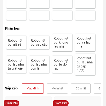
Phân loại
Robot hút
Robot hút
Robot hút
Robot hút
bụi không
bụi và lau
bụi giá rẻ
bụi cao cấp
lau nhà
nhà
Robot hút
Robot hút
Robot hút
Robot hút
bụi lau nhà
bụi lau nhà
bụi lau nhà
bụi tự đổ
tự cấp
tự giặt giẻ
con lăn
rác
nước
Sắp xếp:
Mặc định
Mới nhất
Cũ nhất
Giá t
Giảm 29%
Giảm 19%