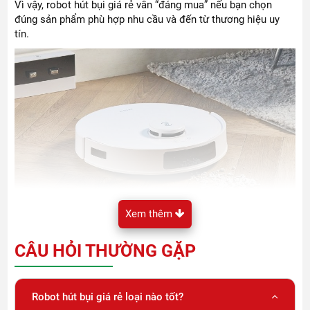
Vì vậy, robot hút bụi giá rẻ vẫn “đáng mua” nếu bạn chọn
đúng sản phẩm phù hợp nhu cầu và đến từ thương hiệu uy
tín.
Xem thêm
CÂU HỎI THƯỜNG GẶP
Robot hút bụi giá rẻ phù hợp với ai?
Robot hút bụi giá rẻ loại nào tốt?
Gia đình nhỏ, căn hộ chung cư diện tích vừa và nhỏ