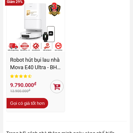
Giảm 29%
Robot hút bụi lau nhà
Mova E40 Ultra - BH
36 tháng
đ
9.790.000
đ
13.900.000
Gọi có giá tốt hơn