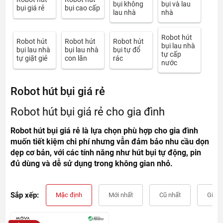
bụi không
bụi và lau
bụi giá rẻ
bụi cao cấp
lau nhà
nhà
Robot hút
Robot hút
Robot hút
Robot hút
bụi lau nhà
bụi lau nhà
bụi lau nhà
bụi tự đổ
tự cấp
tự giặt giẻ
con lăn
rác
nước
Robot hút bụi giá rẻ
Robot hút bụi giá rẻ cho gia đình
Robot hút bụi giá rẻ là lựa chọn phù hợp cho gia đình
muốn tiết kiệm chi phí nhưng vẫn đảm bảo nhu cầu dọn
dẹp cơ bản, với các tính năng như hút bụi tự động, pin
đủ dùng và dễ sử dụng trong không gian nhỏ.
Sắp xếp:
Mặc định
Mới nhất
Cũ nhất
Giá t