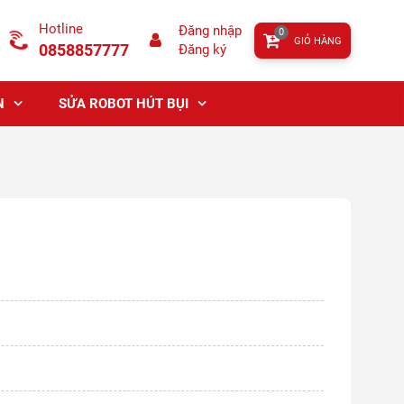
Hotline
Đăng nhập
0
GIỎ HÀNG
0858857777
Đăng ký
N
SỬA ROBOT HÚT BỤI