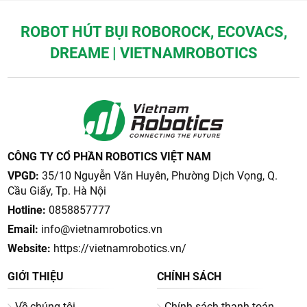
ROBOT HÚT BỤI ROBOROCK, ECOVACS,
DREAME | VIETNAMROBOTICS
CÔNG TY CỔ PHẦN ROBOTICS VIỆT NAM
VPGD:
35/10 Nguyễn Văn Huyên, Phường Dịch Vọng, Q.
Cầu Giấy, Tp. Hà Nội
Hotline:
0858857777
Email:
info@vietnamrobotics.vn
Website:
https://vietnamrobotics.vn/
GIỚI THIỆU
CHÍNH SÁCH
Về chúng tôi
Chính sách thanh toán