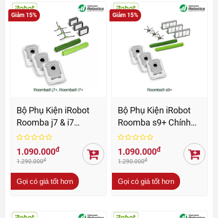
Giảm 15%
Giảm 15%
Bộ Phụ Kiện iRobot
Bộ Phụ Kiện iRobot
Roomba j7 & i7
Roomba s9+ Chính
Series Chính Hãng
Hãng
đ
đ
1.090.000
1.090.000
đ
đ
1.290.000
1.290.000
Gọi có giá tốt hơn
Gọi có giá tốt hơn