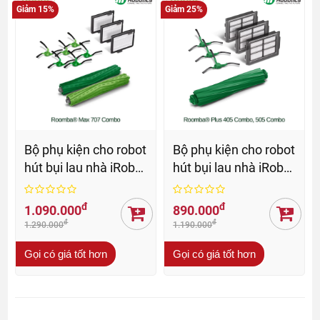
Giảm 15%
Giảm 25%
Bộ phụ kiện cho robot
Bộ phụ kiện cho robot
hút bụi lau nhà iRobot
hút bụi lau nhà iRobot
Roomba 705 Max
Roomba® Plus
Combo
405/505 Series
đ
đ
1.090.000
890.000
Combo
đ
đ
1.290.000
1.190.000
Gọi có giá tốt hơn
Gọi có giá tốt hơn