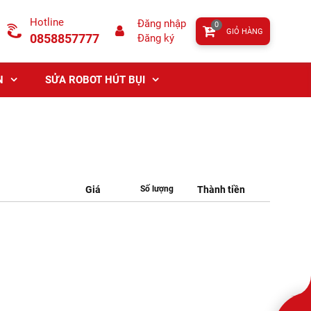
Hotline
Đăng nhập
0
GIỎ HÀNG
0858857777
Đăng ký
N
SỬA ROBOT HÚT BỤI
Giá
Số lượng
Thành tiền