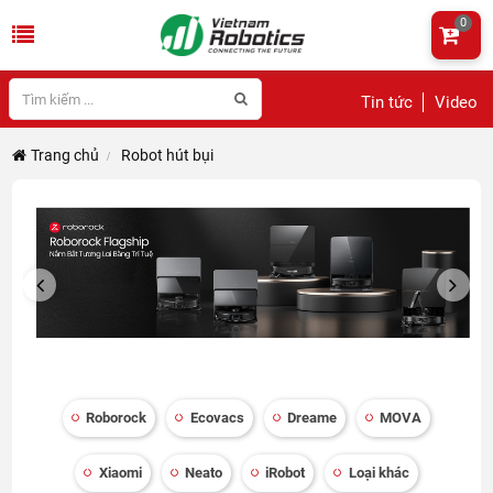
0
Tin tức
Video
Trang chủ
Robot hút bụi
PREVIOUS
NEXT
Roborock
Ecovacs
Dreame
MOVA
Xiaomi
Neato
iRobot
Loại khác