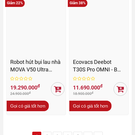
Giảm 22%
Giảm 38%
Robot hút bụi lau nhà
Ecovacs Deebot
MOVA V50 Ultra
T30S Pro OMNI - BH
Complete - BH 36 Th
12 Th
đ
đ
19.290.000
11.690.000
đ
đ
24.900.000
18.900.000
Gọi có giá tốt hơn
Gọi có giá tốt hơn