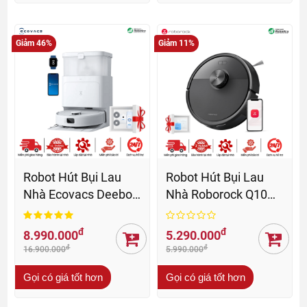
Giảm 46%
Giảm 11%
Robot Hút Bụi Lau
Robot Hút Bụi Lau
Nhà Ecovacs Deebot
Nhà Roborock Q10
N30 Pro Omni - BH 12
PF - BH 24 th
Th
đ
đ
8.990.000
5.290.000
đ
đ
16.900.000
5.990.000
Gọi có giá tốt hơn
Gọi có giá tốt hơn