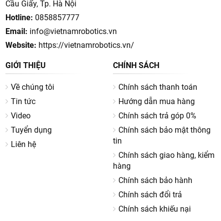
đều là hàng chính hãng, bảo hành rõ ràng và hỗ trợ kỹ thuật
Cầu Giấy, Tp. Hà Nội
toàn quốc.
Hotline:
0858857777
Email:
info@vietnamrobotics.vn
Lợi ích khi sử dụng robot hút bụi lau nhà
Website:
https://vietnamrobotics.vn/
1. Tiết kiệm thời gian & công sức
GIỚI THIỆU
CHÍNH SÁCH
Chỉ cần một thao tác bấm nút, robot có thể tự động làm
Về chúng tôi
Chính sách thanh toán
sạch toàn bộ căn nhà, giúp bạn có thêm thời gian nghỉ ngơi,
Tin tức
Hướng dẫn mua hàng
chăm sóc gia đình.
Video
Chính sách trả góp 0%
2. Làm sạch toàn diện
Tuyển dụng
Chính sách bảo mật thông
Robot không chỉ hút bụi, lông thú cưng mà còn
lau sàn
, loại
tin
Liên hệ
bỏ vết bẩn cứng đầu, mang lại không gian sạch sẽ, an toàn
Chính sách giao hàng, kiểm
cho trẻ nhỏ.
hàng
Chính sách bảo hành
3. Công nghệ thông minh
Chính sách đổi trả
Hầu hết các mẫu robot hiện nay đều được trang bị
công
Chính sách khiếu nại
nghệ điều hướng LiDAR, camera AI, cảm biến 3D
, giúp tránh
vật cản và tối ưu lộ trình lau dọn.