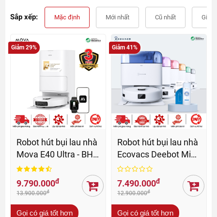
Sắp xếp:
Mặc định
Mới nhất
Cũ nhất
Giá t
Giảm 29%
Giảm 41%
Robot hút bụi lau nhà
Robot hút bụi lau nhà
Mova E40 Ultra - BH
Ecovacs Deebot Mini
36 tháng
- BH 12 Th
đ
đ
9.790.000
7.490.000
đ
đ
13.900.000
12.900.000
Gọi có giá tốt hơn
Gọi có giá tốt hơn