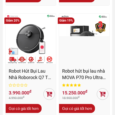
Giảm 20%
Giảm 19%
Robot Hút Bụi Lau
Robot hút bụi lau nhà
Nhà Roborock Q7 TF
MOVA P70 Pro Ultra -
- BH 24 Th
BH 36 Th
đ
đ
3.990.000
15.250.000
đ
đ
4.990.000
18.900.000
Gọi có giá tốt hơn
Gọi có giá tốt hơn