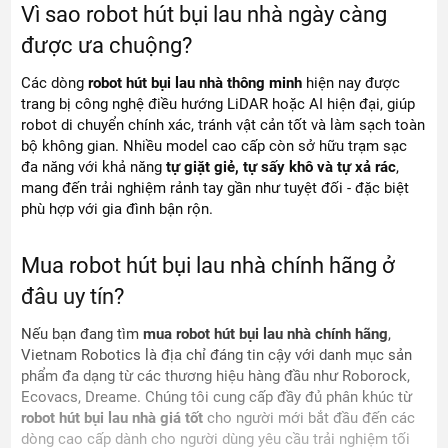
Vì sao robot hút bụi lau nhà ngày càng
được ưa chuộng?
Các dòng
robot hút bụi lau nhà thông minh
hiện nay được
trang bị công nghệ điều hướng LiDAR hoặc AI hiện đại, giúp
robot di chuyển chính xác, tránh vật cản tốt và làm sạch toàn
bộ không gian. Nhiều model cao cấp còn sở hữu trạm sạc
đa năng với khả năng
tự giặt giẻ, tự sấy khô và tự xả rác
,
mang đến trải nghiệm rảnh tay gần như tuyệt đối - đặc biệt
phù hợp với gia đình bận rộn.
Mua robot hút bụi lau nhà chính hãng ở
đâu uy tín?
Nếu bạn đang tìm
mua robot hút bụi lau nhà chính hãng
,
Vietnam Robotics là địa chỉ đáng tin cậy với danh mục sản
phẩm đa dạng từ các thương hiệu hàng đầu như Roborock,
Ecovacs, Dreame. Chúng tôi cung cấp đầy đủ phân khúc từ
robot hút bụi lau nhà giá tốt
cho người mới bắt đầu đến các
dòng cao cấp dành cho người dùng yêu cầu trải nghiệm tối