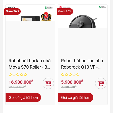
Giảm 26%
Giảm 26%
Robot hút bụi lau nhà
Robot hút bụi lau nhà
Mova S70 Roller - BH
Roborock Q10 VF -
36 Th
BH 24 th
đ
đ
16.900.000
5.900.000
đ
đ
22.900.000
7.990.000
Gọi có giá tốt hơn
Gọi có giá tốt hơn