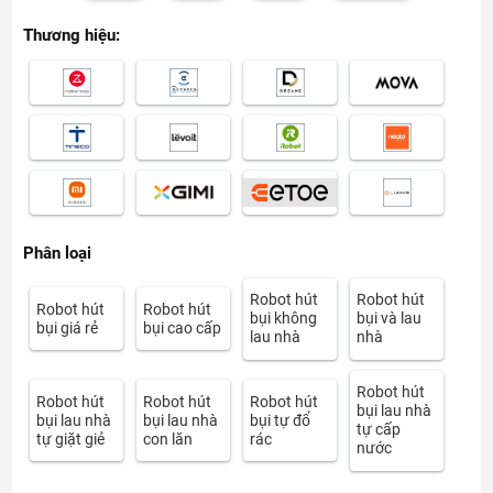
Thương hiệu:
Phân loại
Robot hút
Robot hút
Robot hút
Robot hút
bụi không
bụi và lau
bụi giá rẻ
bụi cao cấp
lau nhà
nhà
Robot hút
Robot hút
Robot hút
Robot hút
bụi lau nhà
bụi lau nhà
bụi lau nhà
bụi tự đổ
tự cấp
tự giặt giẻ
con lăn
rác
nước