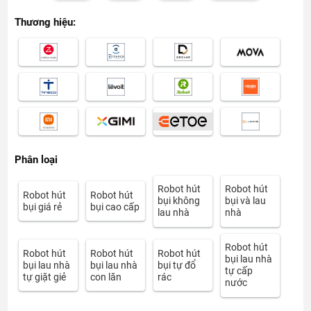
Thương hiệu:
Phân loại
Robot hút
Robot hút
Robot hút
Robot hút
bụi không
bụi và lau
bụi giá rẻ
bụi cao cấp
lau nhà
nhà
Robot hút
Robot hút
Robot hút
Robot hút
bụi lau nhà
bụi lau nhà
bụi lau nhà
bụi tự đổ
tự cấp
tự giặt giẻ
con lăn
rác
nước