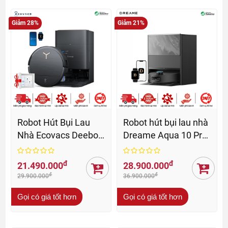
Giảm 28%
Giảm 21%
Robot Hút Bụi Lau
Robot hút bụi lau nhà
Nhà Ecovacs Deebot
Dreame Aqua 10 Pro
X9 Pro Omni - BH 24
Track - BH 24 Th
Th
đ
đ
21.490.000
28.900.000
đ
đ
29.900.000
36.900.000
Gọi có giá tốt hơn
Gọi có giá tốt hơn