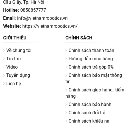
Cầu Giấy, Tp. Hà Nội
Lợi ích khi sử dụng robot hút bụi lau nhà
Hotline:
0858857777
1. Tiết kiệm thời gian & công sức
Email:
info@vietnamrobotics.vn
Website:
https://vietnamrobotics.vn/
Chỉ cần một thao tác bấm nút, robot có thể tự động làm
sạch toàn bộ căn nhà, giúp bạn có thêm thời gian nghỉ ngơi,
GIỚI THIỆU
CHÍNH SÁCH
chăm sóc gia đình.
Về chúng tôi
Chính sách thanh toán
2. Làm sạch toàn diện
Tin tức
Hướng dẫn mua hàng
Robot không chỉ hút bụi, lông thú cưng mà còn
lau sàn
, loại
Video
Chính sách trả góp 0%
bỏ vết bẩn cứng đầu, mang lại không gian sạch sẽ, an toàn
cho trẻ nhỏ.
Tuyển dụng
Chính sách bảo mật thông
tin
Liên hệ
3. Công nghệ thông minh
Chính sách giao hàng, kiểm
Hầu hết các mẫu robot hiện nay đều được trang bị
công
hàng
nghệ điều hướng LiDAR, camera AI, cảm biến 3D
, giúp tránh
Chính sách bảo hành
vật cản và tối ưu lộ trình lau dọn.
Chính sách đổi trả
4. Phù hợp với gia đình có thú cưng
Chính sách khiếu nại