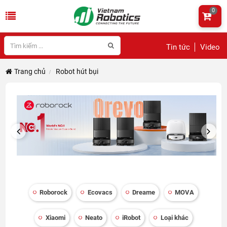
0
Tin tức
Video
Trang chủ
Robot hút bụi
PREVIOUS
NEXT
Roborock
Ecovacs
Dreame
MOVA
Xiaomi
Neato
iRobot
Loại khác