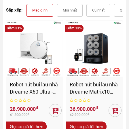
Sắp xếp:
Mặc định
Mới nhất
Cũ nhất
Giá t
Giảm 31%
Giảm 13%
Robot hút bụi lau nhà
Robot hút bụi lau nhà
Dreame X60 Ultra -
Dreame Matrix10
BH 24 Th
Ultra - BH 24 Th
đ
đ
28.900.000
36.900.000
đ
đ
41.900.000
42.900.000
Gọi có giá tốt hơn
Gọi có giá tốt hơn