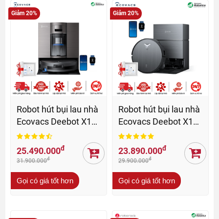
Giảm 20%
Giảm 20%
Robot hút bụi lau nhà
Robot hút bụi lau nhà
Ecovacs Deebot X11
Ecovacs Deebot X11
OmniCyclone - BH 24
Pro Omni - BH 24 th
Th
đ
đ
25.490.000
23.890.000
đ
đ
31.900.000
29.900.000
Gọi có giá tốt hơn
Gọi có giá tốt hơn