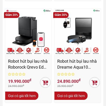
Giảm 20%
Giảm 30%
Robot hút bụi lau nhà
Robot hút bụi lau nhà
Roborock Qrevo Edge
Dreame Aqua10
2 - BH 24 Th
Roller - BH 24Th
đ
đ
19.990.000
24.890.000
đ
đ
24.990.000
35.900.000
Gọi có giá tốt hơn
Gọi có giá tốt hơn