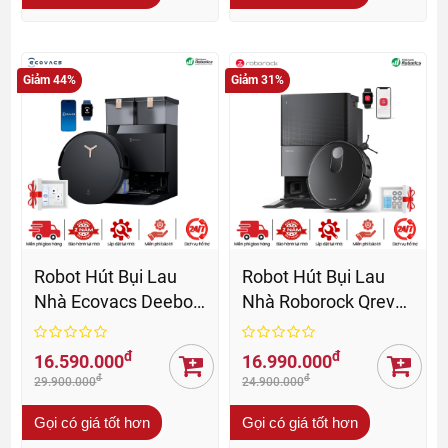
Giảm 44%
Giảm 31%
Robot Hút Bụi Lau
Robot Hút Bụi Lau
Nhà Ecovacs Deebot
Nhà Roborock Qrevo
X8 Pro Omni - BH 24
Slim - BH 24 Th
Th
đ
đ
16.590.000
16.990.000
đ
đ
29.900.000
24.900.000
Gọi có giá tốt hơn
Gọi có giá tốt hơn