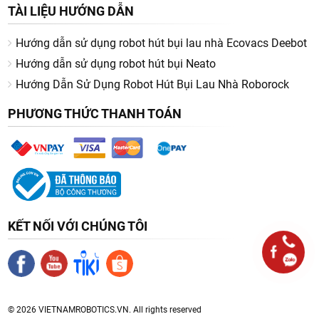
Lông chó, mèo thường gây khó chịu nếu dùng chổi thông
TÀI LIỆU HƯỚNG DẪN
thường. Robot với lực hút mạnh (7000 - 25.000Pa) và
chổi
chống rối tóc
sẽ xử lý hiệu quả tình huống này.
Hướng dẫn sử dụng robot hút bụi lau nhà Ecovacs Deebot
Hướng dẫn sử dụng robot hút bụi Neato
Những thương hiệu robot hút bụi lau nhà
Hướng Dẫn Sử Dụng Robot Hút Bụi Lau Nhà Roborock
nổi bật
PHƯƠNG THỨC THANH TOÁN
Roborock
Thương hiệu đến từ Trung Quốc, nổi tiếng với công nghệ
HyperForce hút mạnh
,
Reactive AI tránh vật cản
, và
trạm sạc
đa năng
có khả năng tự giặt, sấy khô khăn lau.
Model nổi bật:
Roborock Q Revo S, Roborock Q Revo
KẾT NỐI VỚI CHÚNG TÔI
MaxV, Roborock Saros 10
.
Ưu điểm: Công nghệ tiên tiến, lực hút mạnh, app thông
minh.
© 2026 VIETNAMROBOTICS.VN. All rights reserved