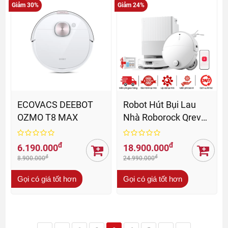
Giảm 30%
Giảm 24%
ECOVACS DEEBOT
Robot Hút Bụi Lau
OZMO T8 MAX
Nhà Roborock Qrevo
EdgeT - BH 24 Th
đ
đ
6.190.000
18.900.000
đ
đ
8.900.000
24.990.000
Gọi có giá tốt hơn
Gọi có giá tốt hơn