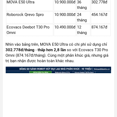
MOVA E50 Ultra
10.900.000đ
36
302.778đ
tháng
Roborock Qrevo Spro
10.900.000đ
24
454.167đ
tháng
Ecovacs Deebot T30 Pro
10.490.000đ
12
874.167đ
Omni
tháng
Nhìn vào bảng trên, MOVA E50 Ultra có chi phí sử dụng chỉ
302.778đ/tháng
-
thấp hơn 2,8 lần
so với Ecovacs T30 Pro
Omni (874.167đ/tháng). Cùng một phân khúc giá, nhưng giá
trị bạn nhận được hoàn toàn khác nhau.