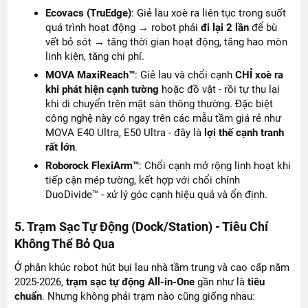
Ecovacs (TruEdge)
: Giẻ lau xoè ra liên tục trong suốt
quá trình hoạt động → robot phải
đi lại 2 lần
để bù
vết bỏ sót → tăng thời gian hoạt động, tăng hao mòn
linh kiện, tăng chi phí.
MOVA MaxiReach™
: Giẻ lau và chổi cạnh
CHỈ xoè ra
khi phát hiện cạnh tường
hoặc đồ vật - rồi tự thu lại
khi di chuyển trên mặt sàn thông thường. Đặc biệt
công nghệ này có ngay trên các mẫu tầm giá rẻ như
MOVA E40 Ultra, E50 Ultra - đây là
lợi thế cạnh tranh
rất lớn
.
Roborock FlexiArm™
: Chổi cạnh mở rộng linh hoạt khi
tiếp cận mép tường, kết hợp với chổi chính
DuoDivide™ - xử lý góc cạnh hiệu quả và ổn định.
5. Trạm Sạc Tự Động (Dock/Station) - Tiêu Chí
Không Thể Bỏ Qua
Ở phân khúc robot hút bụi lau nhà tầm trung và cao cấp năm
2025-2026,
trạm sạc tự động All-in-One
gần như là
tiêu
chuẩn
. Nhưng không phải trạm nào cũng giống nhau: