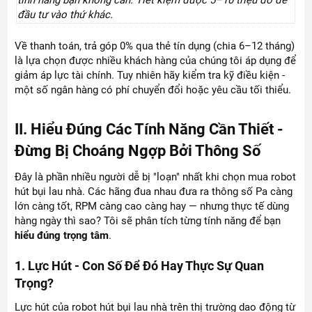
tính năng bạn không cần. Tiết kiệm được 5–10 triệu đó để
đầu tư vào thứ khác.
Về thanh toán, trả góp 0% qua thẻ tín dụng (chia 6–12 tháng)
là lựa chọn được nhiều khách hàng của chúng tôi áp dụng để
giảm áp lực tài chính. Tuy nhiên hãy kiểm tra kỹ điều kiện -
một số ngân hàng có phí chuyển đổi hoặc yêu cầu tối thiểu.
II. Hiểu Đúng Các Tính Năng Cần Thiết -
Đừng Bị Choáng Ngợp Bởi Thông Số
Đây là phần nhiều người dễ bị "loạn" nhất khi chọn mua robot
hút bụi lau nhà. Các hãng đua nhau đưa ra thông số Pa càng
lớn càng tốt, RPM càng cao càng hay — nhưng thực tế dùng
hàng ngày thì sao? Tôi sẽ phân tích từng tính năng để bạn
hiểu đúng trọng tâm
.
1. Lực Hút - Con Số Để Đó Hay Thực Sự Quan
Trọng?
Lực hút của robot hút bụi lau nhà trên thị trường dao động từ