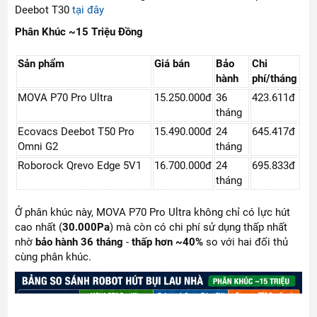
Deebot T30
tại đây
Phân Khúc ~15 Triệu Đồng
Sản phẩm
Giá bán
Bảo
Chi
hành
phí/tháng
MOVA P70 Pro Ultra
15.250.000đ
36
423.611đ
tháng
Ecovacs Deebot T50 Pro
15.490.000đ
24
645.417đ
Omni G2
tháng
Roborock Qrevo Edge 5V1
16.700.000đ
24
695.833đ
tháng
Ở phân khúc này, MOVA P70 Pro Ultra không chỉ có lực hút
cao nhất (
30.000Pa
) mà còn có chi phí sử dụng thấp nhất
nhờ
bảo hành 36 tháng
-
thấp hơn ~40%
so với hai đối thủ
cùng phân khúc.