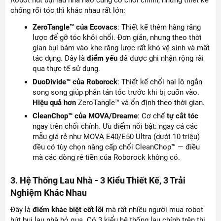
Robot hút bụi lau nhà nào cũng có chổi chính, nhưng thiết kế
chống rối tóc thì khác nhau rất lớn:
ZeroTangle™ của Ecovacs
: Thiết kế thêm hàng răng
lược để gỡ tóc khỏi chổi. Đơn giản, nhưng theo thời
gian bụi bám vào khe răng lược rất khó vệ sinh và mất
tác dụng. Đây là
điểm yếu
đã được ghi nhận rộng rãi
qua thực tế sử dụng.
DuoDivide™ của Roborock
: Thiết kế chổi hai lô ngắn
song song giúp phân tán tóc trước khi bị cuốn vào.
Hiệu quả hơn
ZeroTangle™ và ổn định theo thời gian.
CleanChop™ của MOVA/Dreame
: Cơ chế
tự cắt tóc
ngay trên chổi chính. Ưu điểm nổi bật: ngay cả các
mẫu giá rẻ như MOVA E40/E50 Ultra (dưới 10 triệu)
đều có tùy chọn nâng cấp chổi CleanChop™ — điều
mà các dòng rẻ tiền của Roborock không có.
3. Hệ Thống Lau Nhà - 3 Kiểu Thiết Kế, 3 Trải
Nghiệm Khác Nhau
Đây là
điểm khác biệt cốt lõi
mà rất nhiều người mua robot
hút bụi lau nhà bỏ qua. Có 3 kiểu hệ thống lau chính trên thị