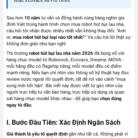
hoặc Ecovacs X8 Pro Omni.
Sau hơn
10 năm
tư vấn và đồng hành cùng hàng nghìn gia
đình Việt trong hành trình chọn mua robot hút bụi lau nhà,
câu hỏi tôi nhận được nhiều nhất vẫn không thay đổi: "Anh
ơi,
mua robot hút bụi loại nào tốt nhất
?" Và câu trả lời thật sự
không đơn giản như bạn nghĩ.
Thị trường
robot hút bụi lau nhà năm 2026
đã bùng nổ với
hàng chục model từ Roborock, Ecovacs, Dreame, MOVA -
mỗi hãng đều có flagship riêng, mỗi model đều có điểm
mạnh riêng. Nếu bạn chỉ nhìn vào thông số kỹ thuật hay đọc
review nước ngoài rồi quyết định, rất dễ rơi vào cảnh "mua
xong mới hối hận". Bài viết này được viết từ góc nhìn của
người trực tiếp tư vấn bán hàng, trực tiếp sử dụng và quan
sát hàng chục model khác nhau - để giúp bạn
chọn đúng
ngay từ đầu
.
I. Bước Đầu Tiên: Xác Định Ngân Sách
Giá thành là yếu tố quyết định
gần như tất cả. Không phải vì