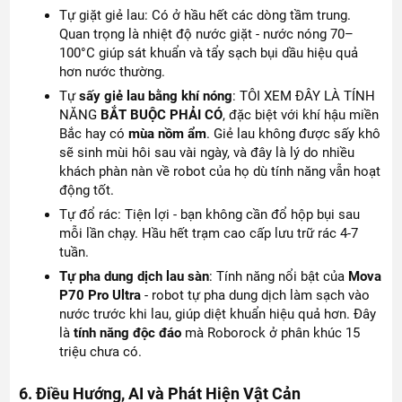
Tự giặt giẻ lau: Có ở hầu hết các dòng tầm trung.
Quan trọng là nhiệt độ nước giặt - nước nóng 70–
100°C giúp sát khuẩn và tẩy sạch bụi dầu hiệu quả
hơn nước thường.
Tự
sấy giẻ lau bằng khí nóng
: TÔI XEM ĐÂY LÀ TÍNH
NĂNG
BẮT BUỘC PHẢI CÓ
, đặc biệt với khí hậu miền
Bắc hay có
mùa nồm ẩm
. Giẻ lau không được sấy khô
sẽ sinh mùi hôi sau vài ngày, và đây là lý do nhiều
khách phàn nàn về robot của họ dù tính năng vẫn hoạt
động tốt.
Tự đổ rác: Tiện lợi - bạn không cần đổ hộp bụi sau
mỗi lần chạy. Hầu hết trạm cao cấp lưu trữ rác 4-7
tuần.
Tự pha dung dịch lau sàn
: Tính năng nổi bật của
Mova
P70 Pro Ultra
- robot tự pha dung dịch làm sạch vào
nước trước khi lau, giúp diệt khuẩn hiệu quả hơn. Đây
là
tính năng độc đáo
mà Roborock ở phân khúc 15
triệu chưa có.
6. Điều Hướng, AI và Phát Hiện Vật Cản