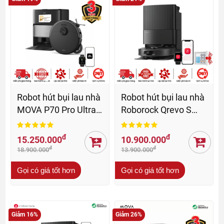
Robot hút bụi lau nhà
Robot hút bụi lau nhà
MOVA P70 Pro Ultra -
Roborock Qrevo S
BH 36 Th
Pro - BH 24 Th
đ
đ
15.250.000
10.900.000
đ
đ
18.900.000
13.900.000
Gọi có giá tốt hơn
Gọi có giá tốt hơn
Giảm 16%
Giảm 26%