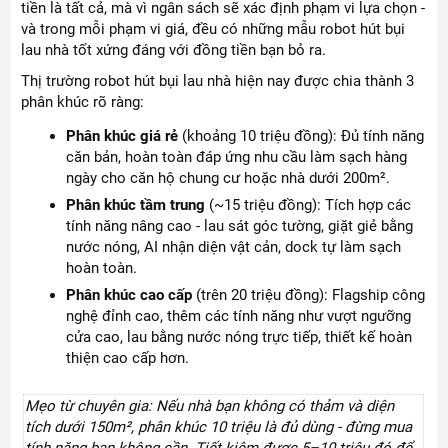
tiền là tất cả, mà vì ngân sách sẽ xác định phạm vi lựa chọn -
và trong mỗi phạm vi giá, đều có những mẫu robot hút bụi
lau nhà tốt xứng đáng với đồng tiền bạn bỏ ra.
Thị trường robot hút bụi lau nhà hiện nay được chia thành 3
phân khúc rõ ràng:
Phân khúc giá rẻ
(khoảng 10 triệu đồng): Đủ tính năng
căn bản, hoàn toàn đáp ứng nhu cầu làm sạch hàng
ngày cho căn hộ chung cư hoặc nhà dưới 200m².
Phân khúc tầm trung
(~15 triệu đồng): Tích hợp các
tính năng nâng cao - lau sát góc tường, giặt giẻ bằng
nước nóng, AI nhận diện vật cản, dock tự làm sạch
hoàn toàn.
Phân khúc cao cấp
(trên 20 triệu đồng): Flagship công
nghệ đỉnh cao, thêm các tính năng như vượt ngưỡng
cửa cao, lau bằng nước nóng trực tiếp, thiết kế hoàn
thiện cao cấp hơn.
Mẹo từ chuyên gia: Nếu nhà bạn không có thảm và diện
tích dưới 150m², phân khúc 10 triệu là đủ dùng - đừng mua