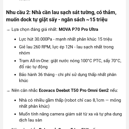
Nhu cầu 2: Nhà cần lau sạch sát tường, có thảm,
muốn dock tự giặt sấy - ngân sách ~15 triệu
→ Lựa chọn đáng giá nhất:
MOVA P70 Pro Ultra
Lực hút 30.000Pa - mạnh nhất phân khúc 15 triệu
Giẻ lau 260 RPM, lực ép 12N - lau sạch nhất trong
nhóm
Trạm All-in-One: giặt nước nóng 100°C PTC, sấy 70°C,
đổ rác tự động
Bảo hành 36 tháng - chi phí sử dụng thấp nhất phân
khúc
→ Nên cân nhắc
Ecovacs Deebot T50 Pro Omni Gen2
nếu:
Nhà có nhiều gầm thấp (robot chỉ cao 8,1cm — mỏng
nhất phân khúc)
Muốn tính năng camera giám sát từ xa và tự pha dung
dịch lau sàn