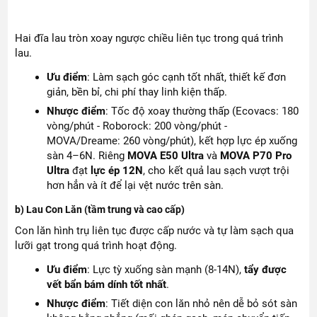
Hai đĩa lau tròn xoay ngược chiều liên tục trong quá trình
lau.
Ưu điểm
: Làm sạch góc cạnh tốt nhất, thiết kế đơn
giản, bền bỉ, chi phí thay linh kiện thấp.
Nhược điểm
: Tốc độ xoay thường thấp (Ecovacs: 180
vòng/phút - Roborock: 200 vòng/phút -
MOVA/Dreame: 260 vòng/phút), kết hợp lực ép xuống
sàn 4–6N. Riêng
MOVA E50 Ultra
và
MOVA P70 Pro
Ultra
đạt
lực ép 12N
, cho kết quả lau sạch vượt trội
hơn hẳn và ít để lại vệt nước trên sàn.
b) Lau Con Lăn (tầm trung và cao cấp)
Con lăn hình trụ liên tục được cấp nước và tự làm sạch qua
lưỡi gạt trong quá trình hoạt động.
Ưu điểm
: Lực tỳ xuống sàn mạnh (8-14N),
tẩy được
vết bẩn bám dính tốt nhất
.
Nhược điểm
: Tiết diện con lăn nhỏ nên dễ bỏ sót sàn