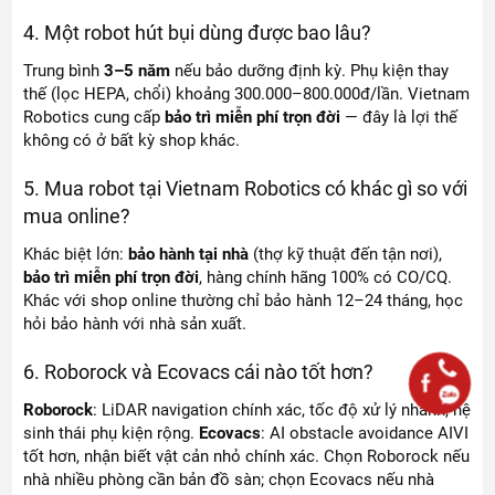
4. Một robot hút bụi dùng được bao lâu?
Trung bình
3–5 năm
nếu bảo dưỡng định kỳ. Phụ kiện thay
thế (lọc HEPA, chổi) khoảng 300.000–800.000đ/lần. Vietnam
Robotics cung cấp
bảo trì miễn phí trọn đời
— đây là lợi thế
không có ở bất kỳ shop khác.
5. Mua robot tại Vietnam Robotics có khác gì so với
mua online?
Khác biệt lớn:
bảo hành tại nhà
(thợ kỹ thuật đến tận nơi),
bảo trì miễn phí trọn đời
, hàng chính hãng 100% có CO/CQ.
Khác với shop online thường chỉ bảo hành 12–24 tháng, học
hỏi bảo hành với nhà sản xuất.
6. Roborock và Ecovacs cái nào tốt hơn?
Roborock
: LiDAR navigation chính xác, tốc độ xử lý nhanh, hệ
sinh thái phụ kiện rộng.
Ecovacs
: AI obstacle avoidance AIVI
tốt hơn, nhận biết vật cản nhỏ chính xác. Chọn Roborock nếu
nhà nhiều phòng cần bản đồ sàn; chọn Ecovacs nếu nhà