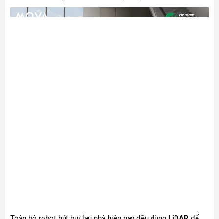
Toàn bộ robot hút bụi lau nhà hiện nay đều dùng
LiDAR
để