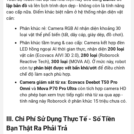
lập bản đồ
và lên lịch trình dọn dẹp - không còn là tính năng
cao cấp nữa. Điểm khác biệt nằm ở hệ thống nhận diện vật
cản:
Phân khúc rẻ: Camera RGB AI nhận diện khoảng 30
loại vật thể phổ biến (tất, dây cáp, giày dép, đồ chơi).
Phân khúc tầm trung & cao cấp: Camera kết hợp đèn
LED hồng ngoại AI thời gian thực, nhận diện
200 loại
vật cản (Ecovacs AIVI 3D 2.0),
280 loại
(Roborock
Reactive Tech),
300 loại
(MOVA AI). Ở mức này, robot
còn tự
phân biệt được vết bẩn khô/ướt
để điều chỉnh
chế độ làm sạch phù hợp.
Camera giám sát từ xa
:
Ecovacs Deebot T50 Pro
Omni
và
Mova P70 Pro Ultra
còn tích hợp camera HD
cho phép bạn xem trực tiếp ngôi nhà từ xa qua app -
tính năng này Roborock ở phân khúc 15 triệu chưa có.
III. Chi Phí Sử Dụng Thực Tế - Số Tiền
Bạn Thật Ra Phải Trả