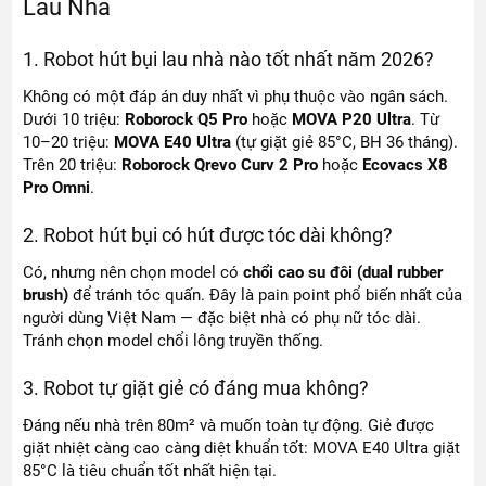
Lau Nhà
1. Robot hút bụi lau nhà nào tốt nhất năm 2026?
Không có một đáp án duy nhất vì phụ thuộc vào ngân sách.
Dưới 10 triệu:
Roborock Q5 Pro
hoặc
MOVA P20 Ultra
. Từ
10–20 triệu:
MOVA E40 Ultra
(tự giặt giẻ 85°C, BH 36 tháng).
Trên 20 triệu:
Roborock Qrevo Curv 2 Pro
hoặc
Ecovacs X8
Pro Omni
.
2. Robot hút bụi có hút được tóc dài không?
Có, nhưng nên chọn model có
chổi cao su đôi (dual rubber
brush)
để tránh tóc quấn. Đây là pain point phổ biến nhất của
người dùng Việt Nam — đặc biệt nhà có phụ nữ tóc dài.
Tránh chọn model chổi lông truyền thống.
3. Robot tự giặt giẻ có đáng mua không?
Đáng nếu nhà trên 80m² và muốn toàn tự động. Giẻ được
giặt nhiệt càng cao càng diệt khuẩn tốt: MOVA E40 Ultra giặt
85°C là tiêu chuẩn tốt nhất hiện tại.