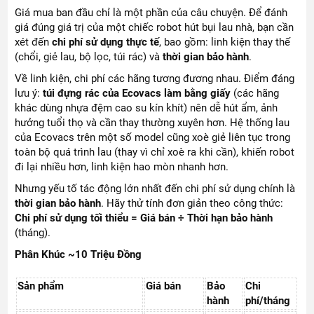
Giá mua ban đầu chỉ là một phần của câu chuyện. Để đánh
giá đúng giá trị của một chiếc robot hút bụi lau nhà, bạn cần
xét đến
chi phí sử dụng thực tế
, bao gồm: linh kiện thay thế
(chổi, giẻ lau, bộ lọc, túi rác) và
thời gian bảo hành
.
Về linh kiện, chi phí các hãng tương đương nhau. Điểm đáng
lưu ý:
túi đựng rác của Ecovacs
làm bằng giấy
(các hãng
khác dùng nhựa đệm cao su kín khít) nên dễ hút ẩm, ảnh
hưởng tuổi thọ và cần thay thường xuyên hơn. Hệ thống lau
của Ecovacs trên một số model cũng xoè giẻ liên tục trong
toàn bộ quá trình lau (thay vì chỉ xoè ra khi cần), khiến robot
đi lại nhiều hơn, linh kiện hao mòn nhanh hơn.
Nhưng yếu tố tác động lớn nhất đến chi phí sử dụng chính là
thời gian bảo hành
. Hãy thử tính đơn giản theo công thức:
Chi phí sử dụng tối thiểu = Giá bán ÷ Thời hạn bảo hành
(tháng).
Phân Khúc ~10 Triệu Đồng
Sản phẩm
Giá bán
Bảo
Chi
hành
phí/tháng