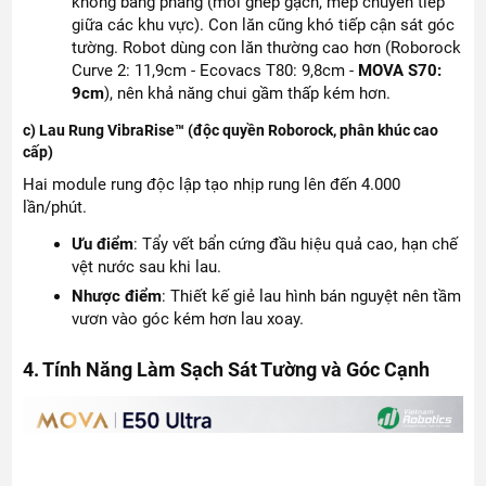
không bằng phẳng (mối ghép gạch, mép chuyển tiếp
giữa các khu vực). Con lăn cũng khó tiếp cận sát góc
tường. Robot dùng con lăn thường cao hơn (Roborock
Curve 2: 11,9cm - Ecovacs T80: 9,8cm -
MOVA S70:
9cm
), nên khả năng chui gầm thấp kém hơn.
c) Lau Rung VibraRise™ (độc quyền Roborock, phân khúc cao
cấp)
Hai module rung độc lập tạo nhịp rung lên đến 4.000
lần/phút.
Ưu điểm
: Tẩy vết bẩn cứng đầu hiệu quả cao, hạn chế
vệt nước sau khi lau.
Nhược điểm
: Thiết kế giẻ lau hình bán nguyệt nên tầm
vươn vào góc kém hơn lau xoay.
4. Tính Năng Làm Sạch Sát Tường và Góc Cạnh