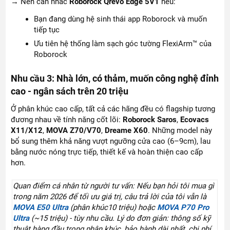
→ Nên cân nhắc
Roborock Qrevo Edge 5V1
nếu:
Bạn đang dùng hệ sinh thái app Roborock và muốn
tiếp tục
Ưu tiên hệ thống làm sạch góc tường FlexiArm™ của
Roborock
Nhu cầu 3: Nhà lớn, có thảm, muốn công nghệ đỉnh
cao - ngân sách trên 20 triệu
Ở phân khúc cao cấp, tất cả các hãng đều có flagship tương
đương nhau về tính năng cốt lõi:
Roborock Saros
,
Ecovacs
X11/X12
,
MOVA Z70/V70
,
Dreame X60
. Những model này
bổ sung thêm khả năng vượt ngưỡng cửa cao (6–9cm), lau
bằng nước nóng trực tiếp, thiết kế và hoàn thiện cao cấp
hơn.
Quan điểm cá nhân từ người tư vấn: Nếu bạn hỏi tôi mua gì
trong năm 2026 để tối ưu giá trị, câu trả lời của tôi vẫn là
MOVA E50 Ultra
(phân khúc10 triệu) hoặc
MOVA P70 Pro
Ultra
(~15 triệu) - tùy nhu cầu. Lý do đơn giản: thông số kỹ
thuật hàng đầu trong phân khúc, bảo hành dài nhất, chi phí