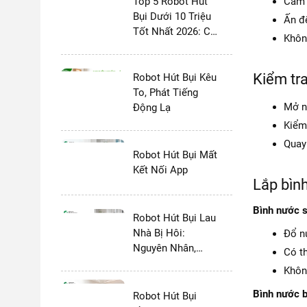
Top 5 Robot Hút
Cắm 
Bụi Dưới 10 Triệu
Ấn đế
Tốt Nhất 2026: Có
Khôn
Dock Tự Giặt
Không?
Kiểm tra
Robot Hút Bụi Kêu
To, Phát Tiếng
Mở n
Động Lạ
Kiểm
Quay
Robot Hút Bụi Mất
Kết Nối App
Lắp bìn
Bình nước 
Robot Hút Bụi Lau
Nhà Bị Hôi:
Đổ n
Nguyên Nhân,
Có t
Cách Khắc Phục
Khôn
Triệt Để
Bình nước 
Robot Hút Bụi