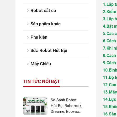
1.
Lắp t
Robot cắt cỏ
2.
Kiểm 
3.
Lắp b
Sản phẩm khác
4.
Bật 
5.
Các c
Phụ kiện
6.
Cách 
7.
Khi n
Sửa Robot Hút Bụi
8.
Cách
9.
Cách 
Máy Chiếu
10.
Bìn
11.
Bộ l
TIN TỨC NỔI BẬT
12.
Con 
13.
Máy
14.
Lực 
So Sánh Robot
Hút Bụi Roborock,
15.
Khô
Dreame, Ecovacs
16.
Sàn