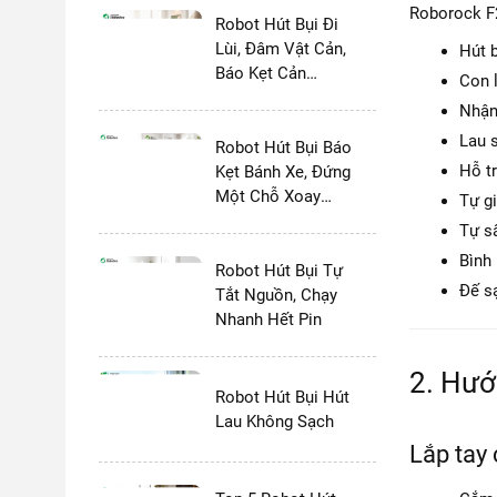
Roborock F2
Robot Hút Bụi Đi
Lùi, Đâm Vật Cản,
Hút b
Báo Kẹt Cản
Con 
Trước
Nhận 
Lau 
Robot Hút Bụi Báo
Hỗ t
Kẹt Bánh Xe, Đứng
Một Chỗ Xoay
Tự g
Tròn
Tự s
Bình
Robot Hút Bụi Tự
Đế s
Tắt Nguồn, Chạy
Nhanh Hết Pin
2. Hướ
Robot Hút Bụi Hút
Lau Không Sạch
Lắp tay