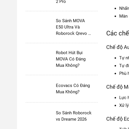
2 Pro
Nhấn
Màn 
So Sánh MOVA
E50 Ultra Và
Các chế
Roborock Qrevo S
Pro
Chế độ A
Robot Hút Bụi
Tự n
MOVA Có Đáng
Mua Không?
Tự đ
Phù 
Ecovacs Có Đáng
Chế độ M
Mua Không?
Lực 
Xử lý
So Sánh Roborock
Chế độ E
vs Dreame 2026