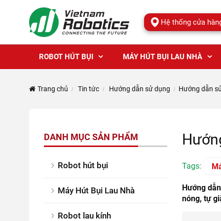
Hệ thống cửa hàn
ROBOT HÚT BỤI
MÁY HÚT BỤI LAU NHÀ
Trang chủ
Tin tức
Hướng dẫn sử dụng
Hướng dẫn sử 
Hướng
DANH MỤC SẢN PHẨM
Robot hút bụi
Tags:
Má
Hướng dẫn 
Máy Hút Bụi Lau Nhà
nóng, tự g
Robot lau kính