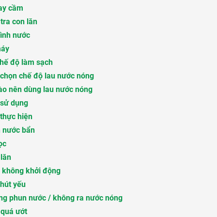
ay cầm
tra con lăn
ình nước
máy
hế độ làm sạch
chọn chế độ lau nước nóng
ào nên dùng lau nước nóng
 sử dụng
thực hiện
h nước bẩn
ọc
lăn
 không khởi động
hút yếu
ng phun nước / không ra nước nóng
 quá ướt