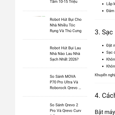
Tầm 10-15 Triệu
Lắp k
Đảm 
Robot Hút Bụi Cho
Nhà Nhiều Tóc
3. Sạc
Rụng Và Thú Cưng
Đặt 
Robot Hút Bụi Lau
Sạc 
Nhà Nào Lau Nhà
Sạch Nhất 2026?
Khôn
Khôn
Khuyến nghị
So Sánh MOVA
P70 Pro Ultra Và
Roborock Qrevo 2
Pro
4. Các
So Sánh Qrevo 2
Pro Và Qrevo Curv
Bật máy