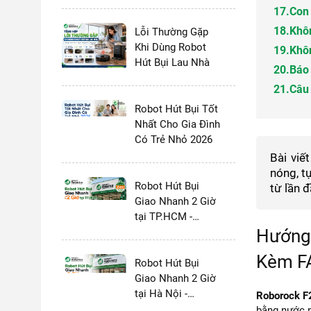
và MOVA 2026:
17.
Con 
Chọn Thương
18.
Khôn
Hiệu Nào?
Lỗi Thường Gặp
Khi Dùng Robot
19.
Khô
Hút Bụi Lau Nhà
20.
Báo 
21.
Câu 
Robot Hút Bụi Tốt
Nhất Cho Gia Đình
Có Trẻ Nhỏ 2026
Bài viế
nóng, t
Robot Hút Bụi
từ lần đ
Giao Nhanh 2 Giờ
tại TP.HCM -
Vietnam Robotics
Hướng 
Kèm FA
Robot Hút Bụi
Giao Nhanh 2 Giờ
tại Hà Nội -
Roborock F2
Vietnam Robotics
bằng nước n