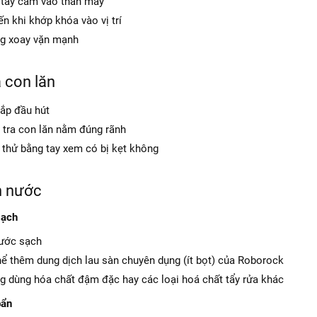
tay cầm vào thân máy
n khi khớp khóa vào vị trí
g xoay vặn mạnh
 con lăn
ắp đầu hút
 tra con lăn nằm đúng rãnh
 thử bằng tay xem có bị kẹt không
h nước
sạch
ước sạch
hể thêm dung dịch lau sàn chuyên dụng (ít bọt) của Roborock
g dùng hóa chất đậm đặc hay các loại hoá chất tẩy rửa khác
bẩn