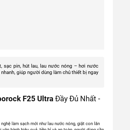
 sạc pin, hút lau, lau nước nóng – hơi nước
 nhanh, giúp người dùng làm chủ thiết bị ngay
orock F25 Ultra
Đầy Đủ Nhất -
 nghệ làm sạch mới như lau nước nóng, giặt con lăn
 vận hành hiệu quả, bền bỉ và an toàn, người dùng cần