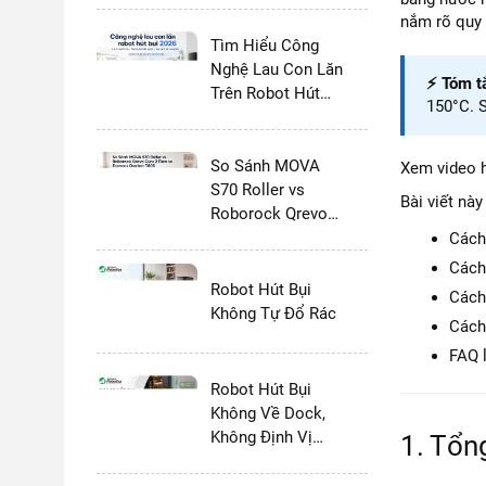
nắm rõ quy 
Tìm Hiểu Công
Nghệ Lau Con Lăn
⚡ Tóm t
Trên Robot Hút
150°C. S
Bụi Lau Nhà 2026:
Có Thực Sự Tốt
Hơn Giẻ Xoay
So Sánh MOVA
Xem video 
Không?
S70 Roller vs
Bài viết nà
Roborock Qrevo
Curv 2 Flow vs
Cách 
Ecovacs Deebot
Cách 
T80S - 2026
Robot Hút Bụi
Cách
Không Tự Đổ Rác
Cách 
FAQ l
Robot Hút Bụi
Không Về Dock,
Không Định Vị
1. Tổn
Được