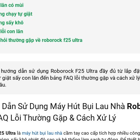
lăn có mùi
g chạy tự giặt
ng sấy khô
lỗi con lăn
hỏi thường gặp về roborock f25 ultra
t hướng dẫn sử dụng Roborock F25 Ultra đầy đủ từ lắp đặt,
ự giặt sấy con lăn đến bảng FAQ lỗi thường gặp và cách xử lý
ầu.
Dẫn Sử Dụng Máy Hút Bụi Lau Nhà
Rob
Q Lỗi Thường Gặp & Cách Xử Lý
5 Ultra
là
máy hút bụi lau nhà
cầm tay cao cấp tích hợp nhiều công
óng, sấy khô nhiệt độ cao và hệ thống làm sạch tự động. Để thiết bị