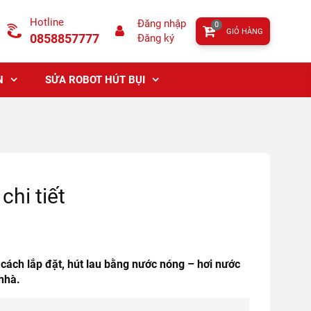
Hotline
Đăng nhập
0
GIỎ HÀNG
0858857777
Đăng ký
N
SỬA ROBOT HÚT BỤI
hi tiết
cách lắp đặt, hút lau bằng nước nóng – hơi nước
nhà.