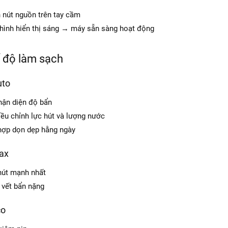
 nút nguồn trên tay cầm
hình hiển thị sáng → máy sẵn sàng hoạt động
 độ làm sạch
uto
hận diện độ bẩn
iều chỉnh lực hút và lượng nước
hợp dọn dẹp hằng ngày
ax
hút mạnh nhất
 vết bẩn nặng
co