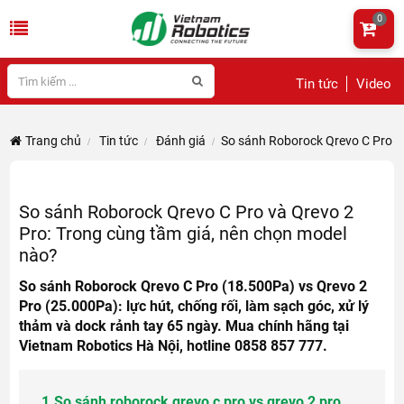
0
Tin tức
Video
Trang chủ
Tin tức
Đánh giá
So sánh Roborock Qrevo C Pro và
So sánh Roborock Qrevo C Pro và Qrevo 2
Pro: Trong cùng tầm giá, nên chọn model
nào?
So sánh Roborock Qrevo C Pro (18.500Pa) vs Qrevo 2
Pro (25.000Pa): lực hút, chống rối, làm sạch góc, xử lý
thảm và dock rảnh tay 65 ngày. Mua chính hãng tại
Vietnam Robotics Hà Nội, hotline 0858 857 777.
1.
So sánh roborock qrevo c pro vs qrevo 2 pro