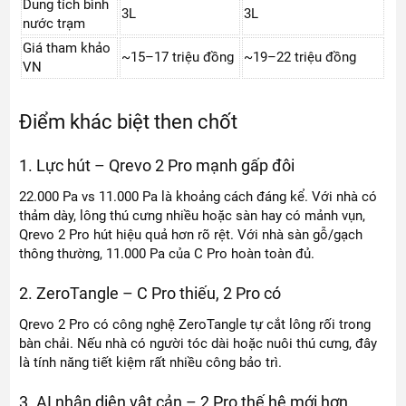
Dung tích bình
3L
3L
nước trạm
Giá tham khảo
~15–17 triệu đồng
~19–22 triệu đồng
VN
Điểm khác biệt then chốt
1. Lực hút – Qrevo 2 Pro mạnh gấp đôi
22.000 Pa vs 11.000 Pa là khoảng cách đáng kể. Với nhà có
thảm dày, lông thú cưng nhiều hoặc sàn hay có mảnh vụn,
Qrevo 2 Pro hút hiệu quả hơn rõ rệt. Với nhà sàn gỗ/gạch
thông thường, 11.000 Pa của C Pro hoàn toàn đủ.
2. ZeroTangle – C Pro thiếu, 2 Pro có
Qrevo 2 Pro có công nghệ ZeroTangle tự cắt lông rối trong
bàn chải. Nếu nhà có người tóc dài hoặc nuôi thú cưng, đây
là tính năng tiết kiệm rất nhiều công bảo trì.
3. AI nhận diện vật cản – 2 Pro thế hệ mới hơn