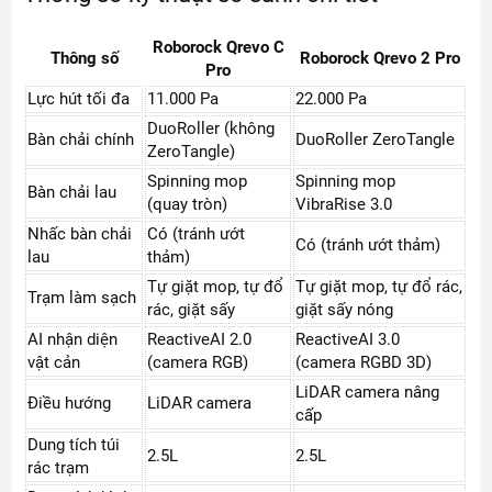
Roborock Qrevo C
Thông số
Roborock Qrevo 2 Pro
Pro
Lực hút tối đa
11.000 Pa
22.000 Pa
DuoRoller (không
Bàn chải chính
DuoRoller ZeroTangle
ZeroTangle)
Spinning mop
Spinning mop
Bàn chải lau
(quay tròn)
VibraRise 3.0
Nhấc bàn chải
Có (tránh ướt
Có (tránh ướt thảm)
lau
thảm)
Tự giặt mop, tự đổ
Tự giặt mop, tự đổ rác,
Trạm làm sạch
rác, giặt sấy
giặt sấy nóng
AI nhận diện
ReactiveAI 2.0
ReactiveAI 3.0
vật cản
(camera RGB)
(camera RGBD 3D)
LiDAR camera nâng
Điều hướng
LiDAR camera
cấp
Dung tích túi
2.5L
2.5L
rác trạm