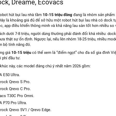
ck, Dreame, Ecovacs
obot hút bụi lau nhà tầm
10-15 triệu đồng
đang là nhóm sản phẩm đ
ây là khoảng giá đủ để sở hữu một robot hút bụi lau nhà có dock tự đ
óc, app điều khiển thông minh và khả năng lau sàn tốt hơn nhiều so
ch dưới 7-8 triệu, người dùng thường phải đánh đổi khá nhiều: dock
ưa thật sự ổn định. Ngược lại, nếu lên nhóm 18-25 triệu, nhiều mod
n bộ tính năng đó.
ảng giá
10-15 triệu
có thể xem là “điểm ngọt” cho đa số gia đình Vi
i phí đầu tư.
khúc này, các model đáng chú ý nhất năm 2026 gồm:
 E50 Ultra.
rock Qrevo S Pro.
rock Qrevo C Pro.
acs T30C Pro Omni.
 P70 Pro Ultra.
rock Qrevo 5V1 / Qrevo Edge.