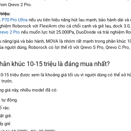
 hơn Qrevo 2 Pro.
riệu:
P70 Pro Ultra
nếu ưu tiên hiệu năng hút lau mạnh, bảo hành dài và 
ghiệm Roborock với FlexiArm cho cả chổi cạnh và giẻ lau, dock 3.0,
revo 2 Pro
nếu muốn lực hút 25.000Pa, DuoDivide và trải nghiệm R
u năng/giá và bảo hành, MOVA là nhóm rất mạnh trong phân khúc 10-
a người dùng, Roborock có lợi thế rõ với Qrevo S Pro, Qrevo C Pro,
hân khúc 10-15 triệu là đáng mua nhất?
0-15 triệu được xem là khoảng giá tối ưu vì người dùng có thể sở h
 trước.
g giá này, nhiều model đã có:
 tự động.
ổ rác.
ặt giẻ.
y giẻ.