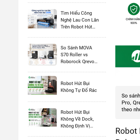
Tìm Hiểu Công
Nghệ Lau Con Lăn
Trên Robot Hút
Bụi Lau Nhà 2026:
Có Thực Sự Tốt
Hơn Giẻ Xoay
So Sánh MOVA
Không?
S70 Roller vs
Roborock Qrevo
Curv 2 Flow vs
Ecovacs Deebot
T80S - 2026
Robot Hút Bụi
Không Tự Đổ Rác
So sánh
Pro, Qr
theo nh
Robot Hút Bụi
Không Về Dock,
Không Định Vị
Robot 
Được