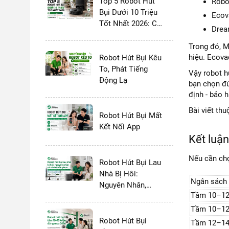
Top 5 Robot Hút
Robo
Bụi Dưới 10 Triệu
Ecov
Tốt Nhất 2026: Có
Drea
Dock Tự Giặt
Không?
Trong đó, M
hiệu. Ecova
Robot Hút Bụi Kêu
To, Phát Tiếng
Vậy robot h
Động Lạ
bạn chọn đú
định - bảo h
Bài viết th
Robot Hút Bụi Mất
Kết Nối App
Kết luậ
Nếu cần chọ
Robot Hút Bụi Lau
Nhà Bị Hôi:
Ngân sách 
Nguyên Nhân,
Tầm 10–12 t
Cách Khắc Phục
Triệt Để
Tầm 10–12 
Robot Hút Bụi
Tầm 12–14 