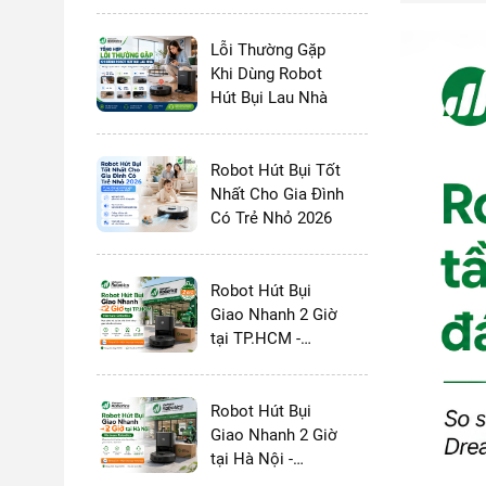
và MOVA 2026:
Chọn Thương
Hiệu Nào?
Lỗi Thường Gặp
Khi Dùng Robot
Hút Bụi Lau Nhà
Robot Hút Bụi Tốt
Nhất Cho Gia Đình
Có Trẻ Nhỏ 2026
Robot Hút Bụi
Giao Nhanh 2 Giờ
tại TP.HCM -
Vietnam Robotics
Robot Hút Bụi
Giao Nhanh 2 Giờ
tại Hà Nội -
Vietnam Robotics