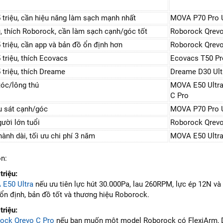
triệu, cần hiệu năng làm sạch mạnh nhất
MOVA P70 Pro U
u, thích Roborock, cần làm sạch cạnh/góc tốt
Roborock Qrevo
triệu, cần app và bản đồ ổn định hơn
Roborock Qrevo
triệu, thích Ecovacs
Ecovacs T50 P
triệu, thích Dreame
Dreame D30 Ult
tóc/lông thú
MOVA E50 Ultra
C Pro
u sát cạnh/góc
MOVA P70 Pro U
ười lớn tuổi
Roborock Qrevo 
nh dài, tối ưu chi phí 3 năm
MOVA E50 Ultra
n:
riệu:
E50 Ultra
nếu ưu tiên lực hút 30.000Pa, lau 260RPM, lực ép 12N v
 ổn định, bản đồ tốt và thương hiệu Roborock.
riệu:
ock Qrevo C Pro
nếu bạn muốn một model Roborock có FlexiArm, Duo