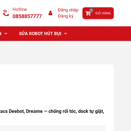
Hotline
Đăng nhập
0
GIỎ HÀNG
0858857777
Đăng ký
N
SỬA ROBOT HÚT BỤI
cs Deebot, Dreame — chống rối tóc, dock tự giặt,