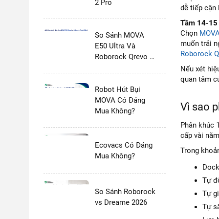
2 Pro
dễ tiếp cận
Tầm 14-15 t
Chọn
MOVA 
So Sánh MOVA
muốn trải n
E50 Ultra Và
Roborock Q
Roborock Qrevo S
Pro
Nếu xét hiệ
quan tâm củ
Robot Hút Bụi
MOVA Có Đáng
Vì sao p
Mua Không?
Phân khúc 1
cấp vài năm
Ecovacs Có Đáng
Trong khoản
Mua Không?
Dock
Tự đ
So Sánh Roborock
Tự gi
vs Dreame 2026
Tự sấ