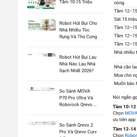
Tầm 10-15 Triệu
nóng
Tầm 12–15 
Sát 15 triệ
Robot Hút Bụi Cho
Tầm 12–15 
Nhà Nhiều Tóc
Tầm 12–15 
Rụng Và Thú Cưng
Tầm 12–15 
Nhà nhiều 
Robot Hút Bụi Lau
Nhà Nào Lau Nhà
Nhà cần la
Sạch Nhất 2026?
Mua cho ng
Muốn bảo hà
So Sánh MOVA
Nói ngắn gọ
P70 Pro Ultra Và
Roborock Qrevo 2
Tầm 10-12 t
Pro
Chọn
MOVA 
ưu tiên app
So Sánh Qrevo 2
Tầm 12-14 t
Pro Và Qrevo Curv
Chọn
Robor