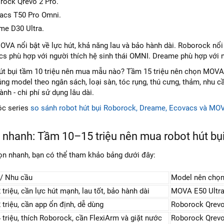
rock Qrevo 2 Pro.
acs T50 Pro Omni.
me D30 Ultra.
OVA nổi bật về lực hút, khả năng lau và bảo hành dài. Roborock nổi 
cs phù hợp với người thích hệ sinh thái OMNI. Dreame phù hợp với ng
út bụi tầm 10 triệu nên mua mẫu nào? Tầm 15 triệu nên chọn MOVA,
ng model theo ngân sách, loại sàn, tóc rụng, thú cưng, thảm, nhu c
ành - chi phí sử dụng lâu dài.
uộc series
so sánh robot hút bụi Roborock, Dreame, Ecovacs và MO
n nhanh: Tầm 10–15 triệu nên mua robot hút bụ
n nhanh, bạn có thể tham khảo bảng dưới đây:
/ Nhu cầu
Model nên chọ
riệu, cần lực hút mạnh, lau tốt, bảo hành dài
MOVA E50 Ultr
triệu, cần app ổn định, dễ dùng
Roborock Qrevo
triệu, thích Roborock, cần FlexiArm và giặt nước
Roborock Qrevo