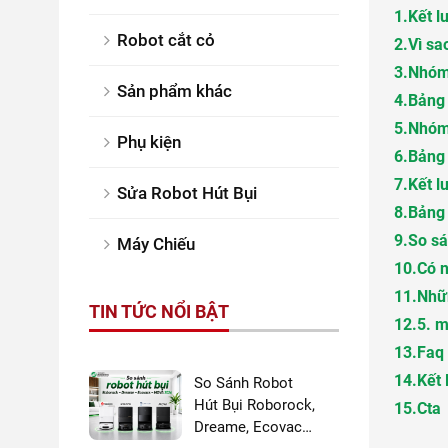
1.
Kết l
Robot cắt cỏ
2.
Vì sa
3.
Nhóm 
Sản phẩm khác
4.
Bảng 
5.
Nhóm 
Phụ kiện
6.
Bảng 
7.
Kết l
Sửa Robot Hút Bụi
8.
Bảng 
9.
So sá
Máy Chiếu
10.
Có n
11.
Nhữn
TIN TỨC NỔI BẬT
12.
5. m
13.
Faq 
14.
Kết 
So Sánh Robot
Hút Bụi Roborock,
15.
Cta
Dreame, Ecovacs