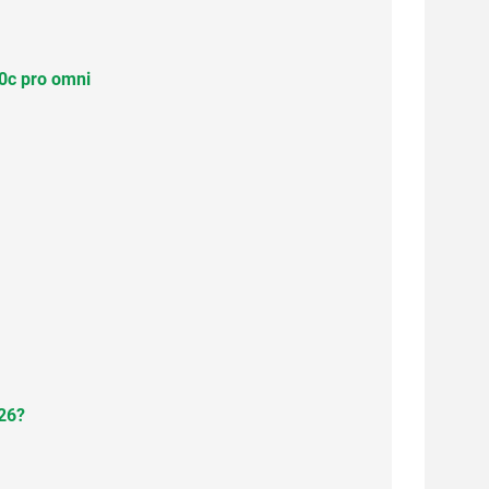
30c pro omni
026?