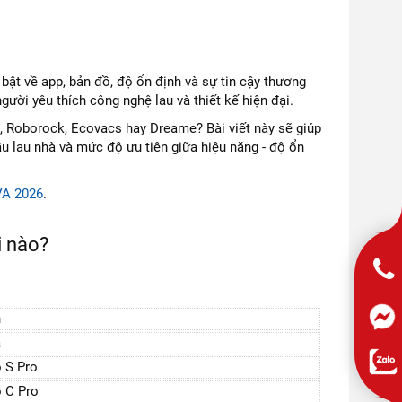
bật về app, bản đồ, độ ổn định và sự tin cậy thương
ười yêu thích công nghệ lau và thiết kế hiện đại.
 Roborock, Ecovacs hay Dreame? Bài viết này sẽ giúp
ầu lau nhà và mức độ ưu tiên giữa hiệu năng - độ ổn
VA 2026
.
i nào?
n
a
 S Pro
 C Pro