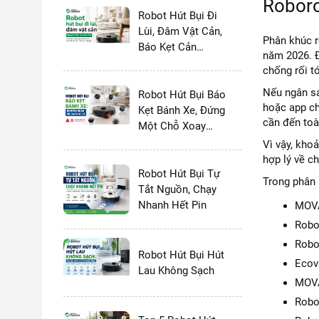
Roboro
Robot Hút Bụi Đi
Lùi, Đâm Vật Cản,
Phân khúc r
Báo Kẹt Cản
năm 2026. Đ
Trước
chống rối t
Nếu ngân sá
Robot Hút Bụi Báo
hoặc app ch
Kẹt Bánh Xe, Đứng
cần đến toà
Một Chỗ Xoay
Tròn
Vì vậy, kho
hợp lý về ch
Robot Hút Bụi Tự
Trong phân 
Tắt Nguồn, Chạy
Nhanh Hết Pin
MOVA
Robo
Robo
Robot Hút Bụi Hút
Ecov
Lau Không Sạch
MOVA
Robo