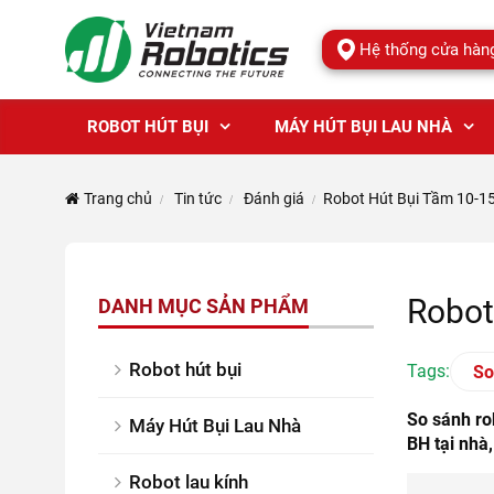
Hệ thống cửa hàn
ROBOT HÚT BỤI
MÁY HÚT BỤI LAU NHÀ
Trang chủ
Tin tức
Đánh giá
Robot Hút Bụi Tầm 10-15
Robot
DANH MỤC SẢN PHẨM
Robot hút bụi
Tags:
So
So sánh ro
Máy Hút Bụi Lau Nhà
BH tại nhà
Robot lau kính