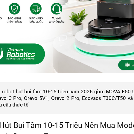
 robot hút bụi tầm 10-15 triệu năm 2026 gồm MOVA E50 U
evo C Pro, Qrevo 5V1, Qrevo 2 Pro, Ecovacs T30C/T50 v
u cầu thực tế.
Hút Bụi Tầm 10-15 Triệu Nên Mua Mod