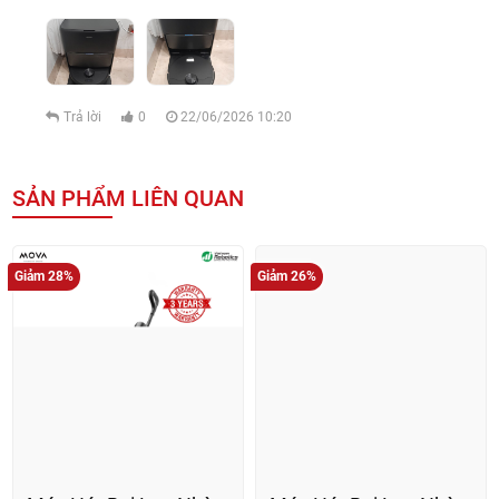
✔ Người yêu thích công nghệ
✔ Nhà diện tích lớn
Vì sao nên mua tại Vietnam Robotics?
✔ Hàng chính hãng 100%
✔ Bảo hành uy tín
✔ Tư vấn chuyên sâu gần 10 năm kinh nghiệm
✔ Hỗ trợ nhanh chóng
Mua ngay MOVA P70 Pro Ultra tại
Vietnam Robotics
Nhận tư vấn miễn phí & ưu đãi hấp dẫn hôm nay!
FAQ
Robot có lau sạch không?
Có, hệ thống lau thông minh giúp làm sạch sâu và đều.
Có phù hợp nhà nuôi thú cưng?