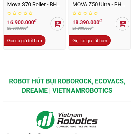
Trả lời
0
22/06/2026 10:20
SẢN PHẨM LIÊN QUAN
Giảm 28%
Giảm 26%
Máy Hút Bụi Lau Nhà
Máy Hút Bụi Lau Nhà
Khô - Ướt MOVA K30
Khô - Ướt Tineco iFloor
Pro - BH 36 Th
2 Max - BH 12 th