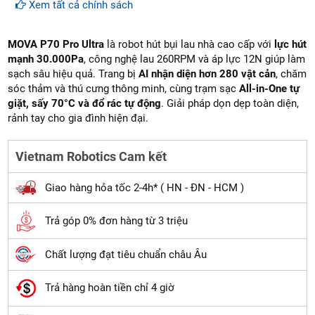
Cam kết hàng
mới 100%
Xem tất cả chính sách
Lắp đặt, HDSD
tại nhà
khu vực: Hà Nội, Đà Nẵng và
Tp.Hồ Chí Minh
MOVA P70 Pro Ultra
là robot hút bụi lau nhà cao cấp với
lực hút
Dịch vụ sau bán hàng
: Vietnam robotics cam kết đảm
mạnh 30.000Pa
, công nghệ lau 260RPM và áp lực 12N giúp làm
bảo dịch vụ bảo hành tại nhà, bảo trì định kỳ miễn phí,
sạch sâu hiệu quả. Trang bị
AI nhận diện hơn 280 vật cản
, chăm
cung cấp đầy đủ linh kiện - phụ tùng thay thế chính
sóc thảm và thú cưng thông minh, cùng trạm sạc
All-in-One tự
hàng
(genuine part)
giảm giá 30% khi khách hàng mua
giặt, sấy 70°C và đổ rác tự động
. Giải pháp dọn dẹp toàn diện,
linh kiện sửa chữa (khi hết bảo hành).
rảnh tay cho gia đình hiện đại.
Giao hàng
miễn phí
trên toàn quốc
Hồ trợ thanh toán trực tuyến, trả góp, cà thẻ
miễn phí
Vietnam Robotics Cam kết
Giao hàng hỏa tốc 2-4h* ( HN - ĐN - HCM )
Trả góp 0% đơn hàng từ 3 triệu
Chất lượng đạt tiêu chuẩn châu Âu
Trả hàng hoàn tiền chỉ 4 giờ