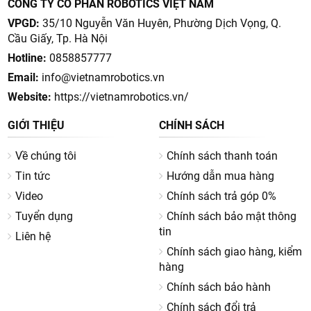
đ
đ
8.490.000
3.590.000
đ
đ
11.900.000
4.900.000
Gọi có giá tốt hơn
Gọi có giá tốt hơn
Giảm 29%
Giảm 30%
Robot hút bụi lau nhà
Máy Hút Bụi Lau Nhà
Mova E40 Ultra - BH
Khô - Ướt Mova X4 Pro
36 tháng
- BH 36 Th