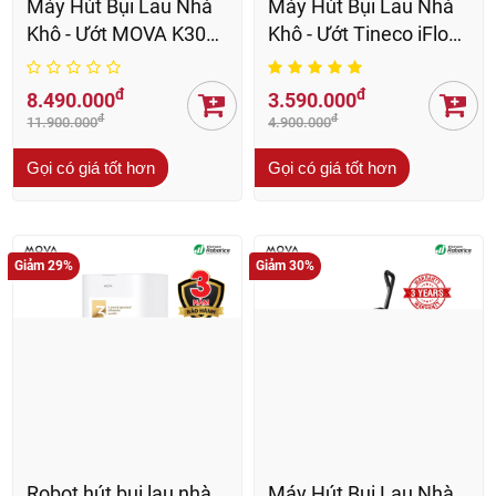
Rất phù hợp, nhờ khả năng hút mạnh và chống rối tóc.
Có cần vệ sinh thường xuyên không?
Không, trạm sạc tự động xử lý hầu hết công việc.
KHÁCH HÀNG ĐÁNH GIÁ
5.0
Dựa trên 1 đánh giá
(1)
(0)
(0)
(0)
(0)