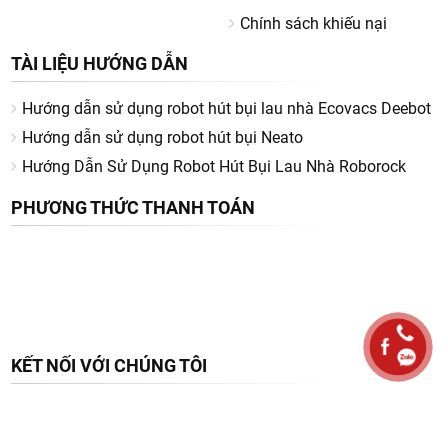
đ
đ
9.790.000
8.990.000
đ
đ
13.900.000
12.900.000
Gọi có giá tốt hơn
Gọi có giá tốt hơn
Giảm 26%
Giảm 16%
Robot hút bụi lau nhà
Robot hút bụi lau nhà
Mova S70 Roller - BH
MOVA Z50 Ultra - BH
36 Th
36 Th