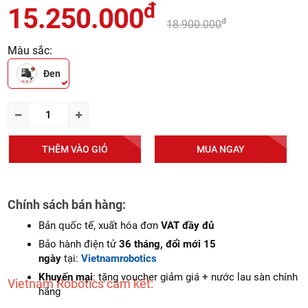
đ
15.250.000
đ
18.900.000
Màu sắc:
Đen
THÊM VÀO GIỎ
MUA NGAY
Chính sách bán hàng:
Bản quốc tế, xuất hóa đơn
VAT đầy đủ
Bảo hành điện tử
36 tháng, đổi mới 15
ngày
tại:
Vietnamrobotics
Khuyến mại
: tặng voucher giảm giá + nước lau sàn chính
Vietnam Robotics cam kết:
hãng