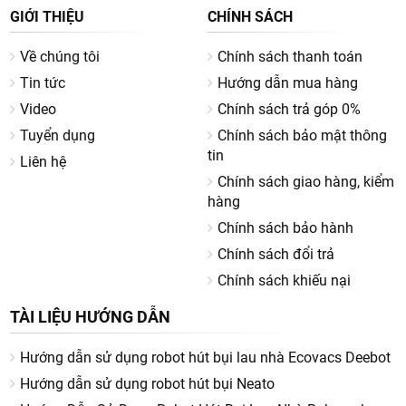
3. Đội Ngũ Kỹ Thuật Viên Được Đào Tạo Bài Bản
GIỚI THIỆU
CHÍNH SÁCH
Về chúng tôi
Chính sách thanh toán
Tin tức
Hướng dẫn mua hàng
Video
Chính sách trả góp 0%
Tuyển dụng
Chính sách bảo mật thông
tin
Liên hệ
Chính sách giao hàng, kiểm
hàng
Chính sách bảo hành
Chính sách đổi trả
Chính sách khiếu nại
Tất cả kỹ thuật viên tại Vietnam Robotics đều được đào tạo
TÀI LIỆU HƯỚNG DẪN
trực tiếp bởi chuyên gia kỹ thuật từ các hãng robot hút bụi.
Không chỉ nắm vững lý thuyết, họ còn được thực hành trên
Hướng dẫn sử dụng robot hút bụi lau nhà Ecovacs Deebot
hàng nghìn ca sửa chữa thực tế, giúp chẩn đoán nhanh và
chính xác ngay cả những lỗi phức tạp nhất.
Hướng dẫn sử dụng robot hút bụi Neato