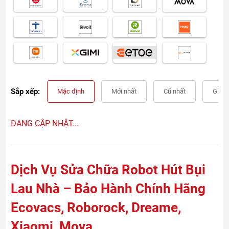
Sắp xếp:
Mặc định
Mới nhất
Cũ nhất
Giá t
ĐANG CẬP NHẬT...
Dịch Vụ Sửa Chữa Robot Hút Bụi
Lau Nhà – Bảo Hành Chính Hãng
Ecovacs, Roborock, Dreame,
Xiaomi, Mova