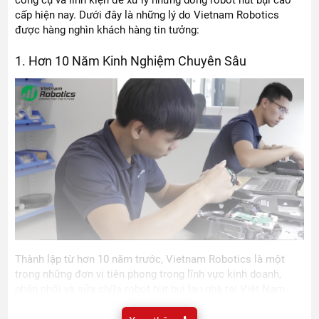
công cụ và linh kiện để xử lý những dòng robot hút bụi cao
cấp hiện nay. Dưới đây là những lý do Vietnam Robotics
được hàng nghìn khách hàng tin tưởng:
1. Hơn 10 Năm Kinh Nghiệm Chuyên Sâu
Thành lập từ hơn 10 năm trước, Vietnam Robotics là một
trong những đơn vị tiên phong trong lĩnh vực kinh doanh,
phân phối và sửa chữa robot hút bụi lau nhà tại Việt Nam.
Trải qua hơn một thập kỷ phục vụ, chúng tôi đã tiếp nhận và