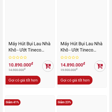
Máy Hút Bụi Lau Nhà
Máy Hút Bụi Lau Nhà
Khô - Ướt Tineco
Khô - Ướt Tineco
Floor One S9 Artist
Floor One S9 Artist
Pro - BH 24 Th
Steam Pro - BH 24 Th
đ
đ
10.890.000
14.890.000
đ
đ
14.900.000
19.900.000
Gọi có giá tốt hơn
Gọi có giá tốt hơn
Giảm 41%
Giảm 23%