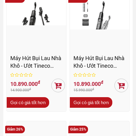
Máy Hút Bụi Lau Nhà
Máy Hút Bụi Lau Nhà
Khô - Ướt Tineco
Khô - Ướt Tineco
Floor One Switch S7
Floor One S7 Stretch
Stretch - BH 12 Th
Steam - BH 12 Th
đ
đ
10.890.000
10.890.000
đ
đ
14.900.000
15.990.000
Gọi có giá tốt hơn
Gọi có giá tốt hơn
Giảm 26%
Giảm 25%