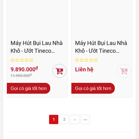
Máy Hút Bụi Lau Nhà
Máy Hút Bụi Lau Nhà
Khô - Ướt Tineco
Khô - Ướt Tineco
FLOOR ONE S7 Max
FLOOR ONE S7
Pro - BH 24Th
Master - BH 24Th
đ
9.890.000
Liên hệ
đ
11.900.000
Gọi có giá tốt hơn
Gọi có giá tốt hơn
1
2
»
»»