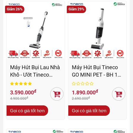
Giảm 26%
Giảm 29%
Máy Hút Bụi Lau Nhà
Máy Hút Bụi Tineco
Khô - Ướt Tineco
GO MINI PET - BH 12
iFloor 2 Max - BH 12
Th
th
đ
đ
3.590.000
1.890.000
đ
đ
4.900.000
2.690.000
Gọi có giá tốt hơn
Gọi có giá tốt hơn