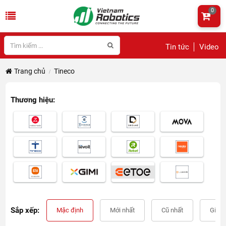
0
Tin tức
Video
Trang chủ
Tineco
Thương hiệu:
Sắp xếp:
Mặc định
Mới nhất
Cũ nhất
Giá t