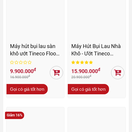
Máy hút bụi lau sàn
Máy Hút Bụi Lau Nhà
khô ướt Tineco Floor
Khô - Ướt Tineco
One S9 Artist Prime
Floor One Station S9
Artist - BH 24 Th
đ
đ
9.900.000
15.900.000
đ
đ
16.900.000
20.900.000
Gọi có giá tốt hơn
Gọi có giá tốt hơn
Giảm 16%