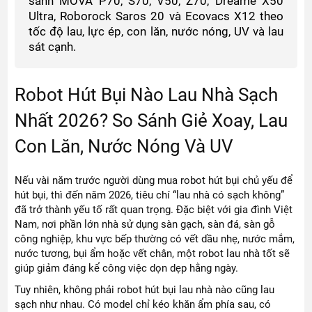
sánh MOVA P70, S70, V50, Z70, Dreame X50
Ultra, Roborock Saros 20 và Ecovacs X12 theo
tốc độ lau, lực ép, con lăn, nước nóng, UV và lau
sát cạnh.
Robot Hút Bụi Nào Lau Nhà Sạch
Nhất 2026? So Sánh Giẻ Xoay, Lau
Con Lăn, Nước Nóng Và UV
Nếu vài năm trước người dùng mua robot hút bụi chủ yếu để
hút bụi, thì đến năm 2026, tiêu chí “lau nhà có sạch không”
đã trở thành yếu tố rất quan trọng. Đặc biệt với gia đình Việt
Nam, nơi phần lớn nhà sử dụng sàn gạch, sàn đá, sàn gỗ
công nghiệp, khu vực bếp thường có vết dầu nhẹ, nước mắm,
nước tương, bụi ẩm hoặc vết chân, một robot lau nhà tốt sẽ
giúp giảm đáng kể công việc dọn dẹp hằng ngày.
Tuy nhiên, không phải robot hút bụi lau nhà nào cũng lau
sạch như nhau. Có model chỉ kéo khăn ẩm phía sau, có