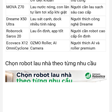
UV diệt khuẩn
thú cưng
MOVA Z70
Lau nước nóng, con lăn
Người cần lau sạch
tự làm tơi xốp khi giặt
sâu cao cấp
Dreame X50
Lau sát cạnh, dock
Người thích công
Ultra
nhiều tính năng
nghệ Dreame
Roborock
Lau ổn định, app tốt
Người cần robot cao
Saros 20
cấp ổn định
Ecovacs X12
OZMO Roller, AI
Người thích AI và
OmniCyclone
Camera
roller premium
Chọn robot lau nhà theo từng nhu cầu