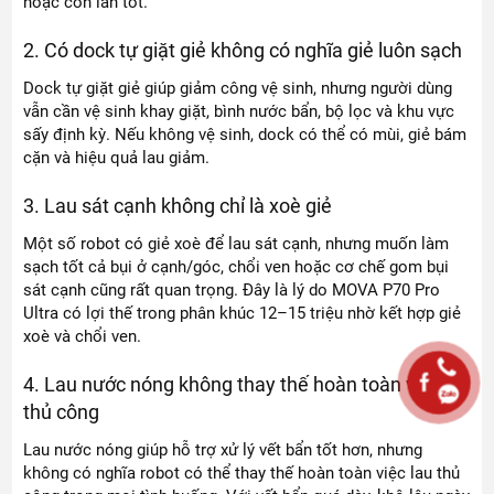
hoặc con lăn tốt.
2. Có dock tự giặt giẻ không có nghĩa giẻ luôn sạch
Dock tự giặt giẻ giúp giảm công vệ sinh, nhưng người dùng
vẫn cần vệ sinh khay giặt, bình nước bẩn, bộ lọc và khu vực
sấy định kỳ. Nếu không vệ sinh, dock có thể có mùi, giẻ bám
cặn và hiệu quả lau giảm.
3. Lau sát cạnh không chỉ là xoè giẻ
Một số robot có giẻ xoè để lau sát cạnh, nhưng muốn làm
sạch tốt cả bụi ở cạnh/góc, chổi ven hoặc cơ chế gom bụi
sát cạnh cũng rất quan trọng. Đây là lý do MOVA P70 Pro
Ultra có lợi thế trong phân khúc 12–15 triệu nhờ kết hợp giẻ
xoè và chổi ven.
4. Lau nước nóng không thay thế hoàn toàn vệ sinh
thủ công
Lau nước nóng giúp hỗ trợ xử lý vết bẩn tốt hơn, nhưng
không có nghĩa robot có thể thay thế hoàn toàn việc lau thủ