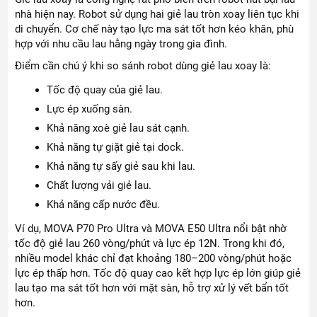
nhà hiện nay. Robot sử dụng hai giẻ lau tròn xoay liên tục khi
di chuyển. Cơ chế này tạo lực ma sát tốt hơn kéo khăn, phù
hợp với nhu cầu lau hằng ngày trong gia đình.
Điểm cần chú ý khi so sánh robot dùng giẻ lau xoay là:
Tốc độ quay của giẻ lau.
Lực ép xuống sàn.
Khả năng xoè giẻ lau sát cạnh.
Khả năng tự giặt giẻ tại dock.
Khả năng tự sấy giẻ sau khi lau.
Chất lượng vải giẻ lau.
Khả năng cấp nước đều.
Ví dụ, MOVA P70 Pro Ultra và MOVA E50 Ultra nổi bật nhờ
tốc độ giẻ lau 260 vòng/phút và lực ép 12N. Trong khi đó,
nhiều model khác chỉ đạt khoảng 180–200 vòng/phút hoặc
lực ép thấp hơn. Tốc độ quay cao kết hợp lực ép lớn giúp giẻ
lau tạo ma sát tốt hơn với mặt sàn, hỗ trợ xử lý vết bẩn tốt
hơn.