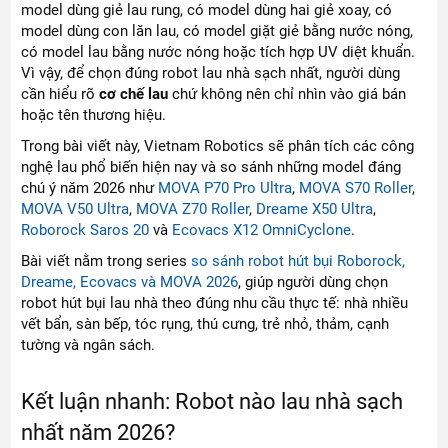
model dùng giẻ lau rung, có model dùng hai giẻ xoay, có
model dùng con lăn lau, có model giặt giẻ bằng nước nóng,
có model lau bằng nước nóng hoặc tích hợp UV diệt khuẩn.
Vì vậy, để chọn đúng robot lau nhà sạch nhất, người dùng
cần hiểu rõ
cơ chế lau
chứ không nên chỉ nhìn vào giá bán
hoặc tên thương hiệu.
Trong bài viết này, Vietnam Robotics sẽ phân tích các công
nghệ lau phổ biến hiện nay và so sánh những model đáng
chú ý năm 2026 như
MOVA P70 Pro Ultra
,
MOVA S70 Roller
,
MOVA V50 Ultra
,
MOVA Z70 Roller
,
Dreame X50 Ultra
,
Roborock Saros 20
và
Ecovacs X12 OmniCyclone
.
Bài viết nằm trong series
so sánh robot hút bụi Roborock,
Dreame, Ecovacs và MOVA 2026
, giúp người dùng chọn
robot hút bụi lau nhà theo đúng nhu cầu thực tế: nhà nhiều
vết bẩn, sàn bếp, tóc rụng, thú cưng, trẻ nhỏ, thảm, cạnh
tường và ngân sách.
Kết luận nhanh: Robot nào lau nhà sạch
nhất năm 2026?