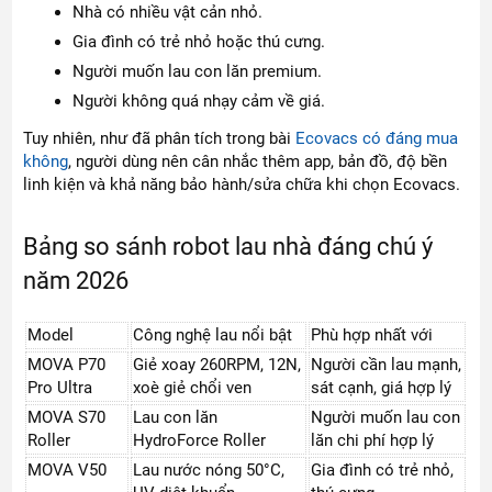
Nhà có nhiều vật cản nhỏ.
Gia đình có trẻ nhỏ hoặc thú cưng.
Người muốn lau con lăn premium.
Người không quá nhạy cảm về giá.
Tuy nhiên, như đã phân tích trong bài
Ecovacs có đáng mua
không
, người dùng nên cân nhắc thêm app, bản đồ, độ bền
linh kiện và khả năng bảo hành/sửa chữa khi chọn Ecovacs.
Bảng so sánh robot lau nhà đáng chú ý
năm 2026
Model
Công nghệ lau nổi bật
Phù hợp nhất với
MOVA P70
Giẻ xoay 260RPM, 12N,
Người cần lau mạnh,
Pro Ultra
xoè giẻ chổi ven
sát cạnh, giá hợp lý
MOVA S70
Lau con lăn
Người muốn lau con
Roller
HydroForce Roller
lăn chi phí hợp lý
MOVA V50
Lau nước nóng 50°C,
Gia đình có trẻ nhỏ,