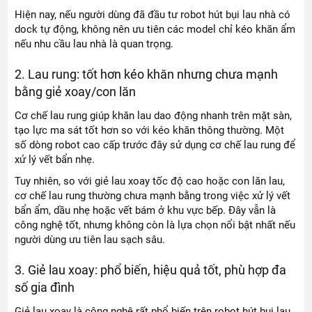
Hiện nay, nếu người dùng đã đầu tư robot hút bụi lau nhà có
dock tự động, không nên ưu tiên các model chỉ kéo khăn ẩm
nếu nhu cầu lau nhà là quan trọng.
2. Lau rung: tốt hơn kéo khăn nhưng chưa mạnh
bằng giẻ xoay/con lăn
Cơ chế lau rung giúp khăn lau dao động nhanh trên mặt sàn,
tạo lực ma sát tốt hơn so với kéo khăn thông thường. Một
số dòng robot cao cấp trước đây sử dụng cơ chế lau rung để
xử lý vết bẩn nhẹ.
Tuy nhiên, so với giẻ lau xoay tốc độ cao hoặc con lăn lau,
cơ chế lau rung thường chưa mạnh bằng trong việc xử lý vết
bẩn ẩm, dầu nhẹ hoặc vết bám ở khu vực bếp. Đây vẫn là
công nghệ tốt, nhưng không còn là lựa chọn nổi bật nhất nếu
người dùng ưu tiên lau sạch sâu.
3. Giẻ lau xoay: phổ biến, hiệu quả tốt, phù hợp đa
số gia đình
Giẻ lau xoay là công nghệ rất phổ biến trên robot hút bụi lau