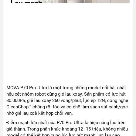
MOVA P70 Pro Ultra là một trong những model nổi bật nhất
nếu xét nhóm robot dùng giẻ lau xoay. Sản phẩm có lực hút
30.000Pa, giẻ lau xoay 260 vòng/phút, lực ép 12N, công nghệ
CleanChop™ chống rối tóc và cơ chế làm sạch sát cạnh/góc
nhờ giẻ lau xoè kết hợp chổi ven.
Điểm mạnh lớn nhất của P70 Pro Ultra là hiệu năng lau trên
giá thành. Trong phân khúc khoảng 12–15 triệu, không nhiều
model có thể kết hợp cùng lúc lực hút mạnh, lực lau cao,