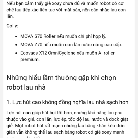
Nếu bạn cảm thấy giẻ xoay chưa đủ và muốn robot có cơ
chế lau tiếp xúc liên tục với mặt sàn, nên cân nhắc lau con
lăn.
Gợi ý:
MOVA S70 Roller nếu muốn chi phí hợp lý.
MOVA Z70 nếu muốn con lăn nước nóng cao cấp.
Ecovacs X12 OmniCyclone nếu muốn AI roller
premium.
Những hiểu lầm thường gặp khi chọn
robot lau nhà
1. Lực hút cao không đồng nghĩa lau nhà sạch hơn
Lực hút cao giúp hút bụi tốt hơn, nhưng khả năng lau phụ
thuộc vào giẻ, con lăn, lực ép, tốc độ lau, nước và dock giặt
giẻ. Một robot hút rất mạnh nhưng lau bằng khăn kéo đơn
giản vẫn không thể lau sạch bằng robot có giẻ xoay mạnh