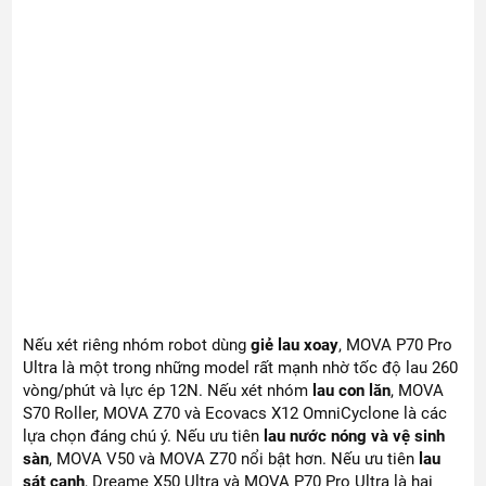
Nếu xét riêng nhóm robot dùng
giẻ lau xoay
, MOVA P70 Pro
Ultra là một trong những model rất mạnh nhờ tốc độ lau 260
vòng/phút và lực ép 12N. Nếu xét nhóm
lau con lăn
, MOVA
S70 Roller, MOVA Z70 và Ecovacs X12 OmniCyclone là các
lựa chọn đáng chú ý. Nếu ưu tiên
lau nước nóng và vệ sinh
sàn
, MOVA V50 và MOVA Z70 nổi bật hơn. Nếu ưu tiên
lau
sát cạnh
, Dreame X50 Ultra và MOVA P70 Pro Ultra là hai