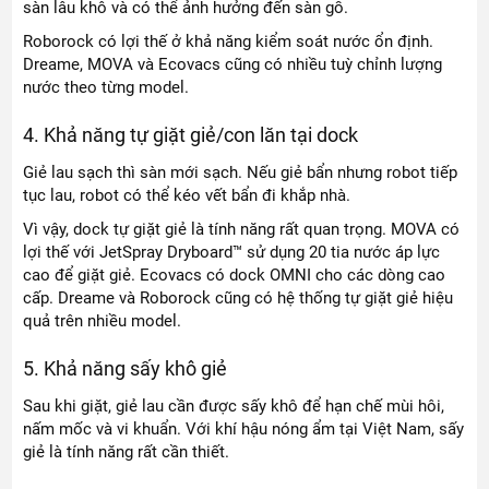
sàn lâu khô và có thể ảnh hưởng đến sàn gỗ.
Roborock có lợi thế ở khả năng kiểm soát nước ổn định.
Dreame, MOVA và Ecovacs cũng có nhiều tuỳ chỉnh lượng
nước theo từng model.
4. Khả năng tự giặt giẻ/con lăn tại dock
Giẻ lau sạch thì sàn mới sạch. Nếu giẻ bẩn nhưng robot tiếp
tục lau, robot có thể kéo vết bẩn đi khắp nhà.
Vì vậy, dock tự giặt giẻ là tính năng rất quan trọng. MOVA có
lợi thế với JetSpray Dryboard™ sử dụng 20 tia nước áp lực
cao để giặt giẻ. Ecovacs có dock OMNI cho các dòng cao
cấp. Dreame và Roborock cũng có hệ thống tự giặt giẻ hiệu
quả trên nhiều model.
5. Khả năng sấy khô giẻ
Sau khi giặt, giẻ lau cần được sấy khô để hạn chế mùi hôi,
nấm mốc và vi khuẩn. Với khí hậu nóng ẩm tại Việt Nam, sấy
giẻ là tính năng rất cần thiết.