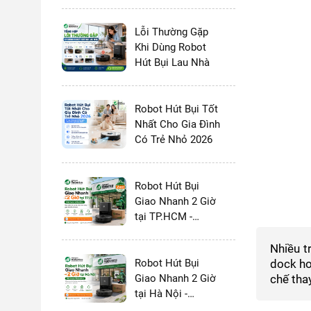
và MOVA 2026:
Chọn Thương
Hiệu Nào?
Lỗi Thường Gặp
Khi Dùng Robot
Hút Bụi Lau Nhà
Robot Hút Bụi Tốt
Nhất Cho Gia Đình
Có Trẻ Nhỏ 2026
Robot Hút Bụi
Giao Nhanh 2 Giờ
tại TP.HCM -
Vietnam Robotics
Nhiều t
Robot Hút Bụi
dock ho
Giao Nhanh 2 Giờ
chế thay
tại Hà Nội -
Vietnam Robotics