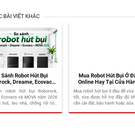
 BÀI VIẾT KHÁC
 Sánh Robot Hút Bụi
Mua Robot Hút Bụi Ở Đ
rock, Dreame, Ecovacs
Online Hay Tại Cửa Hà
VA 2026: Chọn Thương
h robot hút bụi Roborock,
Mua robot hút bụi ở đâu để vừa 
Hiệu Nào?
, Ecovacs và MOVA năm 2026
tốt, vừa được hỗ trợ đầy đủ k
c hút, lau nhà, chống rối tóc,
cần cài đặt, bảo hành hoặc sửa
k, độ bền, bảo hành và chi phí
Đây là câu hỏi ngày càng nhiều
. Đánh giá thực tế từ Vietnam
hàng quan tâm khi cùng một mo
s.
thể xuất hiện trên website, Fac
TikTok Shop, Shopee, Lazada và t
showroom với mức giá chênh