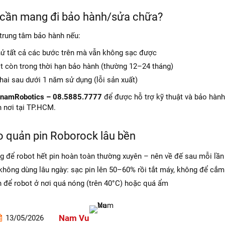
 cần mang đi bảo hành/sửa chữa?
 trung tâm bảo hành nếu:
hử tất cả các bước trên mà vẫn không sạc được
t còn trong thời hạn bảo hành (thường 12–24 tháng)
hai sau dưới 1 năm sử dụng (lỗi sản xuất)
tnamRobotics – 08.5885.7777
để được hỗ trợ kỹ thuật và bảo hành.
 nơi tại TP.HCM.
 quản pin Roborock lâu bền
g để robot hết pin hoàn toàn thường xuyên – nên về đế sau mỗi lần
hông dùng lâu ngày: sạc pin lên 50–60% rồi tắt máy, không để cắm 
h để robot ở nơi quá nóng (trên 40°C) hoặc quá ẩm
Nam Vu
13/05/2026