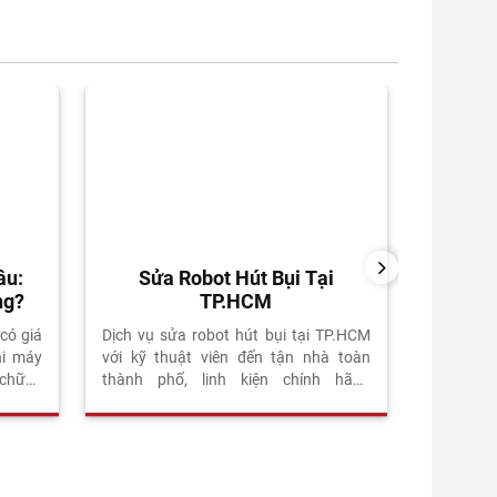
NEXT
âu:
Sửa Robot Hút Bụi Tại
Sửa Ro
ng?
TP.HCM
Dịch vụ s
kỹ thuật
có giá
Dịch vụ sửa robot hút bụi tại TP.HCM
chính hãn
hi máy
với kỹ thuật viên đến tận nhà toàn
Bảo hành
 chữa?
thành phố, linh kiện chính hãng
khảo sát 
 khách
Ecovacs, Roborock, iRobot. Bảo hành
del có
6 tháng sau sửa. Miễn phí khảo sát.
ebook,
ại các
 lệch