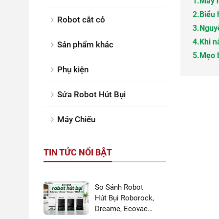
1.
Máy h
2.
Biểu 
Robot cắt cỏ
3.
Nguyê
4.
Khi n
Sản phẩm khác
5.
Mẹo b
Phụ kiện
Sửa Robot Hút Bụi
Máy Chiếu
TIN TỨC NỔI BẬT
So Sánh Robot
Hút Bụi Roborock,
Dreame, Ecovacs