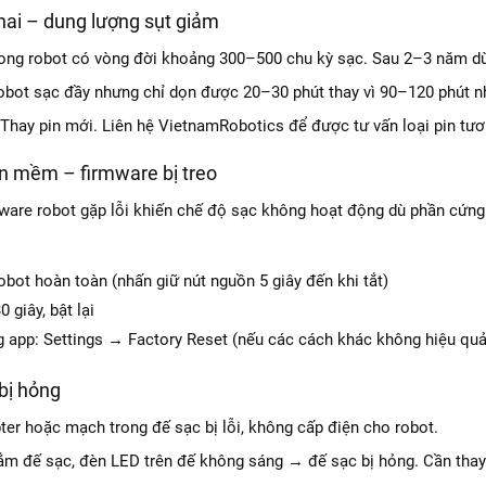
chai – dung lượng sụt giảm
trong robot có vòng đời khoảng 300–500 chu kỳ sạc. Sau 2–3 năm dù
bot sạc đầy nhưng chỉ dọn được 20–30 phút thay vì 90–120 phút n
Thay pin mới. Liên hệ VietnamRobotics để được tư vấn loại pin tương
ần mềm – firmware bị treo
mware robot gặp lỗi khiến chế độ sạc không hoạt động dù phần cứng
obot hoàn toàn (nhấn giữ nút nguồn 5 giây đến khi tắt)
0 giây, bật lại
g app: Settings → Factory Reset (nếu các cách khác không hiệu quả
 bị hỏng
er hoặc mạch trong đế sạc bị lỗi, không cấp điện cho robot.
m đế sạc, đèn LED trên đế không sáng → đế sạc bị hỏng. Cần thay