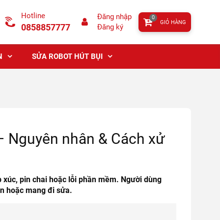
Hotline
Đăng nhập
0
GIỎ HÀNG
0858857777
Đăng ký
N
SỬA ROBOT HÚT BỤI
– Nguyên nhân & Cách xử
p xúc, pin chai hoặc lỗi phần mềm. Người dùng
pin hoặc mang đi sửa.