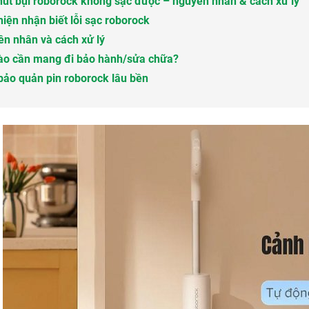
út bụi roborock không sạc được – nguyên nhân & cách xử lý
hiện nhận biết lỗi sạc roborock
n nhân và cách xử lý
ào cần mang đi bảo hành/sửa chữa?
ảo quản pin roborock lâu bền