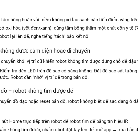
 tăm bông hoặc vải mềm không xơ lau sạch các tiếp điểm vàng trên
có oxi hóa (vết đen/xanh): dùng tăm bông thấm một chút cồn y tế (7
obot lại lên đế, nghe tiếng "tách" báo kết nối
 không được cắm điện hoặc di chuyển
i chuyển khỏi vị trí cũ khiến robot không tìm được đúng chỗ để đậu 
Kiểm tra đèn LED trên đế sạc có sáng không. Đặt đế sạc sát tường 
ước. Robot cần "nhớ" vị trí đế trong bản đồ.
n đồ – robot không tìm được đế
chuyển đồ đạc hoặc reset bản đồ, robot không biết đế sạc đang ở đ
nút Home trực tiếp trên robot để robot tìm đế bằng tín hiệu IR
vẫn không tìm được, nhấc robot đặt tay lên đế, mở app → xóa bản đ