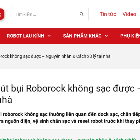
Tin tức
Video
g
ROBOT LAU KÍNH
SẢN PHẨM KHÁC
PHỤ KIỆ
rock không sạc được – Nguyên nhân & Cách xử lý tại nhà
út bụi Roborock không sạc được 
 nhà
i roborock không sạc thường liên quan đến dock sạc, chân tiế
ra nguồn điện, vệ sinh chân sạc và reset robot trước khi thay 