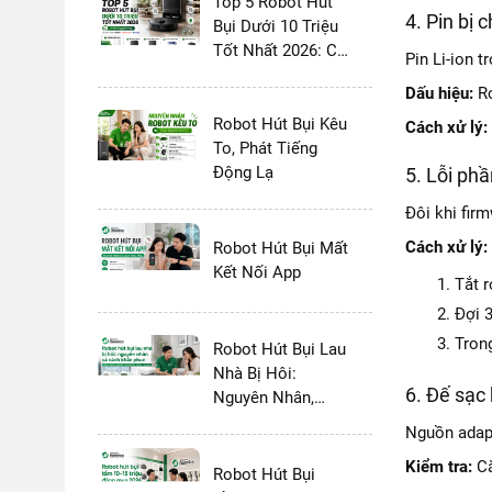
Top 5 Robot Hút
4. Pin bị 
Bụi Dưới 10 Triệu
Tốt Nhất 2026: Có
Pin Li-ion 
Dock Tự Giặt
Dấu hiệu:
Ro
Không?
Robot Hút Bụi Kêu
Cách xử lý:
To, Phát Tiếng
Động Lạ
5. Lỗi ph
Đôi khi fir
Cách xử lý:
Robot Hút Bụi Mất
Kết Nối App
Tắt r
Đợi 3
Tron
Robot Hút Bụi Lau
Nhà Bị Hôi:
6. Đế sạc
Nguyên Nhân,
Cách Khắc Phục
Nguồn adapt
Triệt Để
Kiểm tra:
Cắ
Robot Hút Bụi