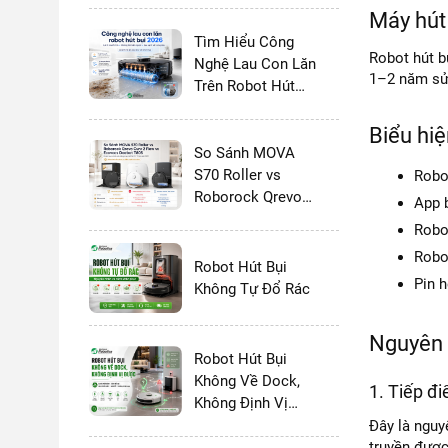
Máy hút
Tìm Hiểu Công
Robot hút b
Nghệ Lau Con Lăn
1–2 năm sử 
Trên Robot Hút
Bụi Lau Nhà 2026:
Có Thực Sự Tốt
Biểu hiệ
Hơn Giẻ Xoay
So Sánh MOVA
Không?
S70 Roller vs
Robo
Roborock Qrevo
App 
Curv 2 Flow vs
Robot
Ecovacs Deebot
Robo
T80S - 2026
Robot Hút Bụi
Pin h
Không Tự Đổ Rác
Nguyên 
Robot Hút Bụi
Không Về Dock,
1. Tiếp đ
Không Định Vị
Được
Đây là nguy
truyền được