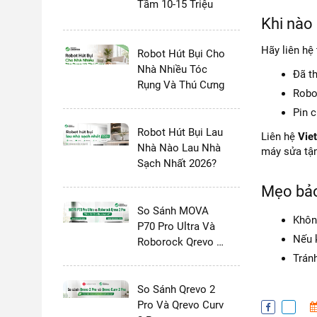
Tầm 10-15 Triệu
Khi nào
Hãy liên hệ
Robot Hút Bụi Cho
Nhà Nhiều Tóc
Đã t
Rụng Và Thú Cưng
Robo
Pin c
Robot Hút Bụi Lau
Liên hệ
Vie
Nhà Nào Lau Nhà
máy sửa tận
Sạch Nhất 2026?
Mẹo bảo
So Sánh MOVA
Khôn
P70 Pro Ultra Và
Nếu k
Roborock Qrevo 2
Pro
Trán
So Sánh Qrevo 2
Pro Và Qrevo Curv