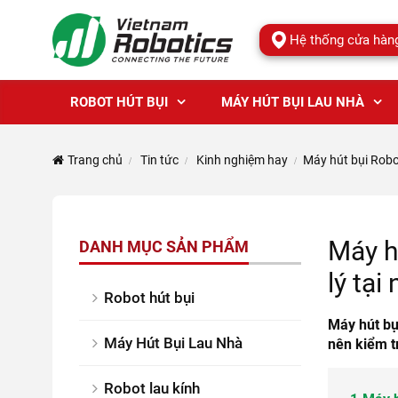
Hệ thống cửa hàn
ROBOT HÚT BỤI
MÁY HÚT BỤI LAU NHÀ
Trang chủ
Tin tức
Kinh nghiệm hay
Máy hút bụi Robo
Máy h
DANH MỤC SẢN PHẨM
lý tại
Robot hút bụi
Máy hút bụ
Máy Hút Bụi Lau Nhà
nên kiểm t
Robot lau kính