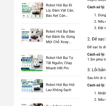
Robot Hút Bụi Đi
Cách xử lý:
Lùi, Đâm Vật Cản,
Dùng
Báo Kẹt Cản
Trước
Nếu 
Đặt r
Robot Hút Bụi Báo
Kẹt Bánh Xe, Đứng
2. Đế sạc
Một Chỗ Xoay
Tròn
Đế sạc bị d
Cách xử lý:
Robot Hút Bụi Tự
1.5m phía tr
Tắt Nguồn, Chạy
Nhanh Hết Pin
3. Lỗi bả
Sau khi di 
Robot Hút Bụi Hút
Cách xử lý:
Lau Không Sạch
Nhấn 
Nếu 