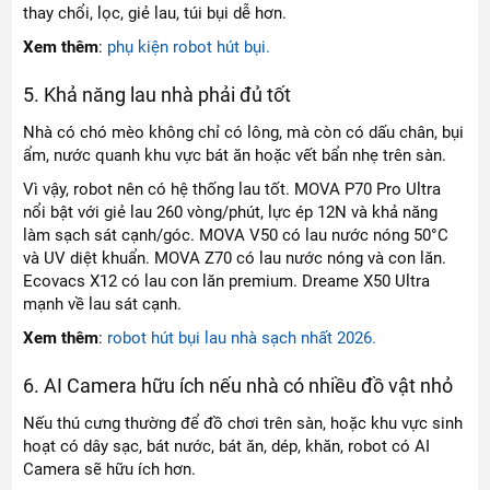
thay chổi, lọc, giẻ lau, túi bụi dễ hơn.
Xem thêm
:
phụ kiện robot hút bụi
.
5. Khả năng lau nhà phải đủ tốt
Nhà có chó mèo không chỉ có lông, mà còn có dấu chân, bụi
ẩm, nước quanh khu vực bát ăn hoặc vết bẩn nhẹ trên sàn.
Vì vậy, robot nên có hệ thống lau tốt. MOVA P70 Pro Ultra
nổi bật với giẻ lau 260 vòng/phút, lực ép 12N và khả năng
làm sạch sát cạnh/góc. MOVA V50 có lau nước nóng 50°C
và UV diệt khuẩn. MOVA Z70 có lau nước nóng và con lăn.
Ecovacs X12 có lau con lăn premium. Dreame X50 Ultra
mạnh về lau sát cạnh.
Xem thêm
:
robot hút bụi lau nhà sạch nhất 2026
.
6. AI Camera hữu ích nếu nhà có nhiều đồ vật nhỏ
Nếu thú cưng thường để đồ chơi trên sàn, hoặc khu vực sinh
hoạt có dây sạc, bát nước, bát ăn, dép, khăn, robot có AI
Camera sẽ hữu ích hơn.