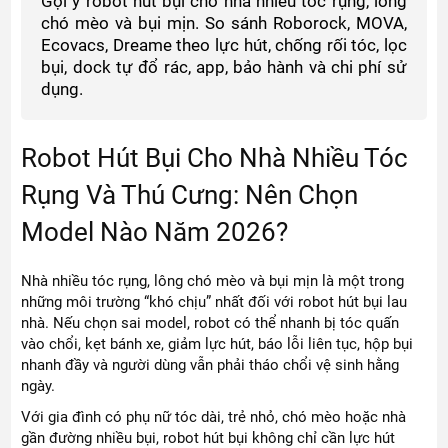
Gợi ý robot hút bụi cho nhà nhiều tóc rụng, lông
chó mèo và bụi mịn. So sánh Roborock, MOVA,
Ecovacs, Dreame theo lực hút, chống rối tóc, lọc
bụi, dock tự đổ rác, app, bảo hành và chi phí sử
dụng.
Robot Hút Bụi Cho Nhà Nhiều Tóc
Rụng Và Thú Cưng: Nên Chọn
Model Nào Năm 2026?
Nhà nhiều tóc rụng, lông chó mèo và bụi mịn là một trong
những môi trường “khó chịu” nhất đối với robot hút bụi lau
nhà. Nếu chọn sai model, robot có thể nhanh bị tóc quấn
vào chổi, kẹt bánh xe, giảm lực hút, báo lỗi liên tục, hộp bụi
nhanh đầy và người dùng vẫn phải tháo chổi vệ sinh hằng
ngày.
Với gia đình có phụ nữ tóc dài, trẻ nhỏ, chó mèo hoặc nhà
gần đường nhiều bụi, robot hút bụi không chỉ cần lực hút