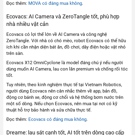
Đọc thêm:
MOVA có đáng mua không
.
Ecovacs: AI Camera và ZeroTangle tốt, phù hợp
nhà nhiều vật cản
Ecovacs có lợi thế lớn về AI Camera và công nghệ
ZeroTangle. Với nhà có chó mèo, robot Ecovacs có thể hữu
ích khi cần nhận diện bát ăn, đồ chơi, dây điện hoặc vật nhỏ
trên sàn.
Ecovacs X12 OmniCyclone là model đáng chú ý nếu người
dùng muốn AI Camera, lau con lăn premium và chống rối tóc
tốt.
Tuy nhiên, theo kinh nghiệm thực tế tại Vietnam Robotics,
người dùng Ecovacs nên cân nhắc thêm về app, bản đồ,
động cơ bánh xe, động cơ chổi và hệ thống bơm nước trên
một số dòng. Nếu chọn Ecovacs, nên mua tại nơi có kỹ
thuật hỗ trợ bảo hành và sửa chữa thực tế.
Đọc thêm:
Ecovacs có đáng mua không
.
Dreame: lau sát cạnh tốt, AI tốt trên dòng cao cấp