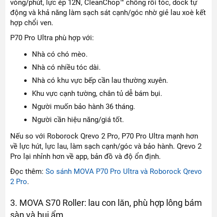
vòng/phút, lực ép 12N, CleanChop™ chống rối tóc, dock tự
động và khả năng làm sạch sát cạnh/góc nhờ giẻ lau xoè kết
hợp chổi ven.
P70 Pro Ultra phù hợp với:
Nhà có chó mèo.
Nhà có nhiều tóc dài.
Nhà có khu vực bếp cần lau thường xuyên.
Khu vực cạnh tường, chân tủ dễ bám bụi.
Người muốn bảo hành 36 tháng.
Người cần hiệu năng/giá tốt.
Nếu so với Roborock Qrevo 2 Pro, P70 Pro Ultra mạnh hơn
về lực hút, lực lau, làm sạch cạnh/góc và bảo hành. Qrevo 2
Pro lại nhỉnh hơn về app, bản đồ và độ ổn định.
Đọc thêm:
So sánh MOVA P70 Pro Ultra và Roborock Qrevo
2 Pro
.
3. MOVA S70 Roller: lau con lăn, phù hợp lông bám
sàn và bụi ẩm