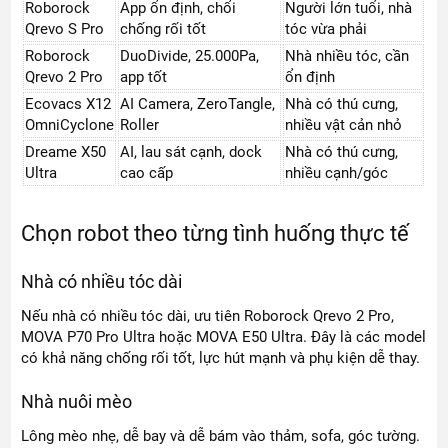
Roborock
App ổn định, chổi
Người lớn tuổi, nhà
Qrevo S Pro
chống rối tốt
tóc vừa phải
Roborock
DuoDivide, 25.000Pa,
Nhà nhiều tóc, cần
Qrevo 2 Pro
app tốt
ổn định
Ecovacs X12
AI Camera, ZeroTangle,
Nhà có thú cưng,
OmniCyclone
Roller
nhiều vật cản nhỏ
Dreame X50
AI, lau sát cạnh, dock
Nhà có thú cưng,
Ultra
cao cấp
nhiều cạnh/góc
Chọn robot theo từng tình huống thực tế
Nhà có nhiều tóc dài
Nếu nhà có nhiều tóc dài, ưu tiên Roborock Qrevo 2 Pro,
MOVA P70 Pro Ultra hoặc MOVA E50 Ultra. Đây là các model
có khả năng chống rối tốt, lực hút mạnh và phụ kiện dễ thay.
Nhà nuôi mèo
Lông mèo nhẹ, dễ bay và dễ bám vào thảm, sofa, góc tường.