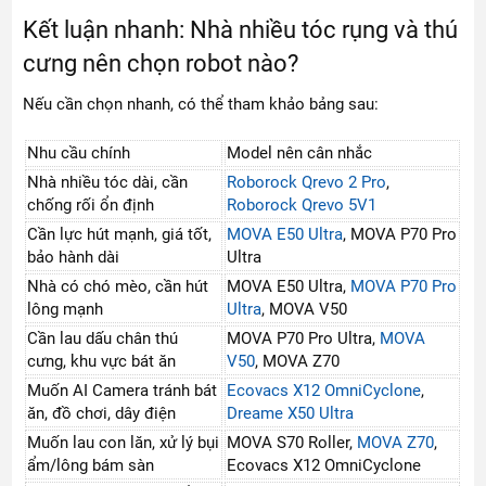
Kết luận nhanh: Nhà nhiều tóc rụng và thú
cưng nên chọn robot nào?
Nếu cần chọn nhanh, có thể tham khảo bảng sau:
Nhu cầu chính
Model nên cân nhắc
Nhà nhiều tóc dài, cần
Roborock Qrevo 2 Pro
,
chống rối ổn định
Roborock Qrevo 5V1
Cần lực hút mạnh, giá tốt,
MOVA E50 Ultra
, MOVA P70 Pro
bảo hành dài
Ultra
Nhà có chó mèo, cần hút
MOVA E50 Ultra,
MOVA P70 Pro
lông mạnh
Ultra
, MOVA V50
Cần lau dấu chân thú
MOVA P70 Pro Ultra,
MOVA
cưng, khu vực bát ăn
V50
, MOVA Z70
Muốn AI Camera tránh bát
Ecovacs X12 OmniCyclone
,
ăn, đồ chơi, dây điện
Dreame X50 Ultra
Muốn lau con lăn, xử lý bụi
MOVA S70 Roller,
MOVA Z70
,
ẩm/lông bám sàn
Ecovacs X12 OmniCyclone