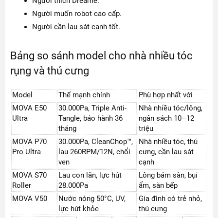
Người thích Dreame.
Người muốn robot cao cấp.
Người cần lau sát cạnh tốt.
Bảng so sánh model cho nhà nhiều tóc
rụng và thú cưng
Model
Thế mạnh chính
Phù hợp nhất với
MOVA E50
30.000Pa, Triple Anti-
Nhà nhiều tóc/lông,
Ultra
Tangle, bảo hành 36
ngân sách 10–12
tháng
triệu
MOVA P70
30.000Pa, CleanChop™,
Nhà nhiều tóc, thú
Pro Ultra
lau 260RPM/12N, chổi
cưng, cần lau sát
ven
cạnh
MOVA S70
Lau con lăn, lực hút
Lông bám sàn, bụi
Roller
28.000Pa
ẩm, sàn bếp
MOVA V50
Nước nóng 50°C, UV,
Gia đình có trẻ nhỏ,
lực hút khỏe
thú cưng