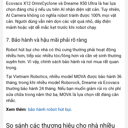
Ecovacs X12 OmniCyclone và Dreame X50 Ultra là hai lựa
chọn đáng chú ý nếu ưu tiên AI nhận diện vật cản. Tuy nhiên,
AI Camera không có nghĩa robot tránh được 100% mọi vật
cản. Người dùng vẫn nên dọn các vật quá nhỏ, dây điện
mảnh hoặc vật dễ mắc kẹt trước khi robot chạy.
7. Bảo hành và hậu mãi phải rõ ràng
Robot hút bụi cho nhà có thú cưng thường phải hoạt động
nhiều hơn, tiếp xúc nhiều tóc/lông hơn và cần vệ sinh thường
xuyên hơn. Vì vậy, chính sách bảo hành và nơi mua rất quan
trọng.
Tại Vietnam Robotics, nhiều model MOVA được bảo hành 36
tháng, trong khi nhiều model Roborock, Dreame và Ecovacs
thường bảo hành 24 tháng. Nếu bạn muốn giảm rủi ro chi phí
sửa chữa trong năm thứ ba, MOVA là lựa chọn rất đáng cân
nhắc.
Xem thêm
:
bảo hành robot hút bụi
.
So sánh các thương hiệu cho nhà nhiều