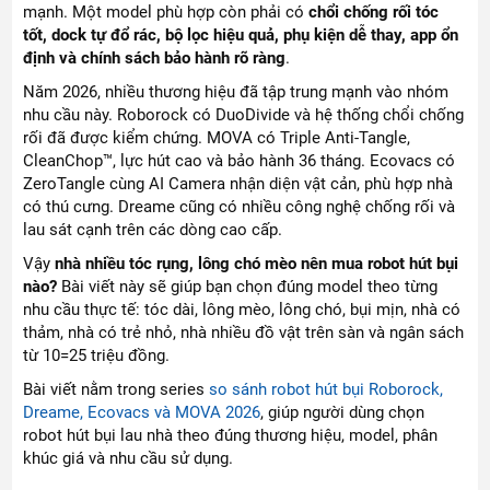
mạnh. Một model phù hợp còn phải có
chổi chống rối tóc
tốt, dock tự đổ rác, bộ lọc hiệu quả, phụ kiện dễ thay, app ổn
định và chính sách bảo hành rõ ràng
.
Năm 2026, nhiều thương hiệu đã tập trung mạnh vào nhóm
nhu cầu này. Roborock có DuoDivide và hệ thống chổi chống
rối đã được kiểm chứng. MOVA có Triple Anti-Tangle,
CleanChop™, lực hút cao và bảo hành 36 tháng. Ecovacs có
ZeroTangle cùng AI Camera nhận diện vật cản, phù hợp nhà
có thú cưng. Dreame cũng có nhiều công nghệ chống rối và
lau sát cạnh trên các dòng cao cấp.
Vậy
nhà nhiều tóc rụng, lông chó mèo nên mua robot hút bụi
nào?
Bài viết này sẽ giúp bạn chọn đúng model theo từng
nhu cầu thực tế: tóc dài, lông mèo, lông chó, bụi mịn, nhà có
thảm, nhà có trẻ nhỏ, nhà nhiều đồ vật trên sàn và ngân sách
từ 10=25 triệu đồng.
Bài viết nằm trong series
so sánh robot hút bụi Roborock,
Dreame, Ecovacs và MOVA 2026
, giúp người dùng chọn
robot hút bụi lau nhà theo đúng thương hiệu, model, phân
khúc giá và nhu cầu sử dụng.