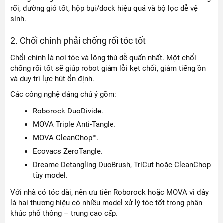
rối, đường gió tốt, hộp bụi/dock hiệu quả và bộ lọc dễ vệ
sinh.
2. Chổi chính phải chống rối tóc tốt
Chổi chính là nơi tóc và lông thú dễ quấn nhất. Một chổi
chống rối tốt sẽ giúp robot giảm lỗi kẹt chổi, giảm tiếng ồn
và duy trì lực hút ổn định.
Các công nghệ đáng chú ý gồm:
Roborock DuoDivide.
MOVA Triple Anti-Tangle.
MOVA CleanChop™.
Ecovacs ZeroTangle.
Dreame Detangling DuoBrush, TriCut hoặc CleanChop
tùy model.
Với nhà có tóc dài, nên ưu tiên Roborock hoặc MOVA vì đây
là hai thương hiệu có nhiều model xử lý tóc tốt trong phân
khúc phổ thông – trung cao cấp.