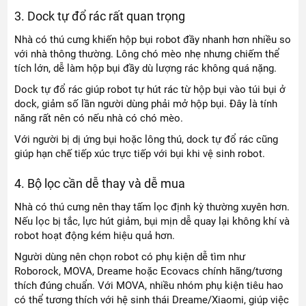
3. Dock tự đổ rác rất quan trọng
Nhà có thú cưng khiến hộp bụi robot đầy nhanh hơn nhiều so
với nhà thông thường. Lông chó mèo nhẹ nhưng chiếm thể
tích lớn, dễ làm hộp bụi đầy dù lượng rác không quá nặng.
Dock tự đổ rác giúp robot tự hút rác từ hộp bụi vào túi bụi ở
dock, giảm số lần người dùng phải mở hộp bụi. Đây là tính
năng rất nên có nếu nhà có chó mèo.
Với người bị dị ứng bụi hoặc lông thú, dock tự đổ rác cũng
giúp hạn chế tiếp xúc trực tiếp với bụi khi vệ sinh robot.
4. Bộ lọc cần dễ thay và dễ mua
Nhà có thú cưng nên thay tấm lọc định kỳ thường xuyên hơn.
Nếu lọc bị tắc, lực hút giảm, bụi mịn dễ quay lại không khí và
robot hoạt động kém hiệu quả hơn.
Người dùng nên chọn robot có phụ kiện dễ tìm như
Roborock, MOVA, Dreame hoặc Ecovacs chính hãng/tương
thích đúng chuẩn. Với MOVA, nhiều nhóm phụ kiện tiêu hao
có thể tương thích với hệ sinh thái Dreame/Xiaomi, giúp việc