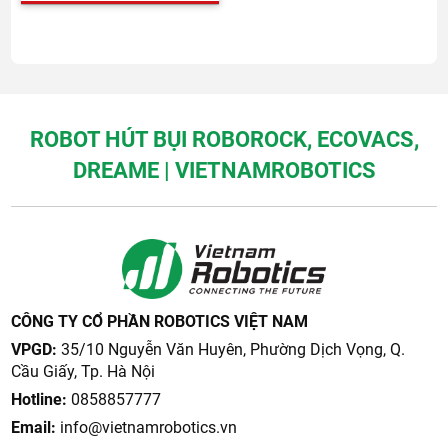
năng, ưu nhược điểm và
giúp bạn xác định liệu
Saros 20 có xứng đáng là
chuẩn mực robot dọn nhà
cao cấp năm 2026 hay
không.
ROBOT HÚT BỤI ROBOROCK, ECOVACS,
DREAME | VIETNAMROBOTICS
CÔNG TY CỔ PHẦN ROBOTICS VIỆT NAM
VPGD:
35/10 Nguyễn Văn Huyên, Phường Dịch Vọng, Q.
Cầu Giấy, Tp. Hà Nội
Hotline:
0858857777
Email:
info@vietnamrobotics.vn