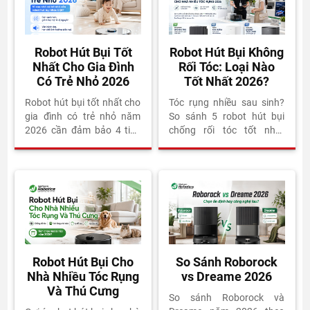
Robot Hút Bụi Tốt
Robot Hút Bụi Không
Nhất Cho Gia Đình
Rối Tóc: Loại Nào
Có Trẻ Nhỏ 2026
Tốt Nhất 2026?
Robot hút bụi tốt nhất cho
Tóc rụng nhiều sau sinh?
gia đình có trẻ nhỏ năm
So sánh 5 robot hút bụi
2026 cần đảm bảo 4 tiêu
chống rối tóc tốt nhất
chí: giặt giẻ bằng nước
2026. Chổi cao su,
nóng tối thiểu 60°C để diệt
ZeroTangle, DuoDivide -
khuẩn và vi khuẩn trên
loại nào phù hợp nhà bạn?
sàn, tiếng ồn dưới 65dB để
không làm trẻ giật mình,
chổi chống rối tóc để
không kẹt khi hút tóc mẹ
rụng sau sinh, và hệ thống
lọc bụi HEPA để không thổi
Robot Hút Bụi Cho
So Sánh Roborock
bụi mịn trở lại không khí.
Nhà Nhiều Tóc Rụng
vs Dreame 2026
Top 3 lựa chọn 2026 gồm
Và Thú Cưng
MOVA E50 Ultra (10,99
So sánh Roborock và