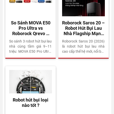
So Sánh MOVA E50
Roborock Saros 20 –
Pro Ultra vs
Robot Hút Bụi Lau
Roborock Qrevo S
Nhà Flagship Mạnh
Pro vs Ecovacs N30
Nhất 2026
So sánh 3 robot hút bụi lau
Roborock Saros 20 (2026)
Pro Omni: Robot
nhà cùng tầm giá 9–11
là robot hút bụi lau nhà
Nào Đáng Mua Nhất
triệu: MOVA E50 Pro Ultra,
cao cấp thế hệ mới, nổi bật
Tầm 10 Triệu 2026?
Roborock Qrevo S Pro và
với lực hút mạnh mẽ, hệ
Ecovacs Deebot N30 Pro
thống lau xoay áp lực cao,
Omni. Phân tích lực hút, hệ
khả năng vượt bậc cửa
thống lau, bảo hành và gợi
thông minh và dock tự giặt
ý chọn mua theo nhu cầu
– sấy – hút rác hoàn toàn
thực tế.
tự động. Nhờ trí tuệ nhân
tạo tiên tiến, Saros 20 tối
ưu đường đi, tránh vật cản
chính xác và mang lại trải
Robot hút bụi loại
nghiệm dọn dẹp gần như
nào tốt ?
không cần can thiệp. Bài
viết sẽ đánh giá chi tiết tính