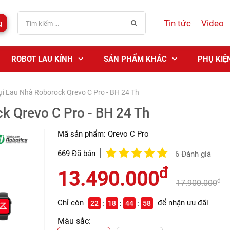
Tin tức
Video
g
ROBOT LAU KÍNH
SẢN PHẨM KHÁC
PHỤ KIỆ
ụi Lau Nhà Roborock Qrevo C Pro - BH 24 Th
k Qrevo C Pro - BH 24 Th
Mã sản phẩm:
Qrevo C Pro
669 Đã bán
6 Đánh giá
đ
13.490.000
đ
17.900.000
Chỉ còn
để nhận ưu đãi
22
18
44
57
Màu sắc: