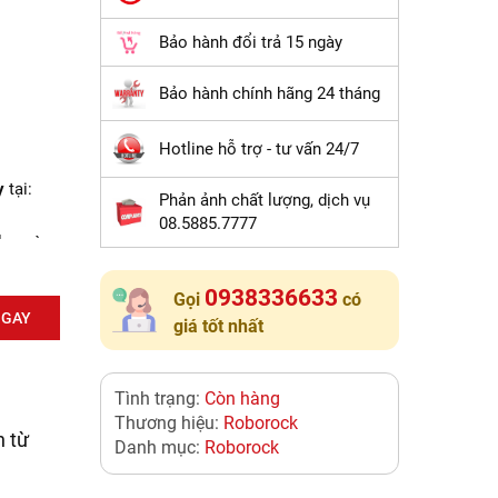
Bảo hành đổi trả 15 ngày
Bảo hành chính hãng 24 tháng
Hotline hỗ trợ - tư vấn 24/7
y
tại:
Phản ảnh chất lượng, dịch vụ
08.5885.7777
lau sàn
0938336633
Gọi
có
NGAY
Nẵng và
giá tốt nhất
m kết
Tình trạng:
Còn hàng
ịnh kỳ
Thương hiệu:
Roborock
ng thay
n từ
Danh mục:
Roborock
khi
 bảo