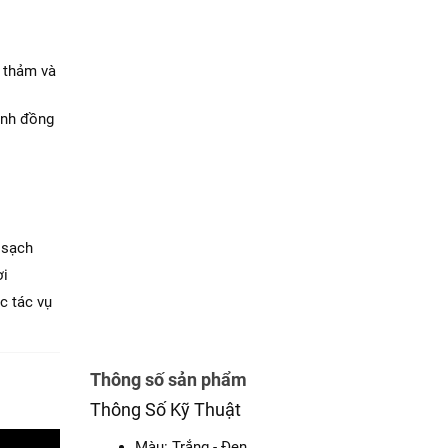
ẻ
miễn
g thảm và
ành đồng
 sạch
ời
c tác vụ
Thông số sản phẩm
Thông Số Kỹ Thuật
Màu: Trắng - Đen