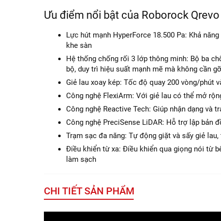
Ưu điểm nổi bật của Roborock Qrevo 
Lực hút mạnh HyperForce 18.500 Pa: Khả năng l
khe sàn
Hệ thống chống rối 3 lớp thông minh: Bộ ba ch
bộ, duy trì hiệu suất mạnh mẽ mà không cần gỡ
Giẻ lau xoay kép: Tốc độ quay 200 vòng/phút v
Công nghệ FlexiArm: Với giẻ lau có thể mở rộn
Công nghệ Reactive Tech: Giúp nhận dạng và t
Công nghệ PreciSense LiDAR: Hỗ trợ lập bản đồ 
Trạm sạc đa năng: Tự động giặt và sấy giẻ lau,
Điều khiển từ xa: Điều khiển qua giọng nói từ 
làm sạch
CHI TIẾT SẢN PHẨM