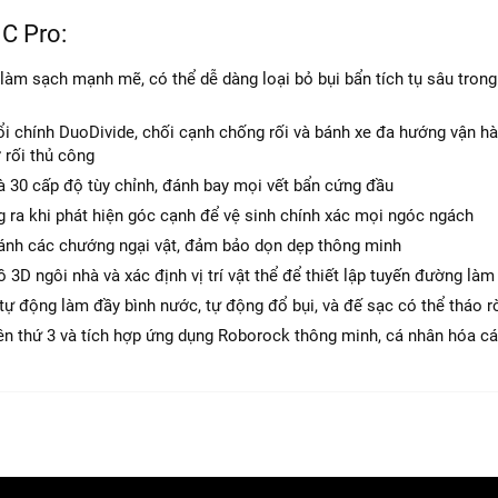
Giao hàng
miễn phí
trên toàn quốc
C Pro:
Hồ trợ thanh toán trực tuyến, trả góp, cà th
àm sạch mạnh mẽ, có thể dễ dàng loại bỏ bụi bẩn tích tụ sâu tron
phí
ổi chính DuoDivide, chối cạnh chống rối và bánh xe đa hướng vận h
 rối thủ công
à 30 cấp độ tùy chỉnh, đánh bay mọi vết bẩn cứng đầu
g ra khi phát hiện góc cạnh để vệ sinh chính xác mọi ngóc ngách
ránh các chướng ngại vật, đảm bảo dọn dẹp thông minh
3D ngôi nhà và xác định vị trí vật thể để thiết lập tuyến đường làm
 tự động làm đầy bình nước, tự động đổ bụi, và đế sạc có thể tháo r
bên thứ 3 và tích hợp ứng dụng Roborock thông minh, cá nhân hóa cá