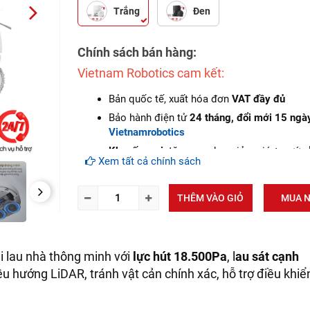
Trắng
Đen
NEXT
Chính sách bán hàng:
Vietnam Robotics cam kết:
Bản quốc tế, xuất hóa đơn
VAT đầy đủ
Bảo hành điện tử
24 tháng, đổi mới 15 ngà
Vietnamrobotics
Khuyến mại
: tặng voucher giảm giá + nước 
Xem tất cả chính sách
chính hãng
Cam kết hàng
mới 100%
NEXT
THÊM VÀO GIỎ
MUA 
Lắp đặt, HDSD
tại nhà
khu vực: Hà Nội, Đà 
Tp.Hồ Chí Minh
Dịch vụ sau bán hàng
: Vietnam robotics ca
đảm bảo dịch vụ bảo hành tại nhà, bảo trì đ
ụi lau nhà thông minh với
lực hút 18.500Pa
, l
au sát cạnh
miễn phí, cung cấp đầy đủ linh kiện - phụ tù
iều hướng LiDAR, tránh vật cản chính xác, hỗ trợ điều khiể
thế chính hàng
(genuine part)
giảm giá 30% 
khách hàng mua linh kiện sửa chữa (khi hết
hành).