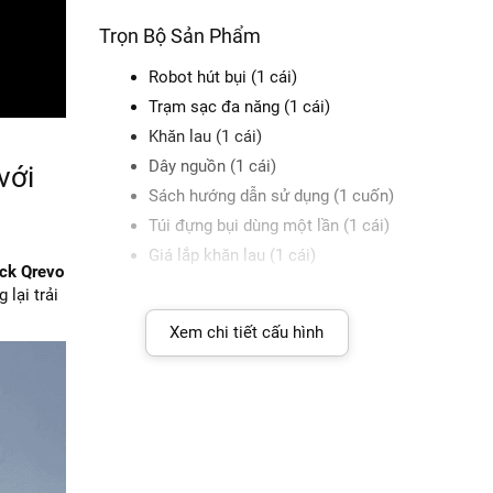
Trọn Bộ Sản Phẩm
Robot hút bụi (1 cái)
Trạm sạc đa năng (1 cái)
Khăn lau (1 cái)
Dây nguồn (1 cái)
với
Sách hướng dẫn sử dụng (1 cuốn)
Túi đựng bụi dùng một lần (1 cái)
Giá lắp khăn lau (1 cái)
ck Qrevo
 lại trải
Xem chi tiết cấu hình