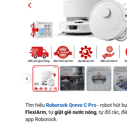
PREVIOUS
PREVIOUS
Tìm hiểu
Roborock Qrevo C Pro
- robot hút b
FlexiArm
, tự
giặt giẻ nước nóng
, tự đổ rác, đ
app Roborock.