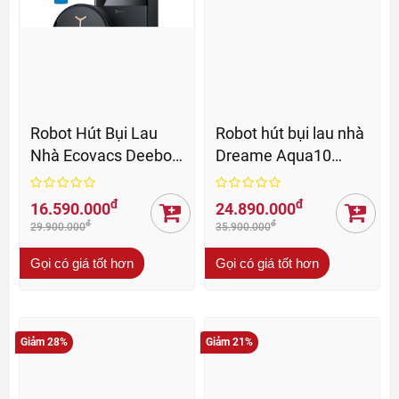
Robot Hút Bụi Lau
Robot hút bụi lau nhà
Nhà Ecovacs Deebot
Dreame Aqua10
X8 Pro Omni - BH 24
Roller - BH 24Th
Th
đ
đ
16.590.000
24.890.000
đ
đ
29.900.000
35.900.000
Gọi có giá tốt hơn
Gọi có giá tốt hơn
Giảm 28%
Giảm 21%