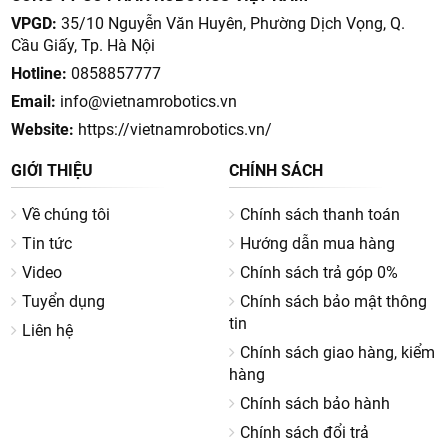
Với vết bẩn khô, dính → con lăn vượt trội rõ rệt
VPGD:
35/10 Nguyễn Văn Huyên, Phường Dịch Vọng, Q.
Cầu Giấy, Tp. Hà Nội
Đặc biệt ở các dòng cao cấp từ Dreame Technology,
Roborock hoặc Ecovacs, hiệu quả lau gần như tiệm cận lau
Hotline:
0858857777
tay.
Email:
info@vietnamrobotics.vn
Website:
https://vietnamrobotics.vn/
Các dòng robot hút bụi lau nhà con lăn
GIỚI THIỆU
CHÍNH SÁCH
phổ biến hiện nay
Về chúng tôi
Chính sách thanh toán
Thị trường
robot hút bụi lau nhà con lăn
đang phát triển
nhanh với nhiều phân khúc khác nhau, từ cao cấp đến tầm
Tin tức
Hướng dẫn mua hàng
trung. Việc hiểu rõ từng dòng sẽ giúp bạn chọn đúng sản
Video
Chính sách trả góp 0%
phẩm phù hợp nhu cầu và ngân sách.
Tuyển dụng
Chính sách bảo mật thông
Dòng cao cấp: lau sạch sâu, tự giặt con lăn
tin
Liên hệ
Chính sách giao hàng, kiểm
Đây là phân khúc nổi bật nhất hiện nay, thường tích hợp:
hàng
Trạm giặt – sấy con lăn tự động
Chính sách bảo hành
Cấp nước sạch liên tục khi lau
Chính sách đổi trả