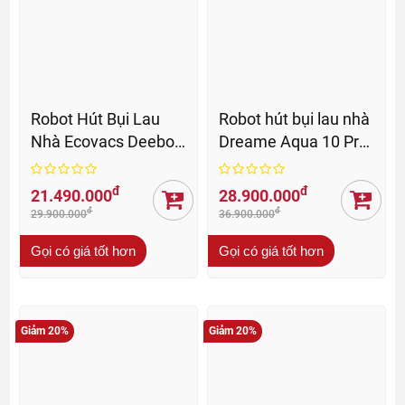
Robot Hút Bụi Lau
Robot hút bụi lau nhà
Nhà Ecovacs Deebot
Dreame Aqua 10 Pro
X9 Pro Omni - BH 24
Track - BH 24 Th
Th
đ
đ
21.490.000
28.900.000
đ
đ
29.900.000
36.900.000
Gọi có giá tốt hơn
Gọi có giá tốt hơn
Giảm 20%
Giảm 20%