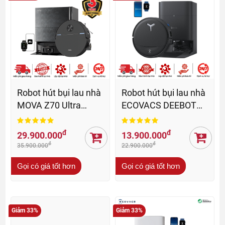
Robot hút bụi lau nhà
Robot hút bụi lau nhà
MOVA Z70 Ultra
ECOVACS DEEBOT
Roller - BH 36 Th
T80S OMNI - BH 24
th
đ
đ
29.900.000
13.900.000
đ
đ
35.900.000
22.900.000
Gọi có giá tốt hơn
Gọi có giá tốt hơn
Giảm 33%
Giảm 33%