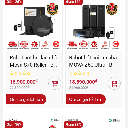
Giảm 26%
Giảm 16%
Robot hút bụi lau nhà
Robot hút bụi lau nhà
Mova S70 Roller - BH
MOVA Z50 Ultra - BH
36 Th
36 Th
đ
đ
16.900.000
18.390.000
đ
đ
22.900.000
21.900.000
Gọi có giá tốt hơn
Gọi có giá tốt hơn
Giảm 16%
Giảm 39%