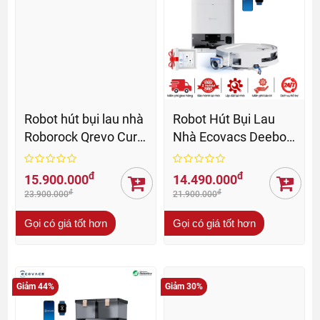
Robot hút bụi lau nhà
Robot Hút Bụi Lau
Roborock Qrevo Curv
Nhà Ecovacs Deebot
2 Flow - BH 24 Th
T80 Omni - BH 24 Th
đ
đ
15.900.000
14.490.000
đ
đ
23.900.000
21.900.000
Gọi có giá tốt hơn
Gọi có giá tốt hơn
Giảm 44%
Giảm 30%