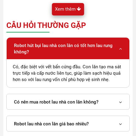
Xem thêm
CÂU HỎI THƯỜNG GẶP
Robot hút bụi lau nhà con lăn có tốt hơn lau rung
không?
Có nên mua robot lau nhà con lăn không
Không phải ai cũng cần đến công nghệ con lăn, nhưng với
Có, đặc biệt với vết bẩn cứng đầu. Con lăn tạo ma sát
những nhu cầu làm sạch cao, đây là lựa chọn rất đáng cân
trực tiếp và cấp nước liên tục, giúp làm sạch hiệu quả
nhắc.
hơn so với lau rung vốn chỉ phù hợp vệ sinh nhẹ.
Gia đình nào nên chọn robot lau nhà con lăn
Có nên mua robot lau nhà con lăn không?
Bạn nên cân nhắc dòng này nếu:
Nhà có trẻ nhỏ, cần sàn sạch thường xuyên
Có thú cưng → nhiều vết bẩn và dấu chân
Robot lau nhà con lăn giá bao nhiêu?
Sàn hay bị dính nước, dầu mỡ (bếp, phòng ăn)