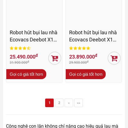
Robot hút bụi lau nhà
Robot hút bụi lau nhà
Ecovacs Deebot X11
Ecovacs Deebot X11
OmniCyclone - BH 24
Pro Omni - BH 24 th
Th
đ
đ
25.490.000
23.890.000
đ
đ
31.900.000
29.900.000
Gọi có giá tốt hơn
Gọi có giá tốt hơn
1
2
»
»»
Công nghệ con lăn không chỉ nâng cao hiệu quả lau mà