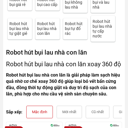
bụi không
bụi và lau
bụi giá rẻ
bụi cao cấp
lau nhà
nhà
Robot hút
Robot hút
Robot hút
Robot hút
bụi lau nhà
bụi lau nhà
bụi lau nhà
bụi tự đổ
tự cấp
tự giặt giẻ
con lăn
rác
nước
Robot hút bụi lau nhà con lăn
Robot hút bụi lau nhà con lăn xoay 360 độ
Robot hút bụi lau nhà con lăn là giải pháp làm sạch hiệu
quả nhờ cơ chế xoay 360 độ giúp loại bỏ vết bẩn cứng
đầu, đồng thời tự động giặt và duy trì độ sạch của con
lăn, phù hợp cho nhu cầu vệ sinh sàn chuyên sâu.
Sắp xếp:
Mặc định
Mới nhất
Cũ nhất
Giá t