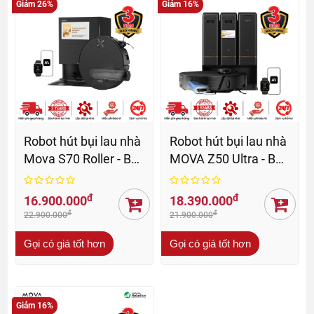
Giảm 26%
Giảm 16%
Robot hút bụi lau nhà
Robot hút bụi lau nhà
Mova S70 Roller - BH
MOVA Z50 Ultra - BH
36 Th
36 Th
đ
đ
16.900.000
18.390.000
đ
đ
22.900.000
21.900.000
Gọi có giá tốt hơn
Gọi có giá tốt hơn
Giảm 16%