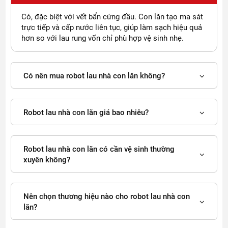
Không phải ai cũng cần đến công nghệ con lăn, nhưng với
Có, đặc biệt với vết bẩn cứng đầu. Con lăn tạo ma sát
những nhu cầu làm sạch cao, đây là lựa chọn rất đáng cân
trực tiếp và cấp nước liên tục, giúp làm sạch hiệu quả
nhắc.
hơn so với lau rung vốn chỉ phù hợp vệ sinh nhẹ.
Gia đình nào nên chọn robot lau nhà con lăn
Có nên mua robot lau nhà con lăn không?
Bạn nên cân nhắc dòng này nếu:
Nhà có trẻ nhỏ, cần sàn sạch thường xuyên
Có thú cưng → nhiều vết bẩn và dấu chân
Robot lau nhà con lăn giá bao nhiêu?
Sàn hay bị dính nước, dầu mỡ (bếp, phòng ăn)
Muốn giảm tối đa việc lau nhà thủ công
Robot lau nhà con lăn có cần vệ sinh thường
xuyên không?
Đây là nhóm người dùng sẽ thấy rõ giá trị của công nghệ này.
Trường hợp không cần thiết phải dùng dòng con
Nên chọn thương hiệu nào cho robot lau nhà con
lăn
lăn?
Trong một số trường hợp, bạn có thể không cần: