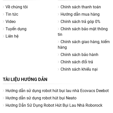
Về chúng tôi
Chính sách thanh toán
Thị trường
robot hút bụi lau nhà con lăn
đang phát triển
nhanh với nhiều phân khúc khác nhau, từ cao cấp đến tầm
Tin tức
Hướng dẫn mua hàng
trung. Việc hiểu rõ từng dòng sẽ giúp bạn chọn đúng sản
Video
Chính sách trả góp 0%
phẩm phù hợp nhu cầu và ngân sách.
Tuyển dụng
Chính sách bảo mật thông
Dòng cao cấp: lau sạch sâu, tự giặt con lăn
tin
Liên hệ
Chính sách giao hàng, kiểm
Đây là phân khúc nổi bật nhất hiện nay, thường tích hợp:
hàng
Trạm giặt – sấy con lăn tự động
Chính sách bảo hành
Cấp nước sạch liên tục khi lau
Chính sách đổi trả
Lực ép lớn giúp đánh bật vết bẩn cứng đầu
Chính sách khiếu nại
Điều hướng thông minh bằng AI, laser
TÀI LIỆU HƯỚNG DẪN
Các model cao cấp từ Dreame Technology, Roborock hay
Ecovacs thường hướng đến trải nghiệm “rảnh tay hoàn toàn”,
Hướng dẫn sử dụng robot hút bụi lau nhà Ecovacs Deebot
gần như không cần can thiệp.
Hướng dẫn sử dụng robot hút bụi Neato
Hướng Dẫn Sử Dụng Robot Hút Bụi Lau Nhà Roborock
Dòng tầm trung: cân bằng giá và hiệu năng