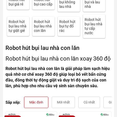
bụi không
bụi và lau
bụi giá rẻ
bụi cao cấp
lau nhà
nhà
Robot hút
Robot hút
Robot hút
Robot hút
bụi lau nhà
bụi lau nhà
bụi lau nhà
bụi tự đổ
tự cấp
tự giặt giẻ
con lăn
rác
nước
Robot hút bụi lau nhà con lăn
Robot hút bụi lau nhà con lăn xoay 360 độ
Robot hút bụi lau nhà con lăn là giải pháp làm sạch hiệu
quả nhờ cơ chế xoay 360 độ giúp loại bỏ vết bẩn cứng
đầu, đồng thời tự động giặt và duy trì độ sạch của con
lăn, phù hợp cho nhu cầu vệ sinh sàn chuyên sâu.
Sắp xếp:
Mặc định
Mới nhất
Cũ nhất
Giá t