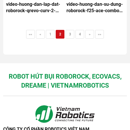
video-huong-dan-lap-dat-
video-huong-dan-su-dung-
roborock-qrevo-curv-2-
roborock-f25-ace-combo-
pro-3-phut
5-phut
««
«
1
2
3
4
»
»»
ROBOT HÚT BỤI ROBOROCK, ECOVACS,
DREAME | VIETNAMROBOTICS
CÔNG TY CỔ PHẦN ROBOTICS VIỆT NAM