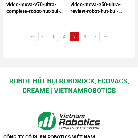
video-mova-v70-ultra-
video-mova-e50-ultra-
complete-robot-hut-bui-
review-robot-hut-bui-
40000pa
30000pa-2026
««
«
1
2
3
4
»
»»
ROBOT HÚT BỤI ROBOROCK, ECOVACS,
DREAME | VIETNAMROBOTICS
CÔNG TY CỔ PHẦN ROBOTICS VIỆT NAM