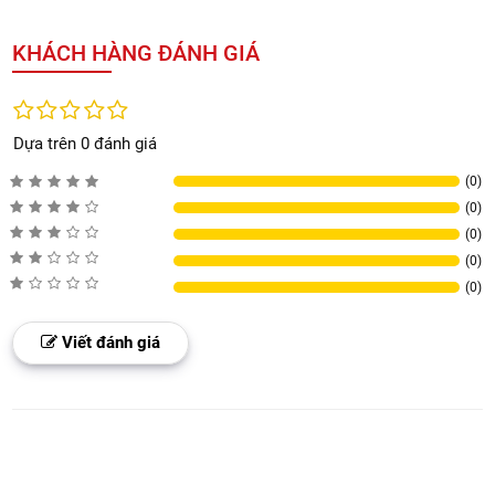
toàn diện, tiết kiệm chi phí, kéo dài tuổi thọ robot
Hotline:
0938.336633 – 08.5885.7777
Website:
vietnamrobotics.vn
Vietnam Robotics – Gần 10 năm đồng hành cùng hàng ngàn
gia đình Việt với giải pháp robot hút bụi lau nhà chính hãng
KHÁCH HÀNG ĐÁNH GIÁ
Dựa trên 0 đánh giá
(0)
(0)
(0)
(0)
(0)