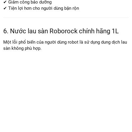
Giảm bụi phát tán khi thay
Lợi ích:
✔ Dock sạch hơn
✔ Robot hoạt động ổn định hơn
✔ Giảm công bảo dưỡng
✔ Tiện lợi hơn cho người dùng bận rộn
6. Nước lau sàn Roborock chính hãng 1L
Một lỗi phổ biến của người dùng robot là sử dụng dung dịch lau
sàn không phù hợp.