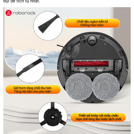
bụi dễ tích tụ nhất.