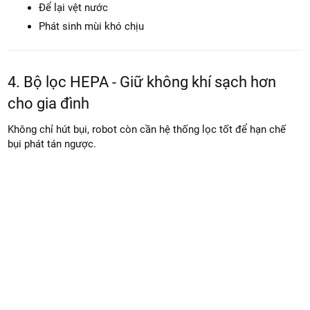
Gạch men
Sàn đá
Vinyl
Giẻ lau cũ dễ gây:
Lau không sạch
Để lại vệt nước
Phát sinh mùi khó chịu
4. Bộ lọc HEPA - Giữ không khí sạch hơn
cho gia đình
Không chỉ hút bụi, robot còn cần hệ thống lọc tốt để hạn chế
bụi phát tán ngược.