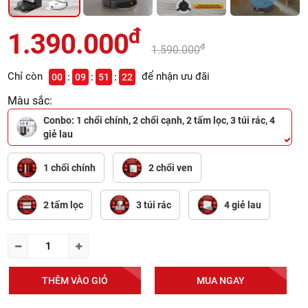
đ
1.390.000
đ
1.590.000
Chỉ còn
để nhận ưu đãi
00
09
51
21
Màu sắc:
Conbo: 1 chổi chính, 2 chổi cạnh, 2 tấm lọc, 3 túi rác, 4
giẻ lau
1 chổi chính
2 chổi ven
2 tấm lọc
3 túi rác
4 giẻ lau
THÊM VÀO GIỎ
MUA NGAY