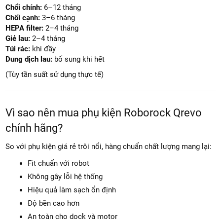
✅ Phù hợp cho gia đình có trẻ nhỏ
Khi nào nên thay phụ kiện Roborock Qrevo?
Khuyến nghị bảo dưỡng:
Chổi chính:
6–12 tháng
Chổi cạnh:
3–6 tháng
HEPA filter:
2–4 tháng
Giẻ lau:
2–4 tháng
Túi rác:
khi đầy
Dung dịch lau:
bổ sung khi hết
(Tùy tần suất sử dụng thực tế)
Vì sao nên mua phụ kiện Roborock Qrevo
chính hãng?
So với phụ kiện giá rẻ trôi nổi, hàng chuẩn chất lượng mang lại: