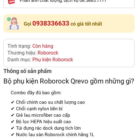
Phản ảnh chất lượng, dịch vụ 08.5885.7777
0938336633
Gọi
có giá tốt nhất
Tình trạng:
Còn hàng
Thương hiệu:
Roborock
Danh mục:
Phụ kiện Roborock
Thông số sản phẩm
Bộ phụ kiện Roborock Qrevo gồm những gì?
Combo đầy đủ bao gồm:
✔ Chổi chính cao su chất lượng cao
✔ Chổi cạnh nylon bền bỉ
✔ Giẻ lau microfiber cao cấp
✔ Bộ lọc HEPA hiệu suất cao
✔ Túi đựng rác dock dung tích lớn
✔ Nước lau sàn Roborock chính hãng 1L