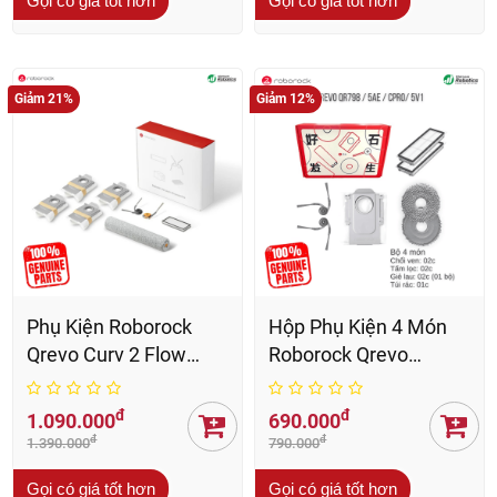
Roborock 1L - Hàng
Hút Bụi Roborock
chính hãng
Chính Hãng
đ
đ
129.000
269.000
đ
đ
290.000
390.000
Gọi có giá tốt hơn
Gọi có giá tốt hơn
Giảm 21%
Giảm 12%
Phụ Kiện Roborock
Hộp Phụ Kiện 4 Món