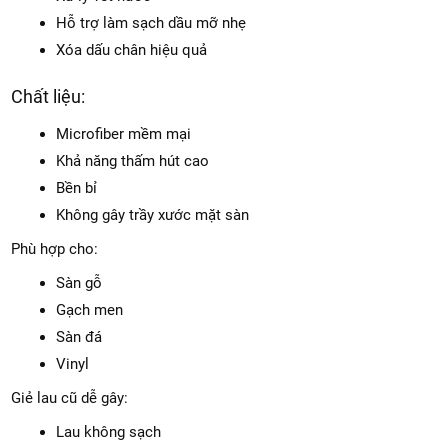
Giẻ microfiber cao cấp mang lại:
Hiệu quả làm sạch:
Lau sạch bụi bẩn hàng ngày
Xử lý vết nước
Hỗ trợ làm sạch dầu mỡ nhẹ
Xóa dấu chân hiệu quả
Chất liệu:
Microfiber mềm mại
Khả năng thấm hút cao
Bền bỉ
Không gây trầy xước mặt sàn
Phù hợp cho:
Sàn gỗ