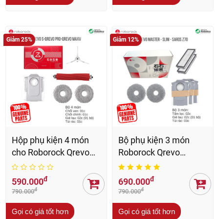
Qrevo Curv 2 Flow
Roborock Qrevo
Chính Hãng: chổi
798/5AE/CPro/5V1
chính, chổi cạnh, tấm
Chính Hãng: chổi
đ
đ
1.090.000
690.000
lọc, túi rác, giẻ lau
chính, chổi cạnh, tấm
đ
đ
1.390.000
790.000
lọc, túi rác, giẻ lau
Gọi có giá tốt hơn
Gọi có giá tốt hơn
Giảm 25%
Giảm 12%
Hộp phụ kiện 4 món
Bộ phụ kiện 3 món