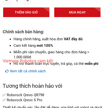
THÊM VÀO GIỎ
MUA NGAY
Chính sách bán hàng:
Hàng chính hãng, xuất hóa đơn
VAT đầy đủ
Cam kết hàng
mới 100%
Miễn phí vận chuyển, giao hàng cho đơn hàng >
1.000.000đ
Vietnam Robotics cam kết:
Hỗ trợ thanh toán trực tuyến, trả góp, cà thẻ
miễn phí
Xem tất cả chính sách
Tương thích hoàn hảo với
✅ Roborock Qrevo QR798
✅ Roborock Qrevo S Pro
Thiết kế chuẩn xác, lắp đặt dễ dàng, vừa khít với robot và dock