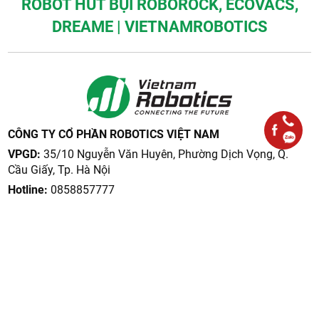
ROBOT HÚT BỤI ROBOROCK, ECOVACS,
DREAME | VIETNAMROBOTICS
CÔNG TY CỔ PHẦN ROBOTICS VIỆT NAM
VPGD:
35/10 Nguyễn Văn Huyên, Phường Dịch Vọng, Q.
Cầu Giấy, Tp. Hà Nội
Hotline:
0858857777
Email:
info@vietnamrobotics.vn
Website:
https://vietnamrobotics.vn/
GIỚI THIỆU
CHÍNH SÁCH
Về chúng tôi
Chính sách thanh toán
Tin tức
Hướng dẫn mua hàng