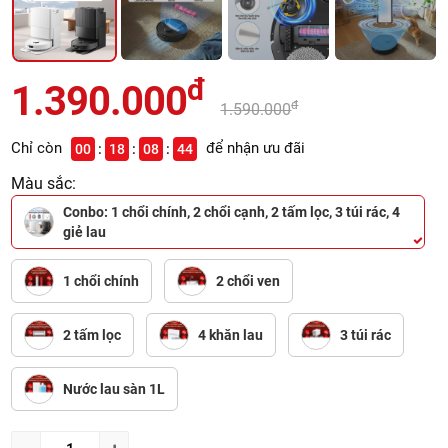
đ
1.390.000
đ
1.590.000
Chỉ còn
để nhận ưu đãi
00
18
08
42
Màu sắc:
Conbo: 1 chổi chính, 2 chổi cạnh, 2 tấm lọc, 3 túi rác, 4
giẻ lau
1 chổi chính
2 chổi ven
2 tấm lọc
4 khăn lau
3 túi rác
Nước lau sàn 1L