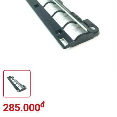
đ
285.000