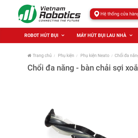
Hệ thống cửa hàn
ROBOT HÚT BỤI
MÁY HÚT BỤI LAU NHÀ
Trang chủ
Phụ kiện
Phụ kiện Neato
Chổi đa năn
Chổi đa năng - bàn chải sợi xo