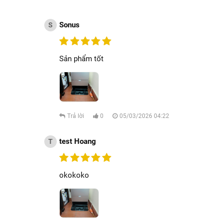
Sonus
S
Sản phẩm tốt
Trả lời
0
05/03/2026 04:22
test Hoang
T
okokoko