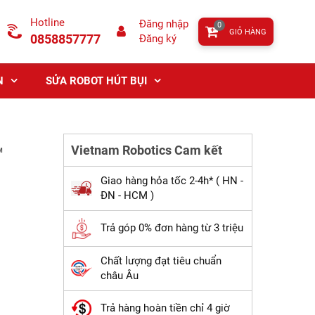
Hotline
Đăng nhập
0
GIỎ HÀNG
0858857777
Đăng ký
N
SỬA ROBOT HÚT BỤI
Vietnam Robotics Cam kết
™
Giao hàng hỏa tốc 2-4h* ( HN -
ĐN - HCM )
Trả góp 0% đơn hàng từ 3 triệu
Chất lượng đạt tiêu chuẩn
châu Âu
Trả hàng hoàn tiền chỉ 4 giờ