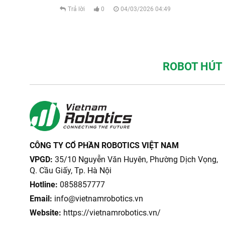
Trả lời
0
04/03/2026 04:49
ROBOT HÚT 
CÔNG TY CỔ PHẦN ROBOTICS VIỆT NAM
VPGD:
35/10 Nguyễn Văn Huyên, Phường Dịch Vọng,
Q. Cầu Giấy, Tp. Hà Nội
Hotline:
0858857777
Email:
info@vietnamrobotics.vn
Website:
https://vietnamrobotics.vn/