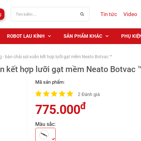
Tin tức
Video
g
ROBOT LAU KÍNH
SẢN PHẨM KHÁC
PHỤ KIỆ
g - bàn chải sợi xoắn kết hợp lưỡi gạt mềm Neato Botvac ™
ắn kết hợp lưỡi gạt mềm Neato Botvac 
Mã sản phẩm:
2 Đánh giá
đ
775.000
Màu sắc: