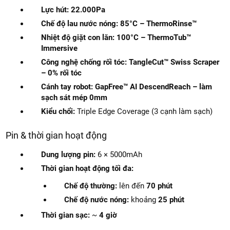
Lực hút:
22.000Pa
Chế độ lau nước nóng:
85°C – ThermoRinse™
Nhiệt độ giặt con lăn:
100°C – ThermoTub™
Immersive
Công nghệ chống rối tóc:
TangleCut™ Swiss Scraper
– 0% rối tóc
Cánh tay robot:
GapFree™ AI DescendReach – làm
sạch sát mép 0mm
Kiểu chổi:
Triple Edge Coverage (3 cạnh làm sạch)
Pin & thời gian hoạt động
Dung lượng pin:
6 × 5000mAh
Thời gian hoạt động tối đa:
Chế độ thường:
lên đến
70 phút
Chế độ nước nóng:
khoảng
25 phút
Thời gian sạc:
~
4 giờ