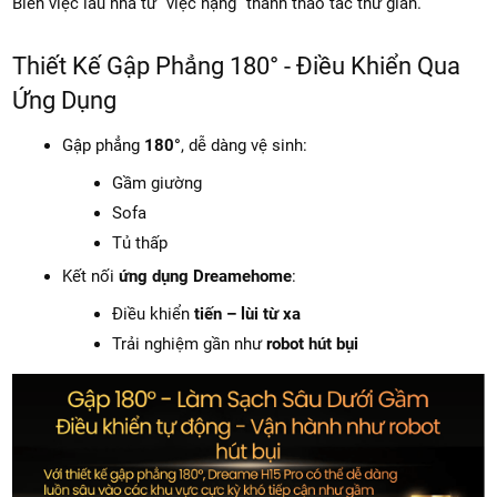
Biến việc lau nhà từ “việc nặng” thành thao tác thư giãn.
Thiết Kế Gập Phẳng 180° - Điều Khiển Qua
Ứng Dụng
Gập phẳng
180°
, dễ dàng vệ sinh:
Gầm giường
Sofa
Tủ thấp
Kết nối
ứng dụng Dreamehome
:
Điều khiển
tiến – lùi từ xa
Trải nghiệm gần như
robot hút bụi