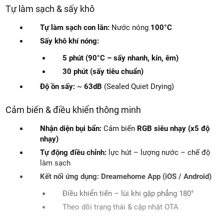
Tự làm sạch & sấy khô
Tự làm sạch con lăn:
Nước nóng
100°C
Sấy khô khí nóng:
5 phút (90°C – sấy nhanh, kín, êm)
30 phút (sấy tiêu chuẩn)
Độ ồn sấy:
~
63dB
(Sealed Quiet Drying)
Cảm biến & điều khiển thông minh
Nhận diện bụi bẩn:
Cảm biến
RGB siêu nhạy (x5 độ
nhạy)
Tự động điều chỉnh:
lực hút – lượng nước – chế độ
làm sạch
Kết nối ứng dụng:
Dreamehome App (iOS / Android)
Điều khiển tiến – lùi khi gập phẳng 180°
Theo dõi trạng thái & cập nhật OTA