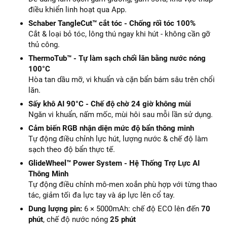
điều khiển linh hoạt qua App.
Schaber TangleCut™ cắt tóc - Chống rối tóc 100%
Cắt & loại bỏ tóc, lông thú ngay khi hút - không cần gỡ
thủ công.
ThermoTub™ - Tự làm sạch chổi lăn bằng nước nóng
100°C
Hòa tan dầu mỡ, vi khuẩn và cặn bẩn bám sâu trên chổi
lăn.
Sấy khô AI 90°C - Chế độ chờ 24 giờ không mùi
Ngăn vi khuẩn, nấm mốc, mùi hôi sau mỗi lần sử dụng.
Cảm biến RGB nhận diện mức độ bẩn thông minh
Tự động điều chỉnh lực hút, lượng nước & chế độ làm
sạch theo độ bẩn thực tế.
GlideWheel™ Power System - Hệ Thống Trợ Lực AI
Thông Minh
Tự động điều chỉnh mô-men xoắn phù hợp với từng thao
tác, giảm tối đa lực tay và áp lực lên cổ tay.
Dung lượng pin:
6 × 5000mAh: chế độ ECO lên đến
70
phút
, chế độ nước nóng
25 phút