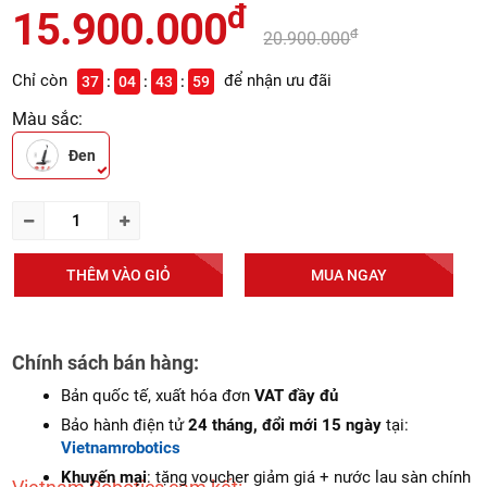
đ
15.900.000
đ
20.900.000
Chỉ còn
để nhận ưu đãi
37
04
43
57
Màu sắc:
Đen
THÊM VÀO GIỎ
MUA NGAY
Chính sách bán hàng:
Bản quốc tế, xuất hóa đơn
VAT đầy đủ
Bảo hành điện tử
24 tháng, đổi mới 15 ngày
tại:
Vietnamrobotics
Khuyến mại
: tặng voucher giảm giá + nước lau sàn chính