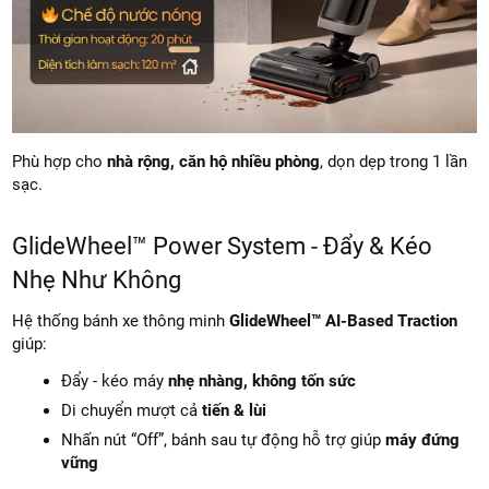
Phù hợp cho
nhà rộng, căn hộ nhiều phòng
, dọn dẹp trong 1 lần
sạc.
GlideWheel™ Power System - Đẩy & Kéo
Nhẹ Như Không
Hệ thống bánh xe thông minh
GlideWheel™ AI-Based Traction
giúp:
Đẩy - kéo máy
nhẹ nhàng, không tốn sức
Di chuyển mượt cả
tiến & lùi
Nhấn nút “Off”, bánh sau tự động hỗ trợ giúp
máy đứng
vững