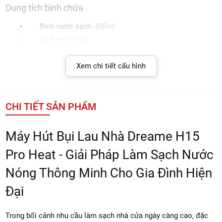
Dung tích bình chứa
Bình nước sạch:
800ml
Bình nước bẩn:
Dựng đứng:
650ml
Xem chi tiết cấu hình
Gập phẳng:
480ml
Kích thước & trọng lượng
CHI TIẾT SẢN PHẨM
Kích thước máy + dock:
318 × 380.5 × 1198 mm
Kích thước thân máy:
277 × 271 × 1135 mm
Máy Hút Bụi Lau Nhà Dreame H15
Trọng lượng máy:
~
6kg
Pro Heat - Giải Pháp Làm Sạch Nước
Thiết kế & di chuyển
Nóng Thông Minh Cho Gia Đình Hiện
Thiết kế gập phẳng:
180° Lie-Flat Reach
Đại
Hệ thống bánh xe:
GlideWheel™ AI Power System
Khả năng đứng máy:
Tự hỗ trợ đứng khi nhấn nút
Trong bối cảnh nhu cầu làm sạch nhà cửa ngày càng cao, đặc
OFF