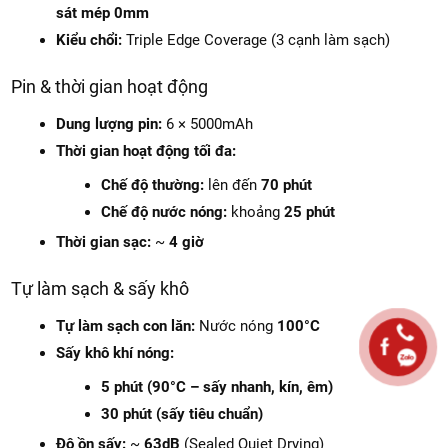
sát mép 0mm
Kiểu chổi:
Triple Edge Coverage (3 cạnh làm sạch)
Pin & thời gian hoạt động
Dung lượng pin:
6 × 5000mAh
Thời gian hoạt động tối đa:
Chế độ thường:
lên đến
70 phút
Chế độ nước nóng:
khoảng
25 phút
Thời gian sạc:
~
4 giờ
Tự làm sạch & sấy khô
Tự làm sạch con lăn:
Nước nóng
100°C
Sấy khô khí nóng:
5 phút (90°C – sấy nhanh, kín, êm)
30 phút (sấy tiêu chuẩn)
Độ ồn sấy:
~
63dB
(Sealed Quiet Drying)