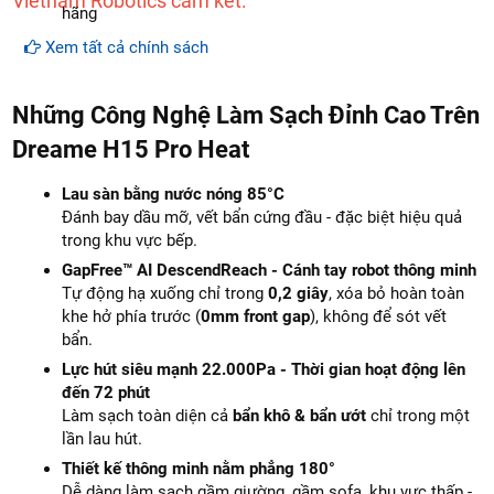
Vietnam Robotics cam kết:
hãng
Cam kết hàng
mới 100%
Xem tất cả chính sách
Lắp đặt, HDSD
tại nhà
khu vực: Hà Nội, Đà Nẵng và
Tp.Hồ Chí Minh
Những Công Nghệ Làm Sạch Đỉnh Cao Trên
Dịch vụ sau bán hàng
: Vietnam robotics cam kết đảm
Dreame H15 Pro Heat
bảo dịch vụ bảo hành tại nhà, bảo trì định kỳ miễn phí,
cung cấp đầy đủ linh kiện - phụ tùng thay thế chính hàng
Lau sàn bằng nước nóng 85°C
(genuine part)
giảm giá 30% khi khách hàng mua linh
Đánh bay dầu mỡ, vết bẩn cứng đầu - đặc biệt hiệu quả
kiện sửa chữa (khi hết bảo hành).
trong khu vực bếp.
Giao hàng
miễn phí
trên toàn quốc
GapFree™ AI DescendReach - Cánh tay robot thông minh
Hồ trợ thanh toán trực tuyến, trả góp, cà thẻ
miễn phí
Tự động hạ xuống chỉ trong
0,2 giây
, xóa bỏ hoàn toàn
khe hở phía trước (
0mm front gap
), không để sót vết
bẩn.
Lực hút siêu mạnh 22.000Pa - Thời gian hoạt động lên
đến 72 phút
Làm sạch toàn diện cả
bẩn khô & bẩn ướt
chỉ trong một
lần lau hút.
Thiết kế thông minh nằm phẳng 180°
Dễ dàng làm sạch gầm giường, gầm sofa, khu vực thấp -