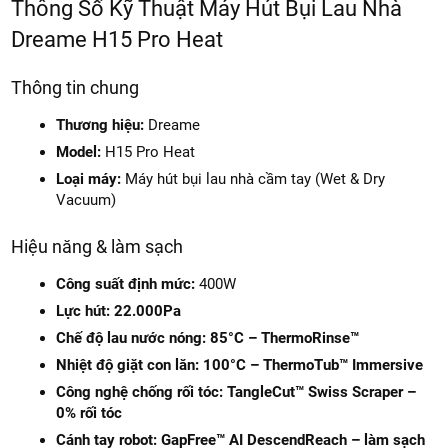
Thông Số Kỹ Thuật Máy Hút Bụi Lau Nhà
Dreame H15 Pro Heat
Thông tin chung
Thương hiệu:
Dreame
Model:
H15 Pro Heat
Loại máy:
Máy hút bụi lau nhà cầm tay (Wet & Dry
Vacuum)
Hiệu năng & làm sạch
Công suất định mức:
400W
Lực hút:
22.000Pa
Chế độ lau nước nóng:
85°C – ThermoRinse™
Nhiệt độ giặt con lăn:
100°C – ThermoTub™ Immersive
Công nghệ chống rối tóc:
TangleCut™ Swiss Scraper –
0% rối tóc
Cánh tay robot:
GapFree™ AI DescendReach – làm sạch