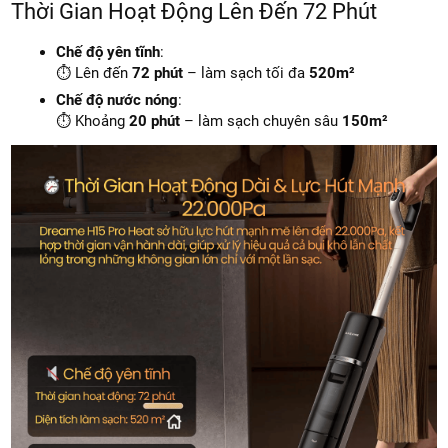
Thời Gian Hoạt Động Lên Đến 72 Phút
Chế độ yên tĩnh
:
⏱️ Lên đến
72 phút
– làm sạch tối đa
520m²
Chế độ nước nóng
:
⏱️ Khoảng
20 phút
– làm sạch chuyên sâu
150m²