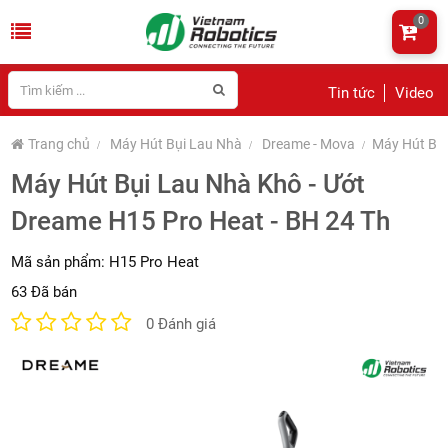
0
Tin tức
Video
Trang chủ
Máy Hút Bụi Lau Nhà
Dreame - Mova
Máy Hút Bụi
Máy Hút Bụi Lau Nhà Khô - Ướt
Dreame H15 Pro Heat - BH 24 Th
Mã sản phẩm:
H15 Pro Heat
63 Đã bán
0 Đánh giá