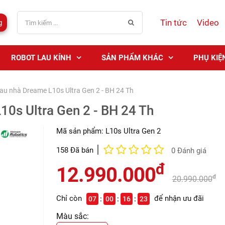
Tin tức
Video
g
ROBOT LAU KÍNH
SẢN PHẨM KHÁC
PHỤ KIỆ
lau nhà Dreame L10s Ultra Gen 2 - BH 24 Th
10s Ultra Gen 2 - BH 24 Th
Mã sản phẩm:
L10s Ultra Gen 2
158 Đã bán
0 Đánh giá
đ
12.990.000
đ
20.990.000
Chỉ còn
để nhận ưu đãi
07
00
16
22
Màu sắc: