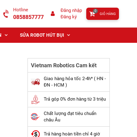
Hotline
Đăng nhập
0
GIỎ HÀNG
0858857777
Đăng ký
N
SỬA ROBOT HÚT BỤI
Vietnam Robotics Cam kết
Giao hàng hỏa tốc 2-4h* ( HN -
ĐN - HCM )
Trả góp 0% đơn hàng từ 3 triệu
Chất lượng đạt tiêu chuẩn
châu Âu
Trả hàng hoàn tiền chỉ 4 giờ