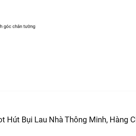
Giao hàng
miễn phí
trên toàn quốc
Hồ trợ thanh toán trực tuyến, trả góp, cà th
phí
nh góc chân tường
ot Hút Bụi Lau Nhà Thông Minh, Hàng C