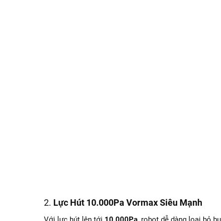
2.
Lực Hút 10.000Pa Vormax Siêu Mạnh
Với lực hút lên tới
10.000Pa
, robot dễ dàng loại bỏ 