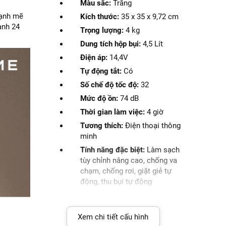
Màu sắc:
Trắng
mạnh mẽ
Kích thước:
35 x 35 x 9,72 cm
ành 24
Trọng lượng:
4 kg
Dung tích hộp bụi:
4,5 Lít
Điện áp:
14,4V
Tự động tắt:
Có
Số chế độ tốc độ:
32
Mức độ ồn:
74 dB
Thời gian làm việc:
4 giờ
Tương thích:
Điện thoại thông
minh
Tính năng đặc biệt:
Làm sạch
tùy chỉnh nâng cao, chống va
chạm, chống rơi, giặt giẻ tự
động, thu bụi tự động
Xem chi tiết cấu hình