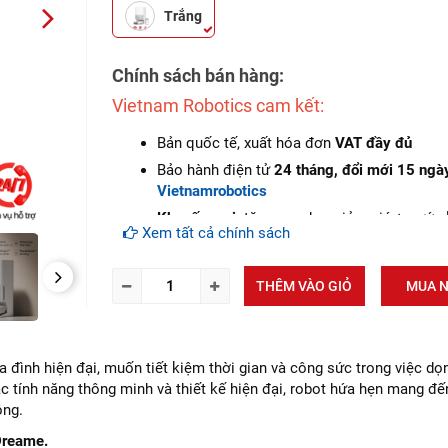
Trắng
NEXT
Chính sách bán hàng:
Vietnam Robotics cam kết:
Bản quốc tế, xuất hóa đơn
VAT đầy đủ
Bảo hành điện tử
24 tháng, đổi mới 15 ngà
Vietnamrobotics
Khuyến mại
: tặng voucher giảm giá + nước 
Xem tất cả chính sách
chính hãng
Cam kết hàng
mới 100%
NEXT
THÊM VÀO GIỎ
MUA 
Lắp đặt, HDSD
tại nhà
khu vực: Hà Nội, Đà 
Tp.Hồ Chí Minh
Dịch vụ sau bán hàng
: Vietnam robotics ca
đảm bảo dịch vụ bảo hành tại nhà, bảo trì đ
 đình hiện đại, muốn tiết kiệm thời gian và công sức trong việc dọ
miễn phí, cung cấp đầy đủ linh kiện - phụ tù
 tính năng thông minh và thiết kế hiện đại, robot hứa hẹn mang đến
thế chính hàng
(genuine part)
giảm giá 30% 
ộng.
khách hàng mua linh kiện sửa chữa (khi hết
Dreame.
hành).