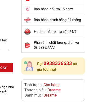
Bảo hành đổi trả 15 ngày
Bảo hành chính hãng 24 tháng
Hotline hỗ trợ - tư vấn 24/7
y
tại:
Phản ảnh chất lượng, dịch vụ
08.5885.7777
lau sàn
0938336633
Gọi
có
NGAY
Nẵng và
giá tốt nhất
m kết
Tình trạng:
Còn hàng
ịnh kỳ
n dẹp nhà
Thương hiệu:
Dreame
ng thay
 trải
Danh mục:
Dreame
khi
 bảo