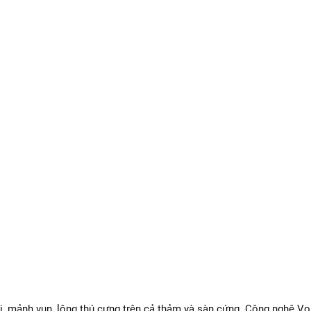
bụi, mảnh vụn, lông thú cưng trên cả thảm và sàn cứng. Công nghệ V