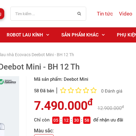
Tin tức
Video
g
ROBOT LAU KÍNH
SẢN PHẨM KHÁC
PHỤ KIỆ
 lau nhà Ecovacs Deebot Mini - BH 12 Th
Deebot Mini - BH 12 Th
Mã sản phẩm:
Deebot Mini
58 Đã bán
0 Đánh giá
đ
7.490.000
đ
12.900.000
Chỉ còn
để nhận ưu đãi
05
12
30
56
Màu sắc: