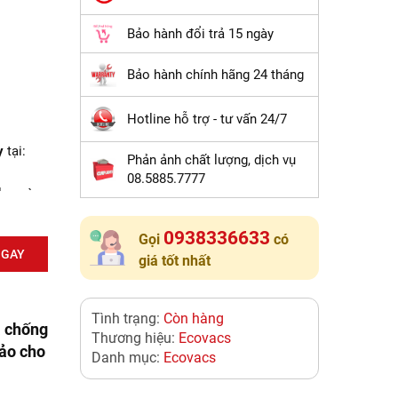
Bảo hành đổi trả 15 ngày
Bảo hành chính hãng 24 tháng
Hotline hỗ trợ - tư vấn 24/7
y
tại:
Phản ảnh chất lượng, dịch vụ
08.5885.7777
lau sàn
0938336633
Gọi
có
NGAY
Nẵng và
giá tốt nhất
m kết
Tình trạng:
Còn hàng
ịnh kỳ
à chống
Thương hiệu:
Ecovacs
ng thay
hảo cho
Danh mục:
Ecovacs
khi
 bảo