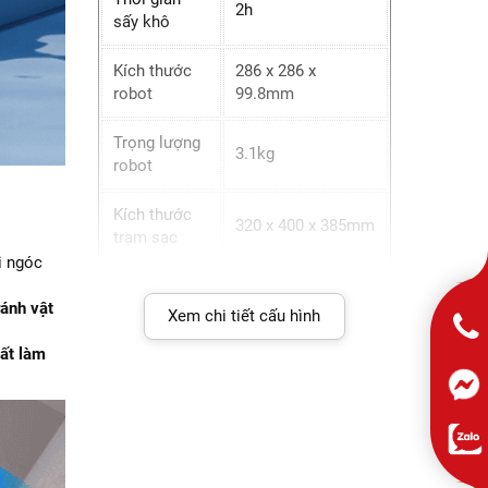
2h
sấy khô
Kích thước
286 x 286 x
robot
99.8mm
Trọng lượng
3.1kg
robot
Kích thước
320 x 400 x 385mm
trạm sạc
i ngóc
Trọng lượng
5.86kg
ránh vật
trạm sạc
Xem chi tiết cấu hình
uất làm
Khối lượng
8.96kg
sản phẩm
Kích thước
435 x 375 x 375mm
đóng gói