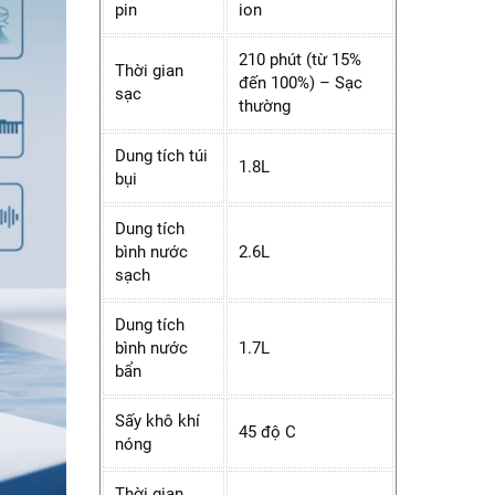
pin
ion
210 phút (từ 15%
Thời gian
đến 100%) – Sạc
sạc
thường
Dung tích túi
1.8L
bụi
Dung tích
bình nước
2.6L
sạch
Dung tích
bình nước
1.7L
bẩn
Sấy khô khí
45 độ C
nóng
Thời gian