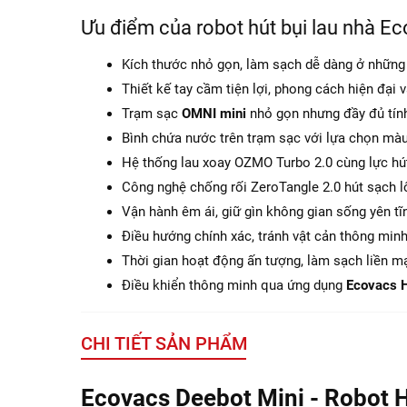
Ưu điểm của robot hút bụi lau nhà E
Kích thước nhỏ gọn, làm sạch dễ dàng ở những
Thiết kế tay cầm tiện lợi, phong cách hiện đại v
Trạm sạc
OMNI mini
nhỏ gọn nhưng đầy đủ tín
Bình chứa nước trên trạm sạc với lựa chọn mà
Hệ thống lau xoay OZMO Turbo 2.0 cùng lực hú
Công nghệ chống rối ZeroTangle 2.0 hút sạch l
Vận hành êm ái, giữ gìn không gian sống yên tĩ
Điều hướng chính xác, tránh vật cản thông min
Thời gian hoạt động ấn tượng, làm sạch liền 
Điều khiển thông minh qua ứng dụng
Ecovacs 
CHI TIẾT SẢN PHẨM
Ecovacs Deebot Mini - Robot 