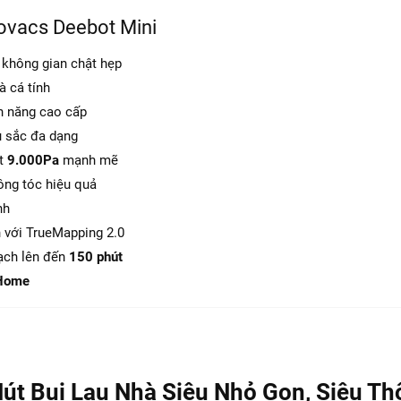
Giao hàng
miễn phí
trên toàn quốc
covacs Deebot Mini
Hồ trợ thanh toán trực tuyến, trả góp, cà th
 không gian chật hẹp
phí
à cá tính
h năng cao cấp
u sắc đa dạng
t
9.000Pa
mạnh mẽ
ông tóc hiệu quả
nh
h với TrueMapping 2.0
mạch lên đến
150 phút
Home
Hút Bụi Lau Nhà Siêu Nhỏ Gọn, Siêu T