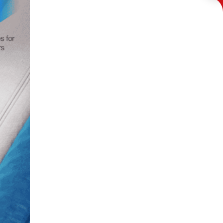
Khối lượng
10.76kg
đóng gói