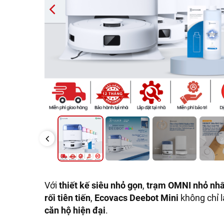
PREVIOUS
PREVIOUS
Với
thiết kế siêu nhỏ gọn
,
trạm OMNI nhỏ nhất
rối tiên tiến
,
Ecovacs Deebot Mini
không chỉ l
căn hộ hiện đại
.