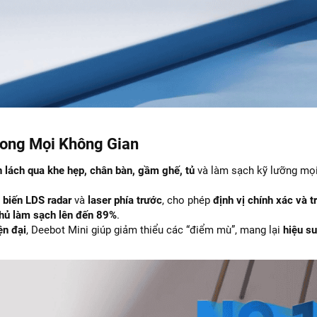
Trong Mọi Không Gian
n lách qua khe hẹp, chân bàn, gầm ghế, tủ
và làm sạch kỹ lưỡng mọ
 biến LDS radar
và
laser phía trước
, cho phép
định vị chính xác và t
hủ làm sạch lên đến 89%
.
ện đại
, Deebot Mini giúp giảm thiểu các “điểm mù”, mang lại
hiệu s