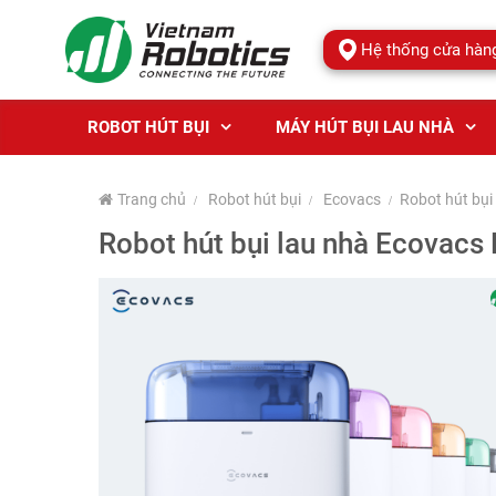
Hệ thống cửa hàn
ROBOT HÚT BỤI
MÁY HÚT BỤI LAU NHÀ
Trang chủ
Robot hút bụi
Ecovacs
Robot hút bụi
Robot hút bụi lau nhà Ecovacs 