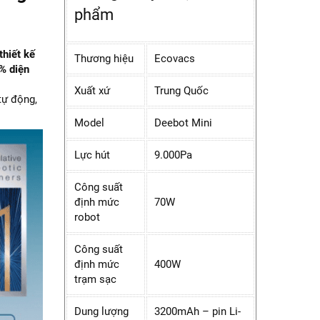
phẩm
thiết kế
Thương hiệu
Ecovacs
% diện
Xuất xứ
Trung Quốc
tự động,
Model
Deebot Mini
Lực hút
9.000Pa
Công suất
định mức
70W
robot
Công suất
định mức
400W
trạm sạc
Dung lượng
3200mAh – pin Li-