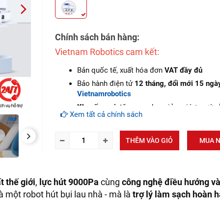
NEXT
Chính sách bán hàng:
Vietnam Robotics cam kết:
Bản quốc tế, xuất hóa đơn
VAT đầy đủ
Bảo hành điện tử
12 tháng, đổi mới 15 ngà
Vietnamrobotics
Khuyến mại
: tặng voucher giảm giá + nước 
Xem tất cả chính sách
chính hãng
Cam kết hàng
mới 100%
NEXT
THÊM VÀO GIỎ
MUA 
Lắp đặt, HDSD
tại nhà
khu vực: Hà Nội, Đà 
Tp.Hồ Chí Minh
Dịch vụ sau bán hàng
: Vietnam robotics ca
đảm bảo dịch vụ bảo hành tại nhà, bảo trì đ
 thế giới
,
lực hút 9000Pa
cùng
công nghệ điều hướng v
miễn phí, cung cấp đầy đủ linh kiện - phụ tù
à một robot hút bụi lau nhà - mà là
trợ lý làm sạch hoàn 
thế chính hàng
(genuine part)
giảm giá 30% 
khách hàng mua linh kiện sửa chữa (khi hết
hành).