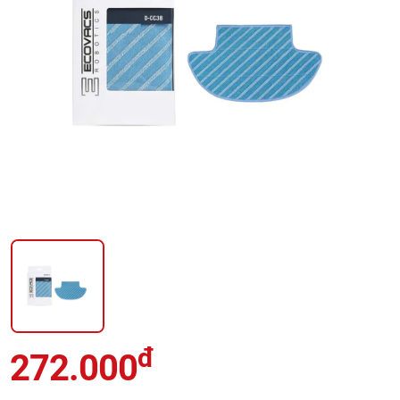
đ
272.000