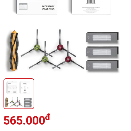
đ
565.000