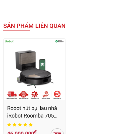
SẢN PHẨM LIÊN QUAN
Robot hút bụi lau nhà
iRobot Roomba 705
Max Combo - BH 12
Th
đ
46.000.000