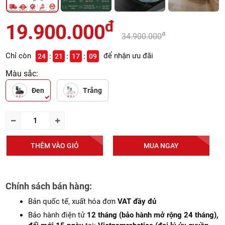
đ
19.900.000
đ
34.900.000
Chỉ còn
để nhận ưu đãi
24
21
17
08
Màu sắc:
Đen
Trắng
THÊM VÀO GIỎ
MUA NGAY
Chính sách bán hàng:
Bản quốc tế, xuất hóa đơn
VAT đầy đủ
Bảo hành điện tử
12 tháng (bảo hành mở rộng 24 tháng),