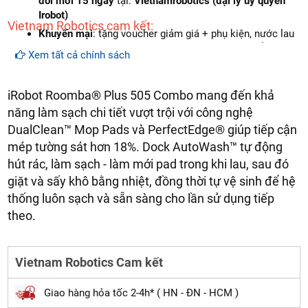
đổi mới 15 ngày
tại:
Vietnamrobotics (đại lý ủy quyền
Irobot)
Vietnam Robotics cam kết:
Khuyến mại
: tặng voucher giảm giá + phụ kiện, nước lau
sàn chính hãng (tùy theo chương trình tại thời điểm mua
Xem tất cả chính sách
hàng)
Cam kết hàng
mới 100%
iRobot Roomba® Plus 505 Combo mang đến khả
Lắp đặt, HDSD
tại nhà
khu vực: Hà Nội, Đà Nẵng và
năng làm sạch chi tiết vượt trội với công nghệ
Tp.Hồ Chí Minh
DualClean™ Mop Pads và PerfectEdge® giúp tiếp cận
Dịch vụ sau bán hàng
: Vietnam robotics cam kết đảm
mép tường sát hơn 18%. Dock AutoWash™ tự động
bảo dịch vụ bảo hành tại nhà, bảo trì định kỳ miễn phí,
cung cấp đầy đủ linh kiện - phụ tùng thay thế chính hàng
hút rác, làm sạch - làm mới pad trong khi lau, sau đó
(genuine part)
giảm giá 30% khi khách hàng mua linh
giặt và sấy khô bằng nhiệt, đồng thời tự vệ sinh để hệ
kiện sửa chữa (khi hết bảo hành).
thống luôn sạch và sẵn sàng cho lần sử dụng tiếp
Giao hàng
miễn phí
trên toàn quốc
theo.
Hồ trợ thanh toán trực tuyến, trả góp, cà thẻ
miễn phí
Vietnam Robotics Cam kết
Giao hàng hỏa tốc 2-4h* ( HN - ĐN - HCM )