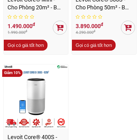
Cho Phòng 20m² - BH
Cho Phòng 50m² - BH
24 Th
24 Th
đ
đ
1.490.000
3.890.000
đ
đ
1.990.000
4.290.000
Gọi có giá tốt hơn
Gọi có giá tốt hơn
Giảm 10%
Levoit Core® 400S -