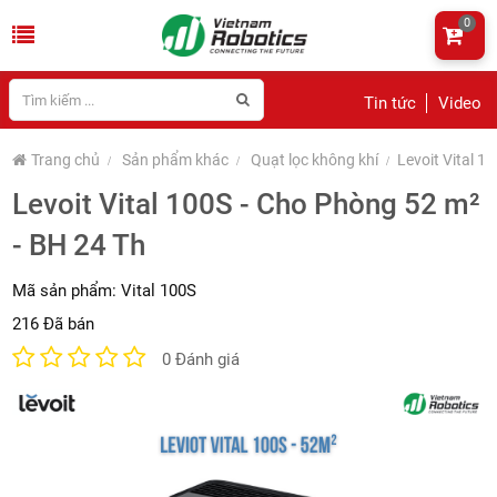
0
Tin tức
Video
Trang chủ
Sản phẩm khác
Quạt lọc không khí
Levoit Vital 1
Levoit Vital 100S - Cho Phòng 52 m²
- BH 24 Th
Mã sản phẩm:
Vital 100S
216 Đã bán
0 Đánh giá