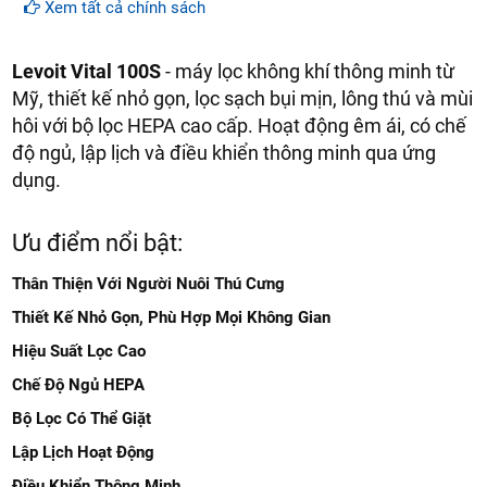
Cam kết hàng
mới 100%
Xem tất cả chính sách
Lắp đặt, HDSD
tại nhà
khu vực: Hà Nội, Đà Nẵng và
Tp.Hồ Chí Minh
Levoit Vital 100S
- máy lọc không khí thông minh từ
Dịch vụ sau bán hàng
: Vietnam robotics cam kết đảm
Mỹ, thiết kế nhỏ gọn, lọc sạch bụi mịn, lông thú và mùi
bảo dịch vụ bảo hành tại nhà, bảo trì định kỳ miễn phí,
hôi với bộ lọc HEPA cao cấp. Hoạt động êm ái, có chế
cung cấp đầy đủ linh kiện – phụ tùng thay thế chính hàng
độ ngủ, lập lịch và điều khiển thông minh qua ứng
(genuine part)
giảm giá 30% khi khách hàng mua linh
kiện sửa chữa (khi hết bảo hành).
dụng.
Giao hàng
miễn phí
trên toàn quốc
Hồ trợ thanh toán trực tuyến, trả góp, cà thẻ
miễn phí
Ưu điểm nổi bật:
Thân Thiện Với Người Nuôi Thú Cưng
Thiết Kế Nhỏ Gọn, Phù Hợp Mọi Không Gian
Hiệu Suất Lọc Cao
Chế Độ Ngủ HEPA
Bộ Lọc Có Thể Giặt
Lập Lịch Hoạt Động
Điều Khiển Thông Minh