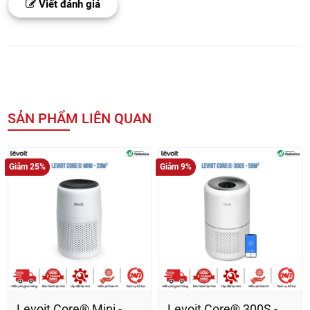
Viết đánh giá
SẢN PHẨM LIÊN QUAN
Giảm 25%
Giảm 9%
Levoit Core® Mini -
Levoit Core® 300S -