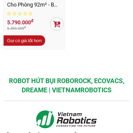
Cho Phòng 92m² - BH
24 Th
đ
5.790.000
đ
6.490.000
Gọi có giá tốt hơn
ROBOT HÚT BỤI ROBOROCK, ECOVACS,
DREAME | VIETNAMROBOTICS