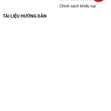
Chính sách khiếu nại
TÀI LIỆU HƯỚNG DẪN
Hướng dẫn sử dụng robot hút bụi lau nhà Ecovacs Deebot
Hướng dẫn sử dụng robot hút bụi Neato
Hướng Dẫn Sử Dụng Robot Hút Bụi Lau Nhà Roborock
PHƯƠNG THỨC THANH TOÁN
KẾT NỐI VỚI CHÚNG TÔI