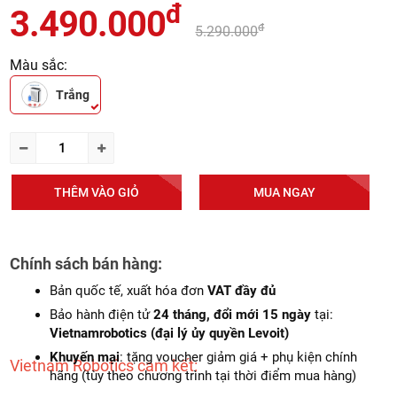
đ
3.490.000
đ
5.290.000
Màu sắc:
Trắng
THÊM VÀO GIỎ
MUA NGAY
Chính sách bán hàng:
Bản quốc tế, xuất hóa đơn
VAT đầy đủ
Bảo hành điện tử
24 tháng, đổi mới 15 ngày
tại:
Vietnamrobotics (đại lý ủy quyền Levoit)
Khuyến mại
: tặng voucher giảm giá + phụ kiện chính
Vietnam Robotics cam kết:
hãng (tùy theo chương trình tại thời điểm mua hàng)