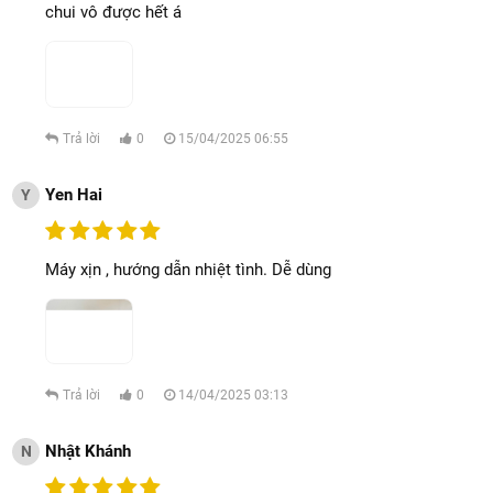
chui vô được hết á
Trả lời
0
15/04/2025 06:55
Yen Hai
Y
Máy xịn , hướng dẫn nhiệt tình. Dễ dùng
Trả lời
0
14/04/2025 03:13
Nhật Khánh
N