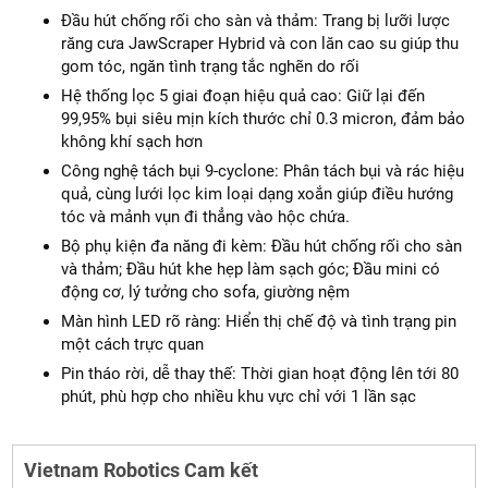
Đầu hút chống rối cho sàn và thảm: Trang bị lưỡi lược
răng cưa JawScraper Hybrid và con lăn cao su giúp thu
gom tóc, ngăn tình trạng tắc nghẽn do rối
Hệ thống lọc 5 giai đoạn hiệu quả cao: Giữ lại đến
99,95% bụi siêu mịn kích thước chỉ 0.3 micron, đảm bảo
không khí sạch hơn
Công nghệ tách bụi 9-cyclone: Phân tách bụi và rác hiệu
quả, cùng lưới lọc kim loại dạng xoắn giúp điều hướng
tóc và mảnh vụn đi thẳng vào hộc chứa.
Bộ phụ kiện đa năng đi kèm: Đầu hút chống rối cho sàn
và thảm; Đầu hút khe hẹp làm sạch góc; Đầu mini có
động cơ, lý tưởng cho sofa, giường nệm
Màn hình LED rõ ràng: Hiển thị chế độ và tình trạng pin
một cách trực quan
Pin tháo rời, dễ thay thế: Thời gian hoạt động lên tới 80
phút, phù hợp cho nhiều khu vực chỉ với 1 lần sạc
Vietnam Robotics Cam kết