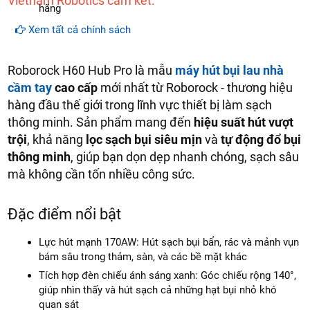
Vietnam Robotics cam kết:
hãng
Cam kết hàng
mới 100%
Xem tất cả chính sách
Lắp đặt, HDSD
tại nhà
khu vực: Hà Nội, Đà Nẵng và
Tp.Hồ Chí Minh
Roborock H60 Hub Pro là mẫu
máy hút bụi lau nhà
Dịch vụ sau bán hàng
: Vietnam robotics cam kết đảm
cầm tay
cao cấp
mới nhất từ Roborock - thương hiệu
bảo dịch vụ bảo hành tại nhà, bảo trì định kỳ miễn phí,
hàng đầu thế giới trong lĩnh vực thiết bị làm sạch
cung cấp đầy đủ linh kiện - phụ tùng thay thế chính hàng
thông minh. Sản phẩm mang đến
hiệu suất hút vượt
(genuine part)
giảm giá 30% khi khách hàng mua linh
kiện sửa chữa (khi hết bảo hành).
trội
, khả năng
lọc sạch bụi siêu mịn
và
tự động đổ bụi
thông minh
Giao hàng
, giúp bạn dọn dẹp nhanh chóng, sạch sâu
miễn phí
trên toàn quốc
mà không cần tốn nhiều công sức.
Hồ trợ thanh toán trực tuyến, trả góp, cà thẻ
miễn phí
Đặc điểm nổi bật
Lực hút mạnh 170AW: Hút sạch bụi bẩn, rác và mảnh vụn
bám sâu trong thảm, sàn, và các bề mặt khác
Tích hợp đèn chiếu ánh sáng xanh: Góc chiếu rộng 140°,
giúp nhìn thấy và hút sạch cả những hạt bụi nhỏ khó
quan sát