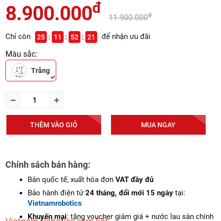
đ
8.900.000
đ
11.900.000
Chỉ còn
để nhận ưu đãi
25
11
52
19
Màu sắc:
Trắng
THÊM VÀO GIỎ
MUA NGAY
Chính sách bán hàng:
Bản quốc tế, xuất hóa đơn
VAT đầy đủ
Bảo hành điện tử
24 tháng, đổi mới 15 ngày
tại:
Vietnamrobotics
Khuyến mại
: tặng voucher giảm giá + nước lau sàn chính