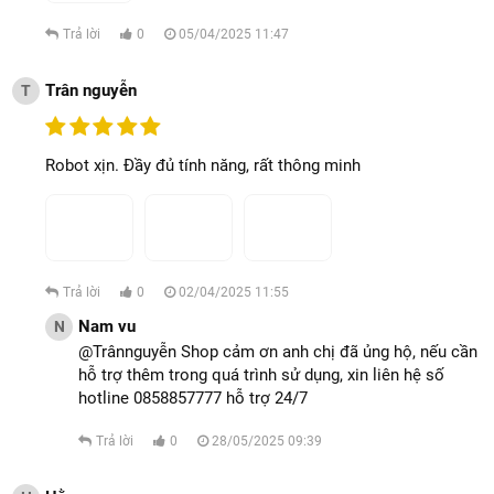
Trả lời
0
05/04/2025 11:47
Trân nguyễn
T
Robot xịn. Đầy đủ tính năng, rất thông minh
Trả lời
0
02/04/2025 11:55
Nam vu
N
@Trânnguyễn Shop cảm ơn anh chị đã ủng hộ, nếu cần
hỗ trợ thêm trong quá trình sử dụng, xin liên hệ số
hotline 0858857777 hỗ trợ 24/7
Trả lời
0
28/05/2025 09:39