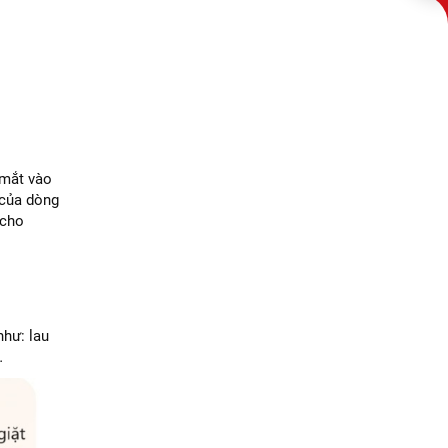
 mắt vào
 của dòng
 cho
như: lau
…