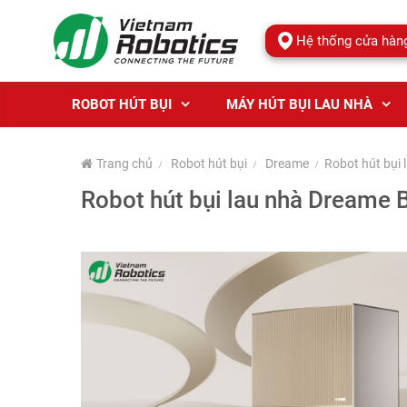
Hệ thống cửa hàn
ROBOT HÚT BỤI
MÁY HÚT BỤI LAU NHÀ
Trang chủ
Robot hút bụi
Dreame
Robot hút bụi
Robot hút bụi lau nhà Dreame 