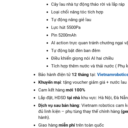
Cây lau nhà tự động tháo rời và lắp ráp
Loại chổi nâng tóc tích hợp
Tự động nâng giẻ lau
Lực hút 5500Pa
Pin 5200mAh
AI action trực quan tránh chướng ngại v
Tự động bật đèn ban đêm
Điều khiển giọng nói AI hai chiều
Tích hợp thêm nước và thải nước ( Phụ 
Bảo hành điện tử
12 tháng
tại:
Vietnamrobotic
Khuyến mại
: tặng voucher giảm giá + nước lau
Cam kết hàng
mới 100%
Lắp đặt, HDSD
tại nhà
khu vực: Hà Nội, Đà Nẵn
Dịch vụ sau bán hàng
: Vietnam robotics cam kế
đủ linh kiện – phụ tùng thay thế chính hàng
(ge
hành).
Giao hàng
miễn phí
trên toàn quốc