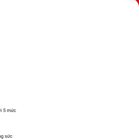
ới 5 mức
ông sức