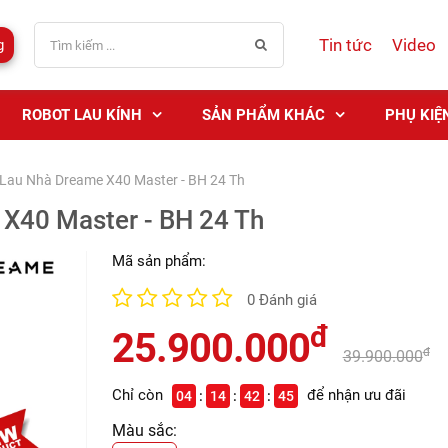
Tin tức
Video
g
ROBOT LAU KÍNH
SẢN PHẨM KHÁC
PHỤ KIỆ
 Lau Nhà Dreame X40 Master - BH 24 Th
 X40 Master - BH 24 Th
Mã sản phẩm:
0 Đánh giá
đ
25.900.000
đ
39.900.000
Chỉ còn
để nhận ưu đãi
04
14
42
44
Màu sắc: