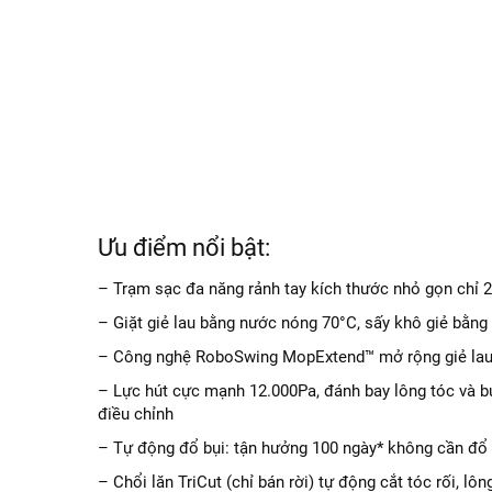
Ưu điểm nổi bật:
– Trạm sạc đa năng rảnh tay kích thước nhỏ gọn chỉ 
– Giặt giẻ lau bằng nước nóng 70°C, sấy khô giẻ bằng
– Công nghệ RoboSwing MopExtend™ mở rộng giẻ la
– Lực hút cực mạnh 12.000Pa, đánh bay lông tóc và bụ
điều chỉnh
– Tự động đổ bụi: tận hưởng 100 ngày* không cần đổ b
– Chổi lăn TriCut (chỉ bán rời) tự động cắt tóc rối, lô