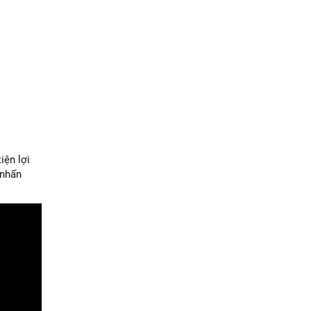
iện lợi
 nhấn