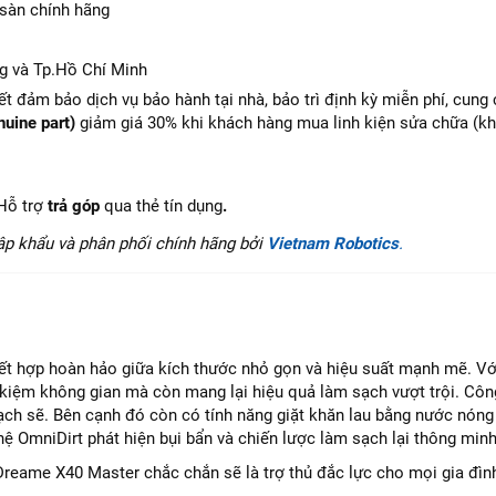
 sàn chính hãng
g và Tp.Hồ Chí Minh
t đảm bảo dịch vụ bảo hành tại nhà, bảo trì định kỳ miễn phí, cung
nuine part)
giảm giá 30% khi khách hàng mua linh kiện sửa chữa (kh
Hỗ trợ
trả góp
qua thẻ tín dụng
.
ập khẩu và phân phối chính hãng bởi
Vietnam Robotics
.
ết hợp hoàn hảo giữa kích thước nhỏ gọn và hiệu suất mạnh mẽ. Vớ
 kiệm không gian mà còn mang lại hiệu quả làm sạch vượt trội. Cô
ch sẽ. Bên cạnh đó còn có tính năng giặt khăn lau bằng nước nóng
 OmniDirt phát hiện bụi bẩn và chiến lược làm sạch lại thông minh
 Dreame X40 Master chắc chắn sẽ là trợ thủ đắc lực cho mọi gia đìn