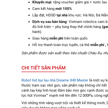
Khuyến mại
: tặng voucher giảm giá + nước lau
Cam kết hàng
mới 100%
Lắp đặt, HDSD
tại nhà
khu vực: Hà Nội, Đà Nẵn
Dịch vụ sau bán hàng
: Vietnam robotics cam kế
đủ linh kiện – phụ tùng thay thế chính hàng
(ge
hành).
Giao hàng
miễn phí
trên toàn quốc
Hỗ trợ thanh toán trực tuyến, cà thẻ
miễn phí ,
Sản phẩm được sản xuất theo tiêu chuẩn Châu Âu, nh
CHI TIẾT SẢN PHẨM
Robot hút bụi lau nhà Dreame X40 Master
là một sự k
thước trạm sạc nhỏ gọn, sản phẩm này không chỉ tiết
cánh tay kép linh hoạt đảm bảo mọi góc cạnh được sạ
lực hút Vormax™ mạnh mẽ lên đến 12.000Pa, công nghệ
Với những tính năng vượt trội và thiết kế thông minh,