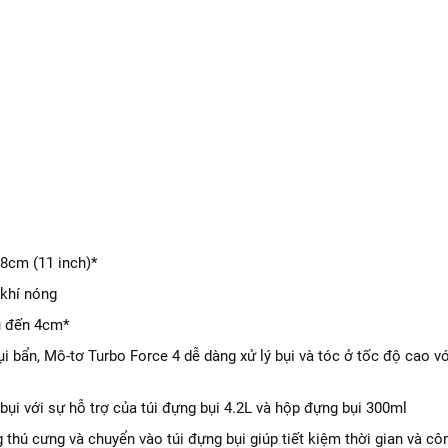
28cm (11 inch)*
 khí nóng
u đến 4cm*
i bẩn, Mô-tơ Turbo Force 4 dễ dàng xử lý bụi và tóc ở tốc độ cao v
ụi với sự hỗ trợ của túi đựng bụi 4.2L và hộp đựng bụi 300ml
ng thú cưng và chuyển vào túi đựng bụi giúp tiết kiệm thời gian và c