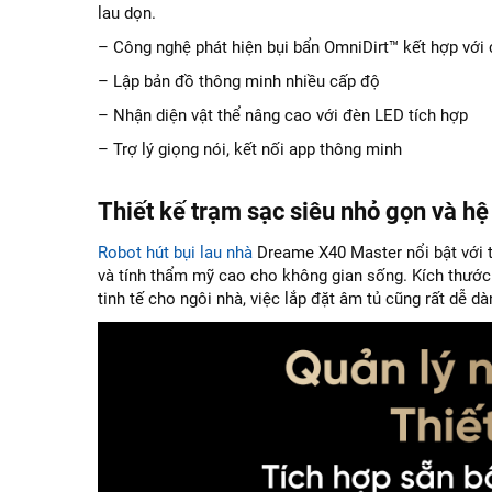
lau dọn.
– Công nghệ phát hiện bụi bẩn OmniDirt™ kết hợp với
– Lập bản đồ thông minh nhiều cấp độ
– Nhận diện vật thể nâng cao với đèn LED tích hợp
– Trợ lý giọng nói, kết nối app thông minh
Thiết kế trạm sạc siêu nhỏ gọn và h
Robot hút bụi lau nhà
Dreame X40 Master nổi bật với t
và tính thẩm mỹ cao cho không gian sống. Kích thước
tinh tế cho ngôi nhà, việc lắp đặt âm tủ cũng rất dễ d