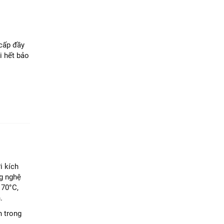
 cấp đầy
i hết bảo
i kích
ng nghệ
 70°C,
.
h trong