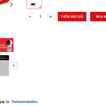
NEXT
THÊM VÀO GIỎ
MUA 
NEXT
gày
tại:
Vietnamrobotics