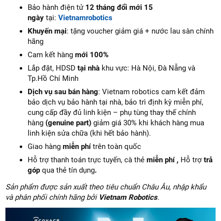
Bảo hành điện tử
12 tháng đổi mới 15
ngày
tại:
Vietnamrobotics
Khuyến mại
: tặng voucher giảm giá + nước lau sàn chính
hãng
Cam kết hàng
mới 100%
Lắp đặt, HDSD
tại nhà
khu vực: Hà Nội, Đà Nẵng và
Tp.Hồ Chí Minh
Dịch vụ sau bán hàng
: Vietnam robotics cam kết đảm
bảo dịch vụ bảo hành tại nhà, bảo trì định kỳ miễn phí,
cung cấp đầy đủ linh kiện – phụ tùng thay thế chính
hàng
(genuine part)
giảm giá 30% khi khách hàng mua
linh kiện sửa chữa (khi hết bảo hành).
Giao hàng
miễn phí
trên toàn quốc
Hỗ trợ thanh toán trực tuyến, cà thẻ
miễn phí ,
Hỗ trợ
trả
góp
qua thẻ tín dụng
.
Sản phẩm được sản xuất theo tiêu chuẩn Châu Âu, nhập khẩu
và phân phối chính hãng bởi
Vietnam Robotics
.