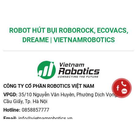
ROBOT HÚT BỤI ROBOROCK, ECOVACS,
DREAME | VIETNAMROBOTICS
CÔNG TY CỔ PHẦN ROBOTICS VIỆT NAM
VPGD:
35/10 Nguyễn Văn Huyên, Phường Dịch Vọng, Q.
Cầu Giấy, Tp. Hà Nội
Hotline:
0858857777
Email:
info@vietnamrobotics.vn
Website:
https://vietnamrobotics.vn/