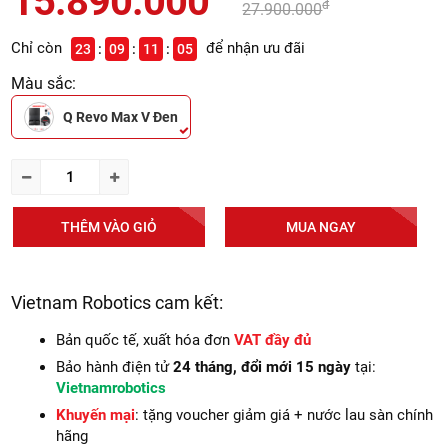
15.890.000
đ
27.900.000
Chỉ còn
để nhận ưu đãi
23
09
11
03
Màu sắc:
Q Revo Max V Đen
THÊM VÀO GIỎ
MUA NGAY
Vietnam Robotics cam kết:
Bản quốc tế, xuất hóa đơn
VAT đầy đủ
Bảo hành điện tử
24 tháng, đổi mới 15 ngày
tại:
Vietnamrobotics
Khuyến mại
: tặng voucher giảm giá + nước lau sàn chính
hãng