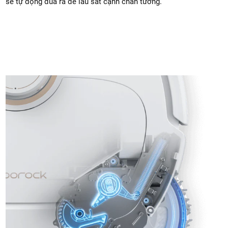
sẽ tự động đua ra để lau sát cạnh chân tường.