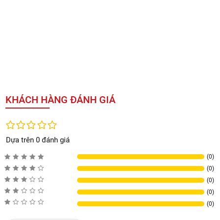
Kích thước:
40.7 × 34.7 × 5 cm
Loại sản phẩm:
Bộ lọc thay thế Vital 200S
Kiểm soát:
Qua cảm ứng / ứng dụng
Chứng nhận:
AHAM Certified, EPA Certified
Lọc hạt:
0.3 μm