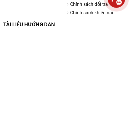
GIỚI THIỆU
CHÍNH SÁCH
Về chúng tôi
Chính sách thanh toán
Tin tức
Hướng dẫn mua hàng
Video
Chính sách trả góp 0%
Tuyển dụng
Chính sách bảo mật thông
tin
Liên hệ
Chính sách giao hàng, kiểm
hàng
Chính sách bảo hành
Chính sách đổi trả
Chính sách khiếu nại
TÀI LIỆU HƯỚNG DẪN
Hướng dẫn sử dụng robot hút bụi lau nhà Ecovacs Deebot
Hướng dẫn sử dụng robot hút bụi Neato