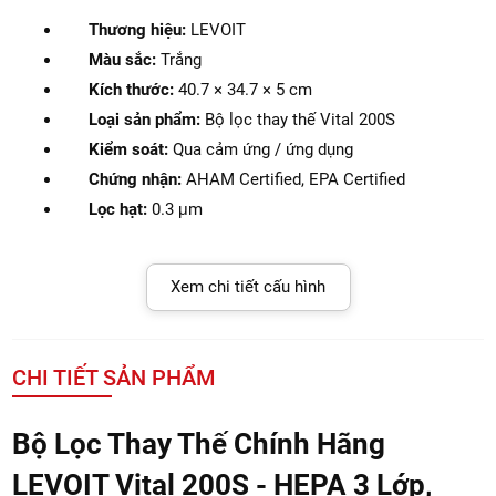
Thương hiệu:
LEVOIT
Màu sắc:
Trắng
Kích thước:
40.7 × 34.7 × 5 cm
Loại sản phẩm:
Bộ lọc thay thế Vital 200S
Kiểm soát:
Qua cảm ứng / ứng dụng
Chứng nhận:
AHAM Certified, EPA Certified
Lọc hạt:
0.3 μm
Xem chi tiết cấu hình
CHI TIẾT SẢN PHẨM
Bộ Lọc Thay Thế Chính Hãng
LEVOIT Vital 200S - HEPA 3 Lớp,