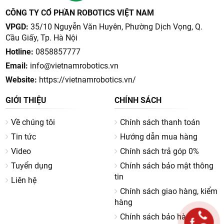
ROBOT HÚT BỤI ROBOROCK, ECOVACS,
DREAME | VIETNAMROBOTICS
CÔNG TY CỔ PHẦN ROBOTICS VIỆT NAM
VPGD:
35/10 Nguyễn Văn Huyên, Phường Dịch Vọng, Q.
Cầu Giấy, Tp. Hà Nội
Hotline:
0858857777
Email:
info@vietnamrobotics.vn
Website:
https://vietnamrobotics.vn/