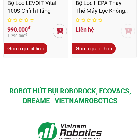
SẢN PHẨM LIÊN QUAN
Giảm 23%
Giảm 20%
Bộ Lọc LEVOIT Vital
Bộ Lọc HEPA Thay
100S Chính Hãng
Thế Máy Lọc Không
Khí LEVOIT Core Mini
Chính Hãng
đ
990.000
Liên hệ
đ
1.290.000
Gọi có giá tốt hơn
Gọi có giá tốt hơn