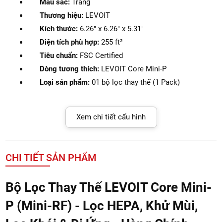
Màu sắc:
Trắng
Thương hiệu:
LEVOIT
Kích thước:
6.26" x 6.26" x 5.31"
Diện tích phù hợp:
255 ft²
Tiêu chuẩn:
FSC Certified
Dòng tương thích:
LEVOIT Core Mini-P
Loại sản phẩm:
01 bộ lọc thay thế (1 Pack)
Xem chi tiết cấu hình
CHI TIẾT SẢN PHẨM
Bộ Lọc Thay Thế LEVOIT Core Mini-
P (Mini-RF) - Lọc HEPA, Khử Mùi,