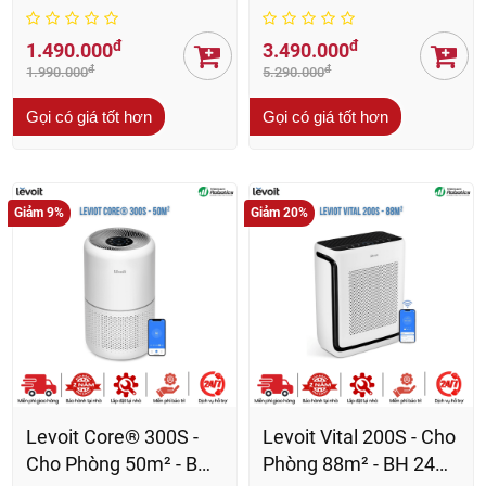
24 Th
Th
đ
đ
1.490.000
3.490.000
đ
đ
1.990.000
5.290.000
Gọi có giá tốt hơn
Gọi có giá tốt hơn
Giảm 9%
Giảm 20%
Levoit Core® 300S -
Levoit Vital 200S - Cho
Cho Phòng 50m² - BH
Phòng 88m² - BH 24