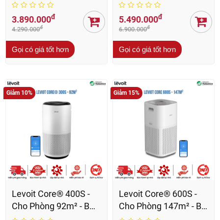
24 Th
Th
đ
đ
3.890.000
5.490.000
đ
đ
4.290.000
6.900.000
Gọi có giá tốt hơn
Gọi có giá tốt hơn
Giảm 10%
Giảm 15%
Levoit Core® 400S -
Levoit Core® 600S -
Cho Phòng 92m² - BH
Cho Phòng 147m² - BH
24 Th
24 Th