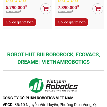
đ
đ
5.790.000
7.390.000
đ
đ
6.490.000
8.790.000
Gọi có giá tốt hơn
Gọi có giá tốt hơn
ROBOT HÚT BỤI ROBOROCK, ECOVACS,
DREAME | VIETNAMROBOTICS
CÔNG TY CỔ PHẦN ROBOTICS VIỆT NAM
VPGD:
35/10 Nguyễn Văn Huyên, Phường Dịch Vọng, Q.