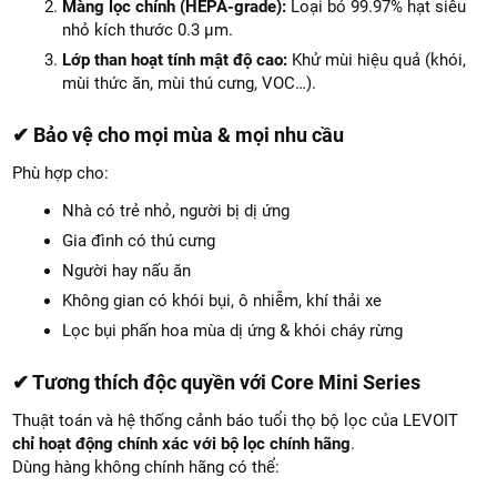
Màng lọc chính (HEPA-grade):
Loại bỏ 99.97% hạt siêu
nhỏ kích thước 0.3 µm.
Lớp than hoạt tính mật độ cao:
Khử mùi hiệu quả (khói,
mùi thức ăn, mùi thú cưng, VOC…).
✔ Bảo vệ cho mọi mùa & mọi nhu cầu
Phù hợp cho:
Nhà có trẻ nhỏ, người bị dị ứng
Gia đình có thú cưng
Người hay nấu ăn
Không gian có khói bụi, ô nhiễm, khí thải xe
Lọc bụi phấn hoa mùa dị ứng & khói cháy rừng
✔ Tương thích độc quyền với Core Mini Series
Thuật toán và hệ thống cảnh báo tuổi thọ bộ lọc của LEVOIT
chỉ hoạt động chính xác với bộ lọc chính hãng
.
Dùng hàng không chính hãng có thể: