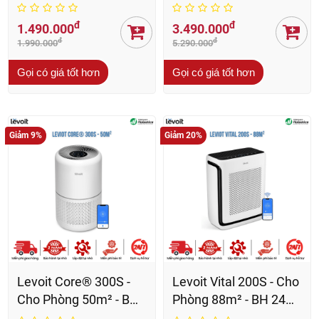
24 Th
Th
đ
đ
1.490.000
3.490.000
đ
đ
1.990.000
5.290.000
Gọi có giá tốt hơn
Gọi có giá tốt hơn
Giảm 9%
Giảm 20%
Levoit Core® 300S -
Levoit Vital 200S - Cho
Cho Phòng 50m² - BH
Phòng 88m² - BH 24
24 Th
Th