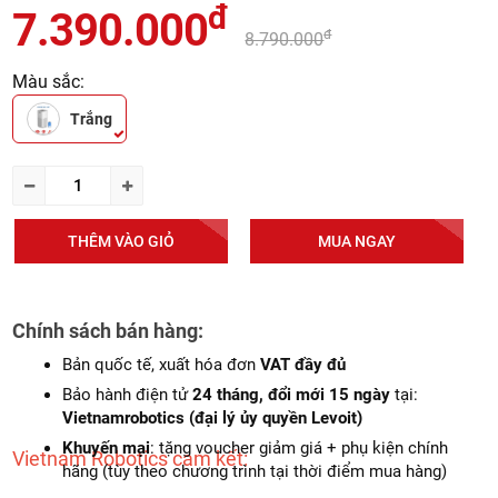
đ
7.390.000
đ
8.790.000
Màu sắc:
Trắng
THÊM VÀO GIỎ
MUA NGAY
Chính sách bán hàng:
Bản quốc tế, xuất hóa đơn
VAT đầy đủ
Bảo hành điện tử
24 tháng, đổi mới 15 ngày
tại:
Vietnamrobotics (đại lý ủy quyền Levoit)
Khuyến mại
: tặng voucher giảm giá + phụ kiện chính
Vietnam Robotics cam kết:
hãng (tùy theo chương trình tại thời điểm mua hàng)