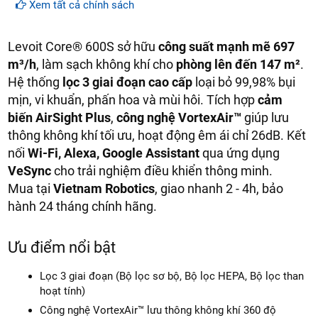
Cam kết hàng
mới 100%
Xem tất cả chính sách
Lắp đặt, HDSD
tại nhà
khu vực: Hà Nội, Đà Nẵng và
Tp.Hồ Chí Minh
Levoit Core® 600S sở hữu
công suất mạnh mẽ 697
Dịch vụ sau bán hàng
: Vietnam robotics cam kết đảm
m³/h
, làm sạch không khí cho
phòng lên đến 147 m²
.
bảo dịch vụ bảo hành tại nhà, bảo trì định kỳ miễn phí,
Hệ thống
lọc 3 giai đoạn cao cấp
loại bỏ 99,98% bụi
cung cấp đầy đủ linh kiện – phụ tùng thay thế chính hàng
mịn, vi khuẩn, phấn hoa và mùi hôi. Tích hợp
cảm
(genuine part)
giảm giá 30% khi khách hàng mua linh
kiện sửa chữa (khi hết bảo hành).
biến AirSight Plus
,
công nghệ VortexAir™
giúp lưu
thông không khí tối ưu, hoạt động êm ái chỉ 26dB. Kết
Giao hàng
miễn phí
trên toàn quốc
nối
Wi-Fi, Alexa, Google Assistant
qua ứng dụng
Hồ trợ thanh toán trực tuyến, trả góp, cà thẻ
miễn phí
VeSync
cho trải nghiệm điều khiển thông minh.
Mua tại
Vietnam Robotics
, giao nhanh 2 - 4h, bảo
hành 24 tháng chính hãng.
Ưu điểm nổi bật
Lọc 3 giai đoạn (Bộ lọc sơ bộ, Bộ lọc HEPA, Bộ lọc than
hoạt tính)
Công nghệ VortexAir™ lưu thông không khí 360 độ