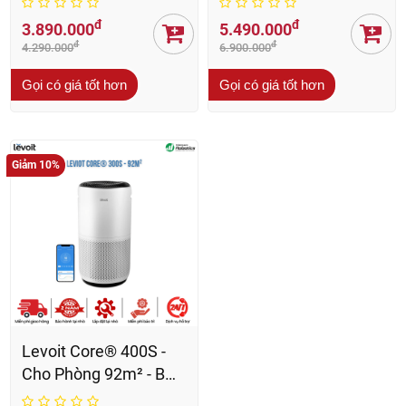
đ
đ
3.890.000
5.490.000
đ
đ
4.290.000
6.900.000
Gọi có giá tốt hơn
Gọi có giá tốt hơn
Giảm 10%
Levoit Core® 400S -
Cho Phòng 92m² - BH
24 Th