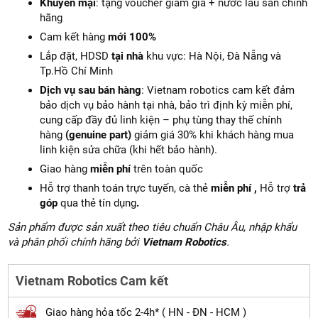
Khuyến mại
: tặng voucher giảm giá + nước lau sàn chính
hãng
Cam kết hàng
mới 100%
Lắp đặt, HDSD
tại nhà
khu vực: Hà Nội, Đà Nẵng và
Tp.Hồ Chí Minh
Dịch vụ sau bán hàng
: Vietnam robotics cam kết đảm
bảo dịch vụ bảo hành tại nhà, bảo trì định kỳ miễn phí,
cung cấp đầy đủ linh kiện – phụ tùng thay thế chính
hàng
(genuine part)
giảm giá 30% khi khách hàng mua
linh kiện sửa chữa (khi hết bảo hành).
Giao hàng
miễn phí
trên toàn quốc
Hỗ trợ thanh toán trực tuyến, cà thẻ
miễn phí ,
Hỗ trợ
trả
góp
qua thẻ tín dụng
.
Sản phẩm được sản xuất theo tiêu chuẩn Châu Âu, nhập khẩu
và phân phối chính hãng bởi
Vietnam Robotics
.
Vietnam Robotics Cam kết
Giao hàng hỏa tốc 2-4h* ( HN - ĐN - HCM )