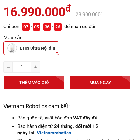
đ
16.990.000
đ
28.900.000
Chỉ còn
để nhận ưu đãi
07
05
36
24
Màu sắc:
L10s Ultra Nội địa
THÊM VÀO GIỎ
MUA NGAY
Vietnam Robotics cam kết:
Bản quốc tế, xuất hóa đơn
VAT đầy đủ
Bảo hành điện tử
24 tháng, đổi mới 15
ngày
tại:
Vietnamrobotics